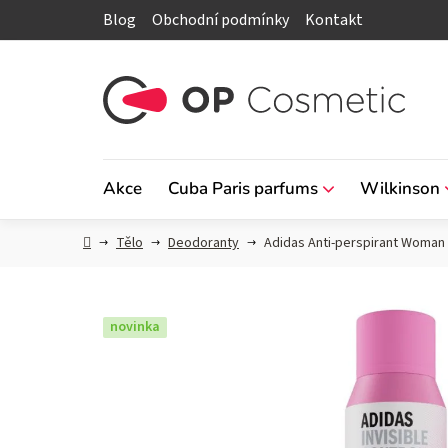
Přejít
Blog
Obchodní podmínky
Kontakt
na
obsah
Akce
Cuba Paris parfums
Wilkinson
Domů
Tělo
Deodoranty
Adidas Anti-perspirant Woman I
novinka