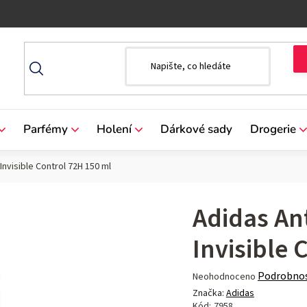
Parfémy
Holení
Dárkové sady
Drogerie
nvisible Control 72H 150 ml
Adidas An
Invisible 
Průměrné
Podrobnos
Neohodnoceno
hodnocení
Značka:
Adidas
produktu
Kód:
7958