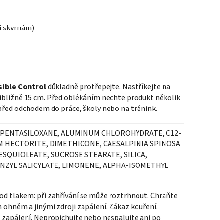
i skvrnám)
sible Control
důkladně protřepejte. Nastříkejte na
řibližně 15 cm. Před oblékáním nechte produkt několik
před odchodem do práce, školy nebo na trénink.
OPENTASILOXANE, ALUMINUM CHLOROHYDRATE, C12-
M HECTORITE, DIMETHICONE, CAESALPINIA SPINOSA
SQUIOLEATE, SUCROSE STEARATE, SILICA,
ZYL SALICYLATE, LIMONENE, ALPHA-ISOMETHYL
od tlakem: při zahřívání se může roztrhnout. Chraňte
 ohněm a jinými zdroji zapálení. Zákaz kouření.
 zapálení. Nepropichujte nebo nespalujte ani po