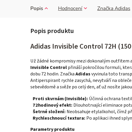
Popis
Hodnocení
Značka
Adidas
Adidas Invisible Control 72H (150
Už žádné kompromisy mezi dokonalým outfitem a 
Invisible Control
přináší pokročilou formuli, kter
dobu 72 hodin. Značka
Adidas
vyvinula toto transpa
Antiperspirant rychle zasychá, nevytváří na obleče
sebevědomě a svěže po celý den, ať už nosíte jakou
Proti skvrnám (Invisible):
Účinná ochrana textil
72hodinový efekt:
Dlouhotrvající eliminace potu 
Šetrné složení:
Neobsahuje etylalkohol, čímž př
Rychleschnoucí textura:
Po aplikaci ihned sply
Parametry produktu