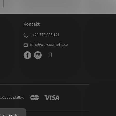
Kontakt
+420 778 085 121
info
@
op-cosmetic.cz
způsoby platby:
as s jejich