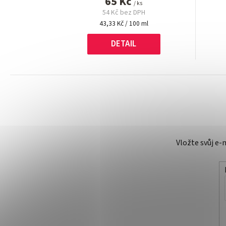
65 Kč
/ ks
54 Kč bez DPH
Měrná
43,33 Kč / 100 ml
cena:
DETAIL
Vložte svůj e