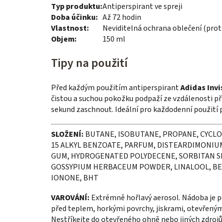
Typ produktu:
Antiperspirant ve spreji
Doba účinku:
Až 72 hodin
Vlastnost:
Neviditelná ochrana oblečení (prot
Objem:
150 ml
Tipy na použití
Před každým použitím antiperspirant
Adidas Invi
čistou a suchou pokožku podpaží ze vzdálenosti p
sekund zaschnout. Ideální pro každodenní použití 
SLOŽENÍ:
BUTANE, ISOBUTANE, PROPANE, CYCL
15 ALKYL BENZOATE, PARFUM, DISTEARDIMONIU
GUM, HYDROGENATED POLYDECENE, SORBITAN SE
GOSSYPIUM HERBACEUM POWDER, LINALOOL, BEN
IONONE, BHT
VAROVÁNÍ:
Extrémně hořlavý aerosol. Nádoba je p
před teplem, horkými povrchy, jiskrami, otevřeným
Nestříkejte do otevřeného ohně nebo jiných zdrojů