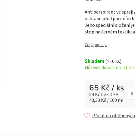
je
Antiperspirant ve spreji
0,0
ochranu před pocením be
z 5
Jeho speciální složení j
hvězdiček.
stop na černém textilu a
Celý popis
Skladem
(>10 ks)
11.8.2
65 Kč
/ ks
54 Kč bez DPH
Měrná cena:
43,33 Kč / 100 ml
Přidat do oblíbených