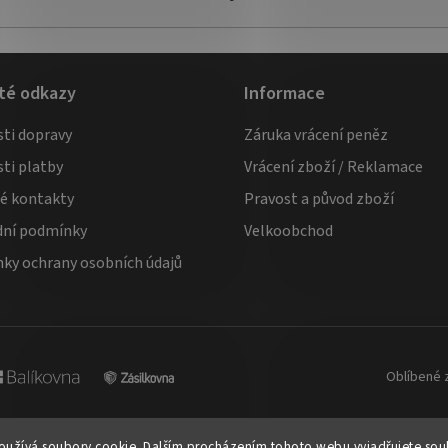
té odkazy
Informace
ti dopravy
Záruka vrácení peněz
ti platby
Vrácení zboží / Reklamace
té kontakty
Pravost a původ zboží
ní podmínky
Velkoobchod
ky ochrany osobních údajů
Oblíbené 
užívá soubory cookie. Dalším procházením tohoto webu vyjadřujete souhl