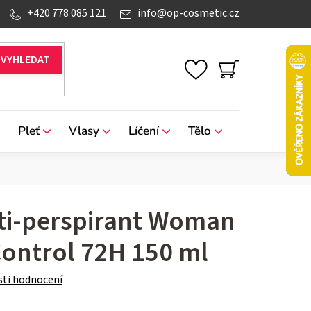
+420 778 085 121
info
@
op-cosmetic.cz
NÁKUPNÍ
KOŠÍK
Pleť
Vlasy
Líčení
Tělo
Značky
ti-perspirant Woman
Control 72H 150 ml
ti hodnocení