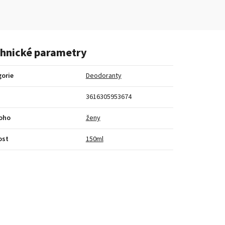
hnické parametry
orie
Deodoranty
3616305953674
koho
ženy
ost
150ml