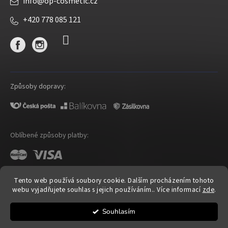
info
@
op-cosmetic.cz
+420 778 085 121
Způsoby dopravy:
Oblíbené způsoby platby:
Tento web používá soubory cookie. Dalším procházením tohoto
webu vyjadřujete souhlas s jejich používáním.. Více informací
zde
.
Shoptet
|
mime digital
Souhlasím
Copyright 2026
OP Cosmetic
. Všechna práva vyhrazena.