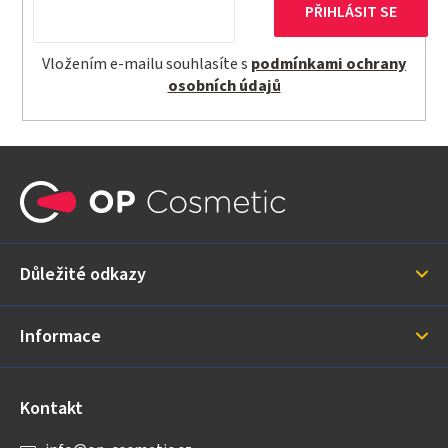
y
PŘIHLÁSIT SE
v
ý
Vložením e-mailu souhlasíte s
podmínkami ochrany
p
osobních údajů
i
s
u
Z
á
p
a
Důležité odkazy
t
í
Informace
Kontakt