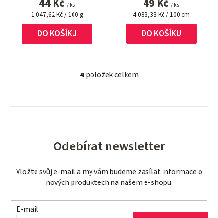
44 Kč
49 Kč
/ ks
/ ks
Měrná
Měrná
1 047,62 Kč / 100 g
4 083,33 Kč / 100 cm
cena:
cena:
DO KOŠÍKU
DO KOŠÍKU
4
položek celkem
O
v
l
á
d
a
Odebírat newsletter
c
í
Vložte svůj e-mail a my vám budeme zasílat informace o
p
nových produktech na našem e-shopu.
r
v
k
E-mail