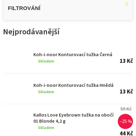
ý
p
i
Nejprodávanější
s
p
r
Koh-i-noor Konturovací tužka Černá
o
13 Kč
Skladem
d
u
Koh-i-noor Konturovací tužka Hnědá
k
13 Kč
Skladem
t
ů
59 Kč
Kallos Love Eyebrown tužka na obočí
01 Blonde 4,2 g
–25 %
Skladem
44 Kč