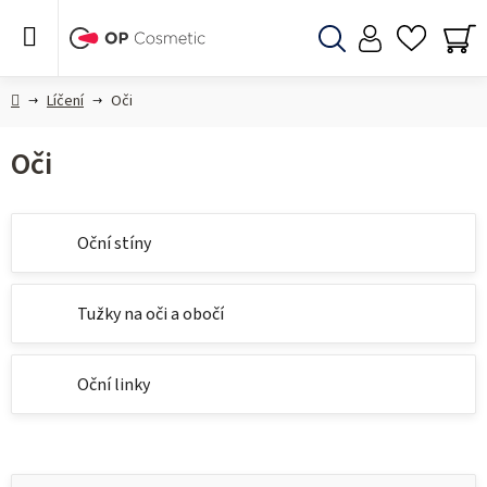
Přejít
na
obsah
Hledat
NÁ
KO
Domů
Líčení
Oči
Oči
Oční stíny
Tužky na oči a obočí
Oční linky
V