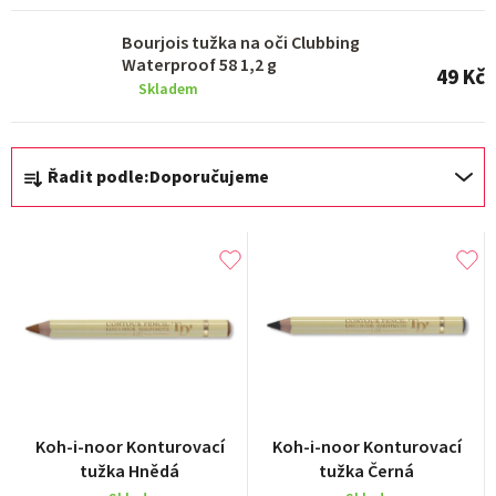
Bourjois tužka na oči Clubbing
Waterproof 58 1,2 g
49 Kč
Skladem
Ř
Řadit podle:
Doporučujeme
a
z
e
n
í
p
r
o
Koh-i-noor Konturovací
Koh-i-noor Konturovací
d
tužka Hnědá
tužka Černá