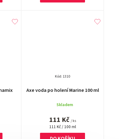
Kód:
1310
é
ynamix
Axe voda po holení Marine 100 ml
í
Skladem
111 Kč
/ ks
Měrná
111 Kč / 100 ml
cena:
.
DO KOŠÍKU