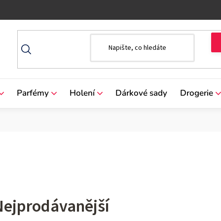
Parfémy
Holení
Dárkové sady
Drogerie
Nejprodávanější