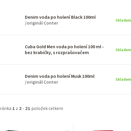
Denim voda po holení Black 100ml
Sklade
/originál Conter
Cuba Gold Men voda po holení 100 ml -
Sklade
bez krabičky, s rozprašovačem
Denim voda po holení Musk 100ml
Sklade
/originál Conter
tránka
1
z
2
-
21
položek celkem
V