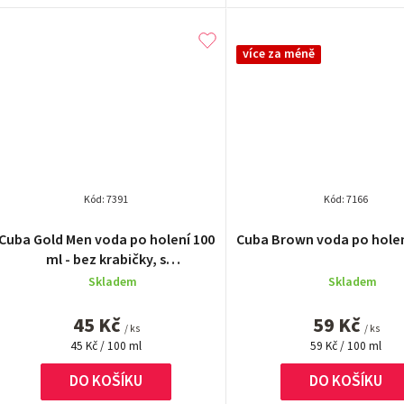
více za méně
Kód:
7391
Kód:
7166
Průměrné
Průměrn
Cuba Gold Men voda po holení 100
Cuba Brown voda po holen
hodnocení
hodnocen
ml - bez krabičky, s
produktu
produktu
rozprašovačem
Skladem
Skladem
je
je
5,0
5,0
45 Kč
59 Kč
z
z
/ ks
/ ks
Měrná
5
Měrná
5
45 Kč / 100 ml
59 Kč / 100 ml
cena:
cena:
hvězdiček.
hvězdiček
DO KOŠÍKU
DO KOŠÍKU