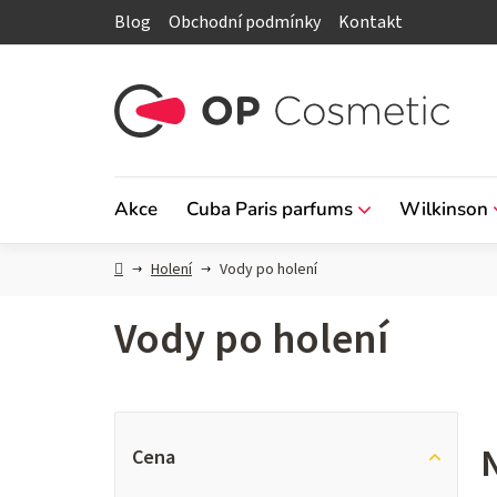
Přejít
Blog
Obchodní podmínky
Kontakt
na
obsah
Akce
Cuba Paris parfums
Wilkinson
Domů
Holení
Vody po holení
Vody po holení
P
Cena
o