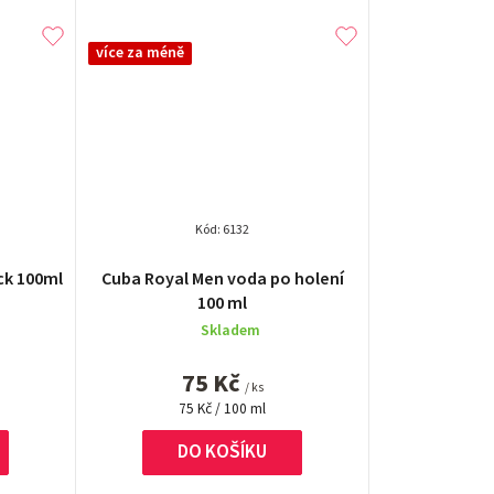
více za méně
Kód:
6132
é
ck 100ml
Cuba Royal Men voda po holení
í
100 ml
Skladem
75 Kč
/ ks
Měrná
75 Kč / 100 ml
cena:
.
DO KOŠÍKU