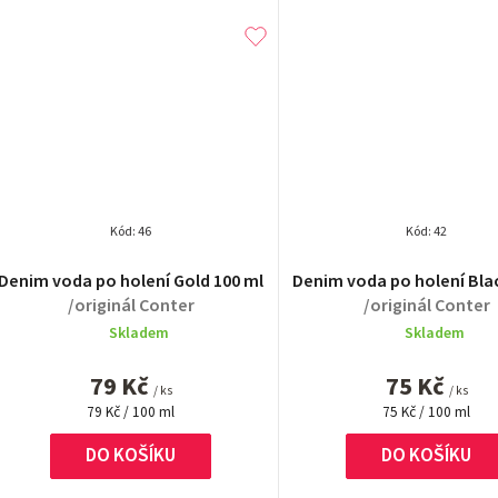
Kód:
46
Kód:
42
Průměrné
Průměrn
Denim voda po holení Gold 100 ml
Denim voda po holení Bla
hodnocení
hodnocen
/originál Conter
/originál Conter
produktu
produktu
Skladem
Skladem
je
je
5,0
4,9
79 Kč
75 Kč
z
z
/ ks
/ ks
Měrná
5
Měrná
5
79 Kč / 100 ml
75 Kč / 100 ml
cena:
cena:
hvězdiček.
hvězdiček
DO KOŠÍKU
DO KOŠÍKU