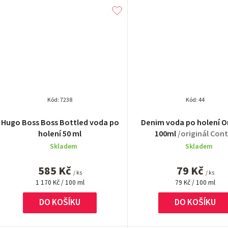
ů
Kód:
7238
Kód:
44
Průměrn
Hugo Boss Boss Bottled voda po
Denim voda po holení Or
hodnocen
holení 50 ml
100ml
/originál Con
produktu
Skladem
Skladem
je
5,0
585 Kč
79 Kč
z
/ ks
/ ks
Měrná
Měrná
5
1 170 Kč / 100 ml
79 Kč / 100 ml
cena:
cena:
hvězdiček
DO KOŠÍKU
DO KOŠÍKU