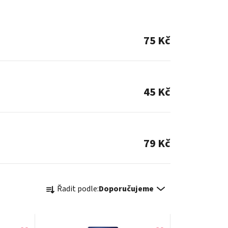
m
75 Kč
m
45 Kč
m
79 Kč
Ř
Řadit podle:
Doporučujeme
a
z