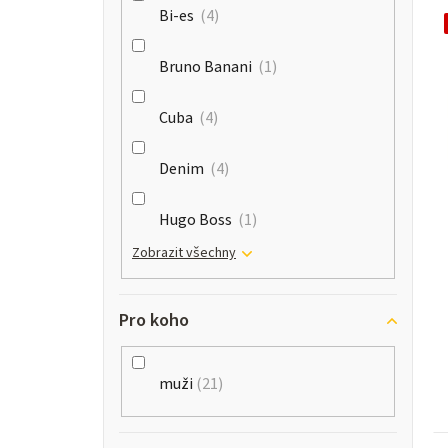
l
Bi-es
4
Bruno Banani
1
i
Cuba
4
s
Denim
4
r
Hugo Boss
1
Zobrazit všechny
Pro koho
muži
21
t