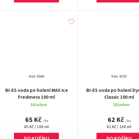
Kód:
4068
Kód:
4250
Průměrné
Průměrn
BI-ES voda po holení MAX Ice
BI-ES voda po holení D
hodnocení
hodnocen
Freshness 100 ml
Classic 100 ml
produktu
produktu
Skladem
Skladem
je
je
5,0
5,0
65 Kč
62 Kč
z
z
/ ks
/ ks
Měrná
5
Měrná
5
65 Kč / 100 ml
62 Kč / 100 ml
cena:
cena:
hvězdiček.
hvězdiček
DO KOŠÍKU
DO KOŠÍKU