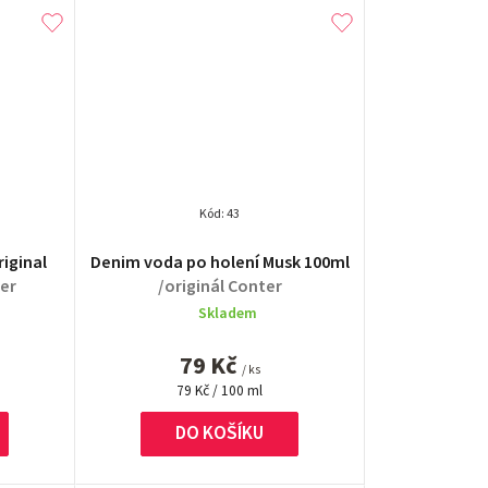
Kód:
43
é
Průměrné
iginal
Denim voda po holení Musk 100ml
í
hodnocení
ter
/originál Conter
produktu
Skladem
je
4,7
79 Kč
z
/ ks
Měrná
5
79 Kč / 100 ml
cena:
.
hvězdiček.
DO KOŠÍKU