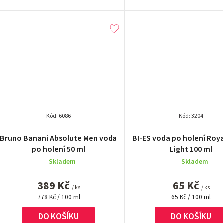
Kód:
6086
Kód:
3204
Průměrn
Bruno Banani Absolute Men voda
BI-ES voda po holení Roy
hodnocen
po holení 50 ml
Light 100 ml
produktu
Skladem
Skladem
je
4,0
389 Kč
65 Kč
z
/ ks
/ ks
Měrná
Měrná
5
778 Kč / 100 ml
65 Kč / 100 ml
cena:
cena:
hvězdiček
DO KOŠÍKU
DO KOŠÍKU