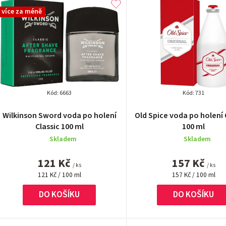
ý
více za méně
p
p
Kód:
6663
Kód:
731
Průměrné
Průměrn
Wilkinson Sword voda po holení
Old Spice voda po holení 
hodnocení
hodnocen
Classic 100 ml
100 ml
o
produktu
produktu
Skladem
Skladem
je
je
d
5,0
4,9
121 Kč
157 Kč
z
z
/ ks
/ ks
u
Měrná
5
Měrná
5
121 Kč / 100 ml
157 Kč / 100 ml
cena:
cena:
hvězdiček.
hvězdiček
k
DO KOŠÍKU
DO KOŠÍKU