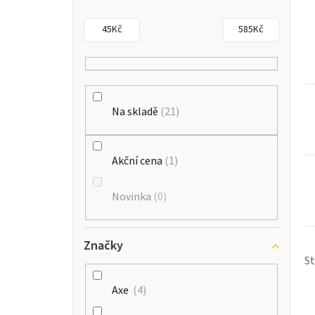
s
45
Kč
585
Kč
t
r
a
Na skladě
21
n
n
Akční cena
1
í
Novinka
0
p
a
Značky
n
S
e
Axe
4