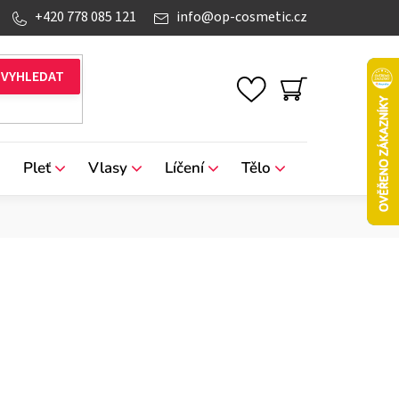
+420 778 085 121
info
@
op-cosmetic.cz
NÁKUPNÍ
KOŠÍK
Pleť
Vlasy
Líčení
Tělo
Značky