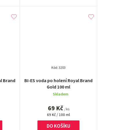
Kód:
3203
é
Průměrné
al Brand
BI-ES voda po holení Royal Brand
í
hodnocení
Gold 100 ml
produktu
Skladem
je
5,0
69 Kč
z
/ ks
Měrná
5
69 Kč / 100 ml
cena:
.
hvězdiček.
DO KOŠÍKU