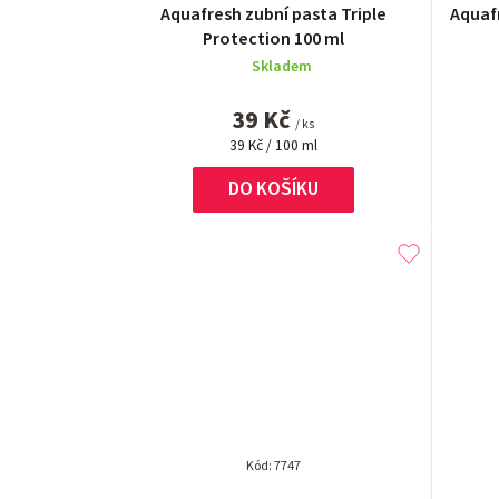
Aquafresh zubní pasta Triple
Aquafr
Protection 100 ml
Skladem
39 Kč
/ ks
Měrná
39 Kč / 100 ml
cena:
DO KOŠÍKU
Kód:
7747