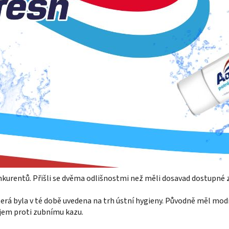
konkurentů. Přišli se dvěma odlišnostmi než měli dosavad dostupné 
erá byla v té době uvedena na trh ústní hygieny. Původně měl modr
jem proti zubnímu kazu.