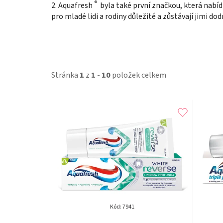
®
2. Aquafresh
byla také první značkou, která nabídl
pro mladé lidi a rodiny důležité a zůstávají jimi dod
Stránka
1
z
1
-
10
položek celkem
V
ý
p
i
s
p
Kód:
7941