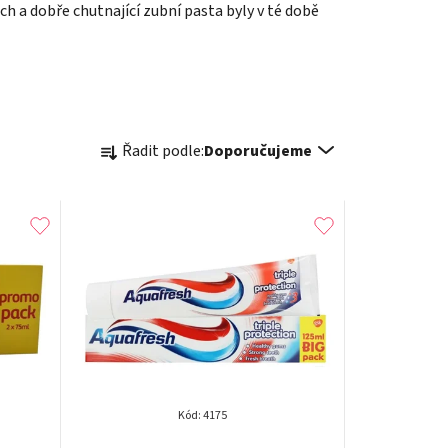
ch a dobře chutnající zubní pasta byly v té době
Ř
Řadit podle:
Doporučujeme
a
z
e
n
í
p
r
Kód:
4175
Průměrné