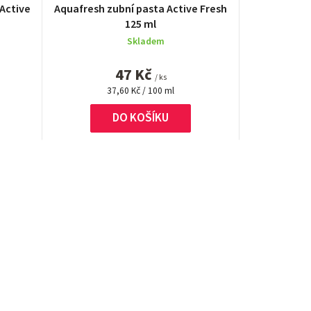
 Active
Aquafresh zubní pasta Active Fresh
125 ml
Skladem
47 Kč
/ ks
Měrná
37,60 Kč / 100 ml
cena:
DO KOŠÍKU