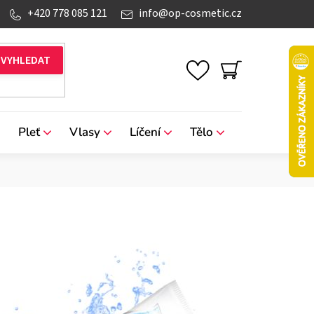
+420 778 085 121
info
@
op-cosmetic.cz
NÁKUPNÍ
KOŠÍK
Pleť
Vlasy
Líčení
Tělo
Značky