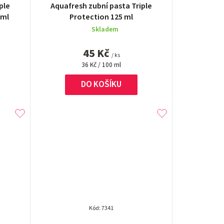
o
ple
Aquafresh zubní pasta Triple
hodnocení
 ml
Protection 125 ml
d
produktu
Skladem
je
u
5,0
45 Kč
z
/ ks
k
Měrná
5
36 Kč / 100 ml
cena:
hvězdiček.
t
DO KOŠÍKU
ů
Kód:
7341