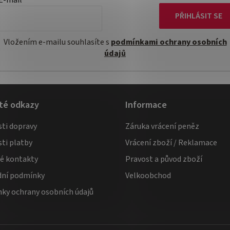
E-mail
p
PŘIHLÁSIT SE
r
v
Vložením e-mailu souhlasíte s
podmínkami ochrany osobních
k
údajů
y
v
ý
p
té odkazy
Informace
i
ti dopravy
Záruka vrácení peněz
s
ti platby
Vrácení zboží / Reklamace
u
té kontakty
Pravost a původ zboží
ní podmínky
Velkoobchod
ky ochrany osobních údajů