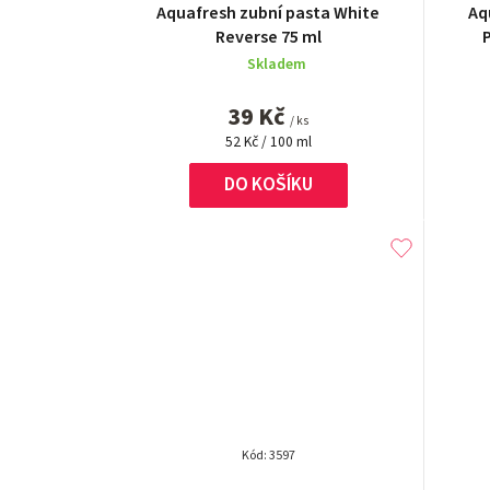
r
Aquafresh zubní pasta White
Aq
Reverse 75 ml
o
Skladem
d
39 Kč
/ ks
u
Měrná
52 Kč / 100 ml
cena:
k
DO KOŠÍKU
t
ů
Kód:
3597