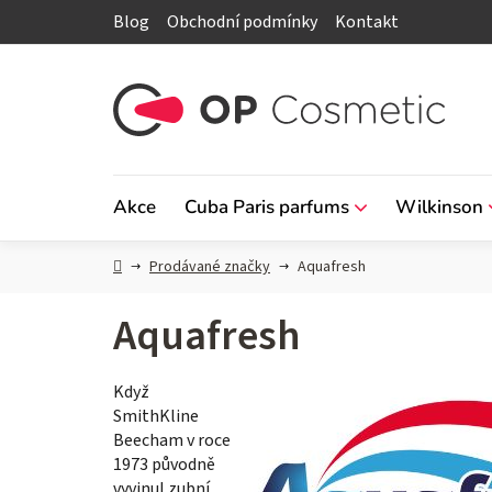
Přejít
Blog
Obchodní podmínky
Kontakt
na
obsah
Akce
Cuba Paris parfums
Wilkinson
Domů
Prodávané značky
Aquafresh
Aquafresh
Když
SmithKline
Beecham v roce
1973 původně
vyvinul zubní