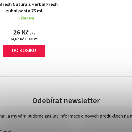
fresh Naturals Herbal Fresh
zubní pasta 75 ml
Skladem
26 Kč
/ ks
Měrná
34,67 Kč / 100 ml
cena:
DO KOŠÍKU
O
v
l
á
Odebírat newsletter
d
a
-mail a my vám budeme zasílat informace o nových produktech na 
c
í