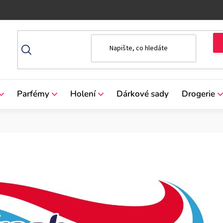
Parfémy
Holení
Dárkové sady
Drogerie