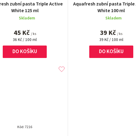
esh zubní pasta Triple Active
Aquafresh zubní pasta Triple
hodnocení
White 125 ml
White 100 ml
produktu
Skladem
Skladem
je
5,0
45 Kč
39 Kč
z
/ ks
/ ks
Měrná
Měrná
5
36 Kč / 100 ml
39 Kč / 100 ml
cena:
cena:
hvězdiček.
DO KOŠÍKU
DO KOŠÍKU
Kód:
7216