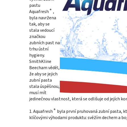
pastu
®
Aquafresh
,
byla navržena
tak, aby se
stala vedoucí
značkou
zubních past na
trhu ústní
hygieny.
SmithKline
Beecham věděl,
že aby se jejich
zubní pasta
stala úspěšnou,
musí mít
jedinečnou vlastnost, která se odlišuje od jejích 
®
1. Aquafresh
byla první pruhovaná zubní pasta, kt
klíčovými výhodami produktu: svěžím dechem a bo