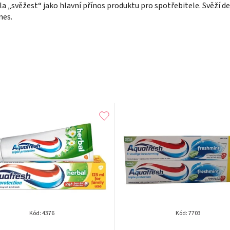
a „svěžest“ jako hlavní přínos produktu pro spotřebitele. Svěží de
nes.
Kód:
4376
Kód:
7703
Průměrné
Průměrné