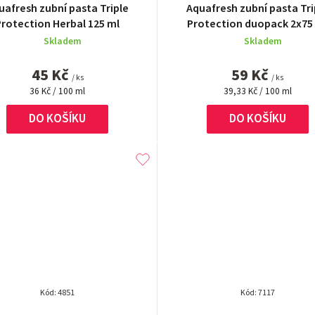
uafresh zubní pasta Triple
Aquafresh zubní pasta Tri
hodnocení
hodnocení
Protection Herbal 125 ml
Protection duopack 2x75
produktu
produktu
Skladem
Skladem
je
je
5,0
5,0
45 Kč
59 Kč
z
z
/ ks
/ ks
Měrná
5
Měrná
5
36 Kč / 100 ml
39,33 Kč / 100 ml
cena:
cena:
hvězdiček.
hvězdiček.
DO KOŠÍKU
DO KOŠÍKU
Kód:
4851
Kód:
7117
Průměrné