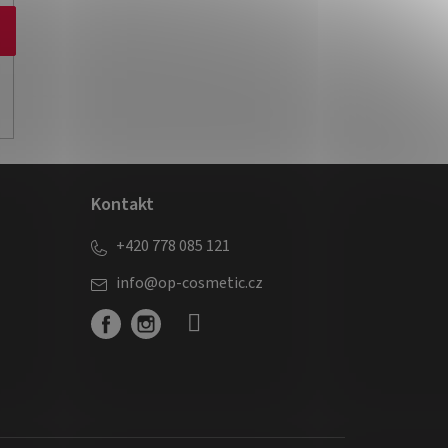
Kontakt
+420 778 085 121
info
@
op-cosmetic.cz