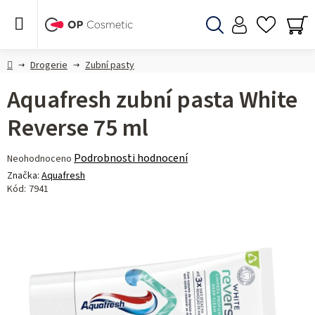
Přejít
na
obsah
Hledat
NÁ
KO
Domů
Drogerie
Zubní pasty
Aquafresh zubní pasta White
Reverse 75 ml
Průměrné
Podrobnosti hodnocení
Neohodnoceno
hodnocení
Značka:
Aquafresh
produktu
Kód:
7941
je
0,0
z 5
hvězdiček.