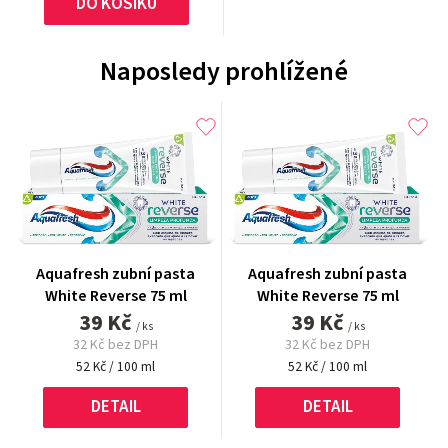
DO KOŠÍKU
Naposledy prohlížené
Aquafresh zubní pasta
Aquafresh zubní pasta
White Reverse 75 ml
White Reverse 75 ml
39 Kč
39 Kč
/ ks
/ ks
32 Kč bez DPH
32 Kč bez DPH
Měrná
Měrná
52 Kč / 100 ml
52 Kč / 100 ml
cena:
cena:
DETAIL
DETAIL