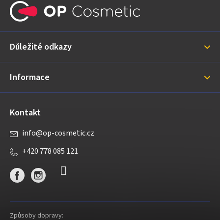
á
p
a
Důležité odkazy
t
í
Informace
Kontakt
info
@
op-cosmetic.cz
+420 778 085 121
Způsoby dopravy: