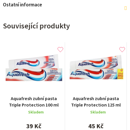
Ostatní informace
Související produkty
Průměrné
Aquafresh zubní pasta
Aquafresh zubní pasta
hodnocení
Triple Protection 100 ml
Triple Protection 125 ml
produktu
Skladem
Skladem
je
5,0
39 Kč
45 Kč
z