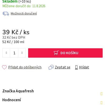
Skladem
(>10 ks)
11.8.2026
Možnosti doručení
39 Kč
/ ks
32 Kč bez DPH
Měrná cena:
52 Kč / 100 ml
DO KOŠÍKU
Přidat do oblíbených
Zeptat se
Hlídat
Značka
Aquafresh
Hodnocení