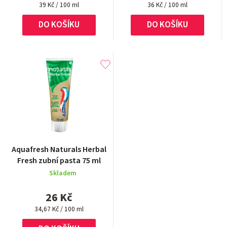
Měrná
Měrná
5
39 Kč / 100 ml
36 Kč / 100 ml
cena:
cena:
hvězdiček.
DO KOŠÍKU
DO KOŠÍKU
Aquafresh Naturals Herbal
Fresh zubní pasta 75 ml
Skladem
26 Kč
Měrná
34,67 Kč / 100 ml
cena: