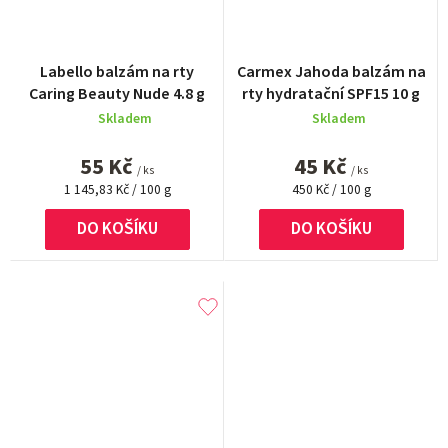
Labello balzám na rty
Carmex Jahoda balzám na
Caring Beauty Nude 4.8 g
rty hydratační SPF15 10 g
Skladem
Skladem
55 Kč
45 Kč
/ ks
/ ks
Měrná
Měrná
1 145,83 Kč / 100 g
450 Kč / 100 g
cena:
cena:
DO KOŠÍKU
DO KOŠÍKU