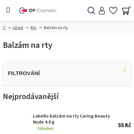
Přejít
na
obsah
Hledat
NÁ
KO
Domů
Líčení
Rty
Balzám na rty
Balzám na rty
V
ý
p
i
Nejprodávanější
s
p
r
Labello balzám na rty Caring Beauty
Nude 4.8 g
o
55 Kč
Skladem