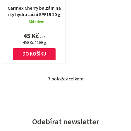
Carmex Cherry balzám na
rty hydratační SPF15 10 g
Skladem
45 Kč
/ ks
Měrná
450 Kč / 100 g
cena:
DO KOŠÍKU
7
položek celkem
O
v
l
á
d
a
Odebírat newsletter
c