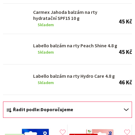
d
u
Carmex Jahoda balzám na rty
k
hydratační SPF15 10 g
45 Kč
Skladem
t
ů
Labello balzám na rty Peach Shine 4.8 g
45 Kč
Skladem
Labello balzám na rty Hydro Care 4.8 g
46 Kč
Skladem
Ř
Řadit podle:
Doporučujeme
a
z
e