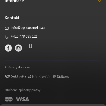
Informace
Kontakt
info
@
op-cosmetic.cz
+420 778 085 121
Způsoby dopravy:
Oblíbené způsoby platby: