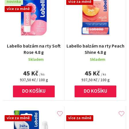
novinka
více za méně
n
více za méně
í
p
r
o
Labello balzám na rty Soft
Labello balzám na rty Peach
d
Rose 4.8 g
Shine 4.8 g
u
Skladem
Skladem
k
45 Kč
45 Kč
/ ks
/ ks
t
Měrná
Měrná
937,50 Kč / 100 g
937,50 Kč / 100 g
cena:
cena:
ů
DO KOŠÍKU
DO KOŠÍKU
více za méně
více za méně