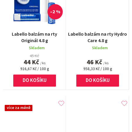
–2 %
Labello balzám na rty
Labello balzám na rty Hydro
Originál 4.8 g
Care 4.8 g
Skladem
Skladem
45 Kč
44 Kč
46 Kč
/ ks
/ ks
Měrná
Měrná
916,67 Kč / 100 g
958,33 Kč / 100 g
cena:
cena:
DO KOŠÍKU
DO KOŠÍKU
více za méně