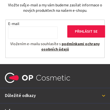
í
Vložte svůj e-mail a my vám budeme zasílat informace o
p
nových produktech na našem e-shopu.
r
v
k
E-mail
y
PŘIHLÁSIT SE
v
ý
Vložením e-mailu souhlasíte s
podmínkami ochrany
p
osobních údajů
i
s
u
Z
á
p
a
Důležité odkazy
t
í