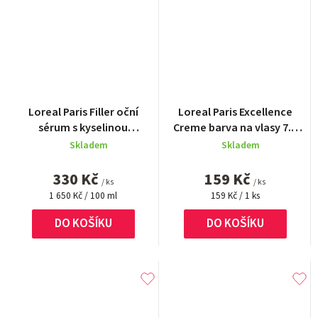
Loreal Paris Filler oční
Loreal Paris Excellence
sérum s kyselinou
Creme barva na vlasy 7.1
hyaluronovou 20 ml
blond popelavá
Skladem
Skladem
330 Kč
159 Kč
/ ks
/ ks
Měrná
Měrná
1 650 Kč / 100 ml
159 Kč / 1 ks
cena:
cena:
DO KOŠÍKU
DO KOŠÍKU