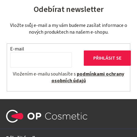
p
n
Odebírat newsletter
r
í
v
Vložte svůj e-mail a my vám budeme zasílat informace o
k
nových produktech na našem e-shopu.
y
v
E-mail
ý
p
PŘIHLÁSIT SE
i
s
Vložením e-mailu souhlasíte s
podmínkami ochrany
u
osobních údajů
Z
á
p
a