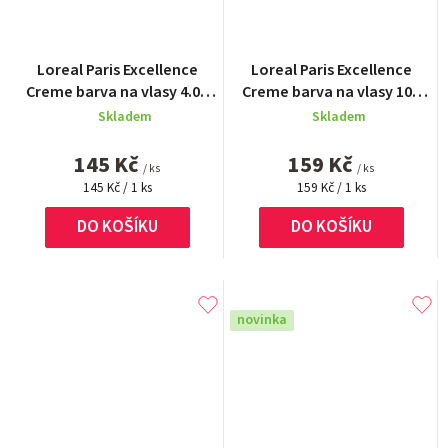
Loreal Paris Excellence
Loreal Paris Excellence
Creme barva na vlasy 4.02
Creme barva na vlasy 100
Hnědá duhová
černá
Skladem
Skladem
145 Kč
159 Kč
/ ks
/ ks
Měrná
Měrná
145 Kč / 1 ks
159 Kč / 1 ks
cena:
cena:
DO KOŠÍKU
DO KOŠÍKU
novinka