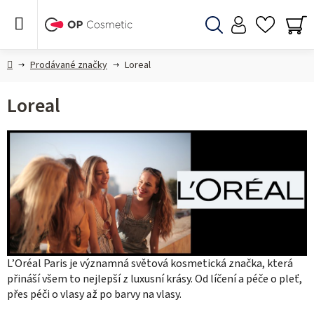
Přejít
na
obsah
Hledat
NÁ
KO
Domů
Prodávané značky
Loreal
Loreal
L’Oréal Paris je významná světová kosmetická značka, která
přináší všem to nejlepší z luxusní krásy. Od líčení a péče o pleť,
přes péči o vlasy až po barvy na vlasy.