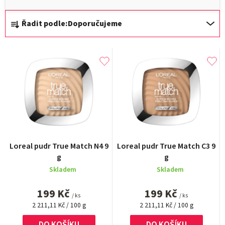
Ř
Řadit podle:
Doporučujeme
a
z
V
e
ý
n
p
í
i
p
s
r
p
o
r
Loreal pudr True Match N4 9
Loreal pudr True Match C3 9
d
g
g
o
u
Skladem
Skladem
d
k
199 Kč
199 Kč
u
/ ks
/ ks
t
Měrná
Měrná
2 211,11 Kč / 100 g
2 211,11 Kč / 100 g
k
cena:
cena:
ů
DO KOŠÍKU
DO KOŠÍKU