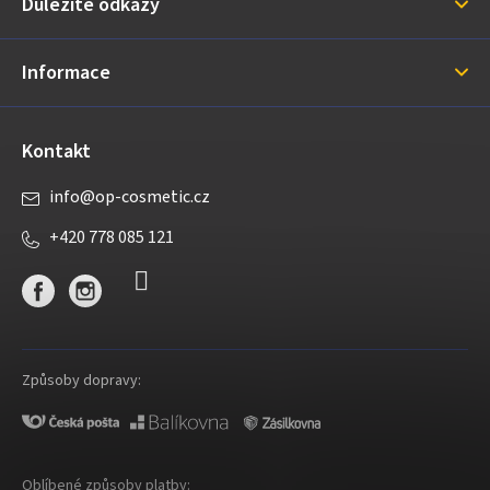
Důležité odkazy
t
í
Informace
Kontakt
info
@
op-cosmetic.cz
+420 778 085 121
Způsoby dopravy:
Oblíbené způsoby platby: