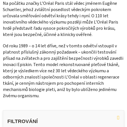
Na počátku značky L’Oréal Paris stál vědec jménem Eugène
Schueller, jehož zvláštní posedlost vědeckým pokrokem
určovala směřování odvětví krásy tehdy i nyní. O 110 let
inovativního vědeckého výzkumu později může L’Oréal Paris
hrdě představit řadu vysoce pokročilých výrobků pro krásu,
které jsou bezpečné, účinné a klinicky ověřené.
Od roku 1989 – o 14 let dříve, než v tomto odvětví vstoupil v
platnost příslušný zákonný požadavek – ukončili testování
přísad na zvířatech a pro zajištění bezpečnosti výrobků zavedli
inovaci Episkin. Tento model rekonstruované pleťové tkáně,
který je výsledkem více než 30 let vědeckého výzkumu a
odborných znalostí společnosti L’Oréal v oblasti regenerace
tkání, je cenným nástrojem pro pochopení interních
mechanismů biologie pleti, aniž by bylo ublíženo jedinému
živému organismu.