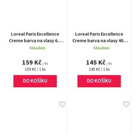
Průměrné
Loreal Paris Excellence
Loreal Paris Excellence
hodnocení
Creme barva na vlasy 6.1
Creme barva na vlasy 400
produktu
Tmavá popelavá blond
hnědá
Skladem
Skladem
je
5,0
159 Kč
145 Kč
z
/ ks
/ ks
Měrná
5
Měrná
159 Kč / 1 ks
145 Kč / 1 ks
cena:
cena:
hvězdiček.
DO KOŠÍKU
DO KOŠÍKU