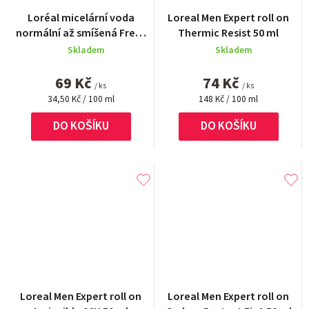
Loréal micelární voda
Loreal Men Expert roll on
normální až smíšená Fresh
Thermic Resist 50 ml
200 ml
Skladem
Skladem
69 Kč
74 Kč
/ ks
/ ks
Měrná
Měrná
34,50 Kč / 100 ml
148 Kč / 100 ml
cena:
cena:
DO KOŠÍKU
DO KOŠÍKU
Loreal Men Expert roll on
Loreal Men Expert roll on