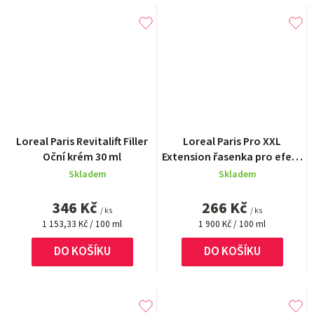
Loreal Paris Revitalift Filler
Loreal Paris Pro XXL
Oční krém 30 ml
Extension řasenka pro efekt
prodloužených řas Černá 14
Skladem
Skladem
ml
346 Kč
266 Kč
/ ks
/ ks
Měrná
Měrná
1 153,33 Kč / 100 ml
1 900 Kč / 100 ml
cena:
cena:
DO KOŠÍKU
DO KOŠÍKU