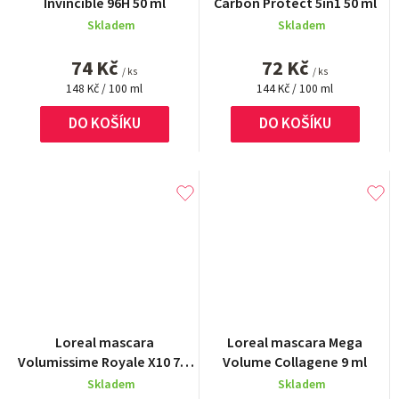
Invincible 96H 50 ml
Carbon Protect 5in1 50 ml
Skladem
Skladem
74 Kč
72 Kč
/ ks
/ ks
Měrná
Měrná
148 Kč / 100 ml
144 Kč / 100 ml
cena:
cena:
DO KOŠÍKU
DO KOŠÍKU
Loreal mascara
Loreal mascara Mega
Volumissime Royale X10 7,9
Volume Collagene 9 ml
ml
Skladem
Skladem