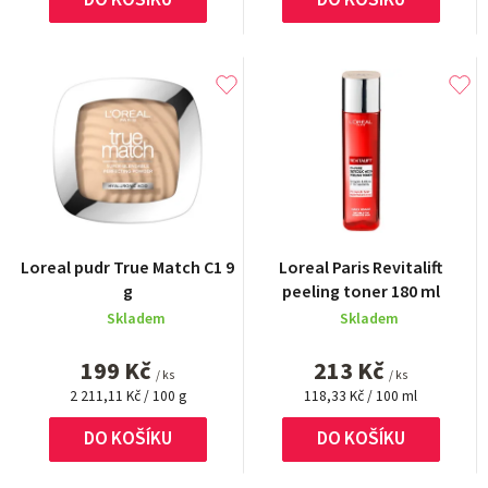
t
ů
Průměrné
Loreal pudr True Match C1 9
Loreal Paris Revitalift
hodnocení
g
peeling toner 180 ml
produktu
Skladem
Skladem
je
5,0
199 Kč
213 Kč
z
/ ks
/ ks
Měrná
Měrná
5
2 211,11 Kč / 100 g
118,33 Kč / 100 ml
cena:
cena:
hvězdiček.
DO KOŠÍKU
DO KOŠÍKU