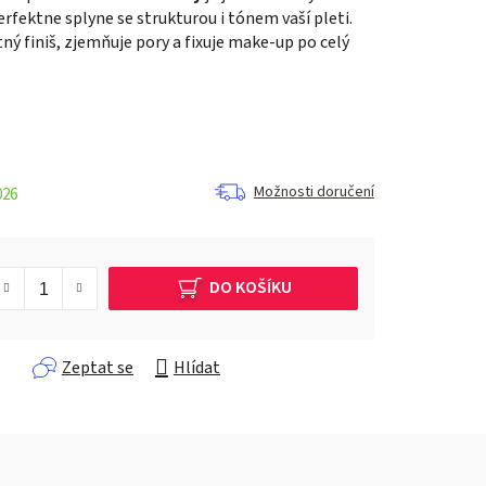
rfektne splyne se strukturou i tónem vaší pleti.
ý finiš, zjemňuje pory a fixuje make-up po celý
Možnosti doručení
026
DO KOŠÍKU
Zeptat se
Hlídat