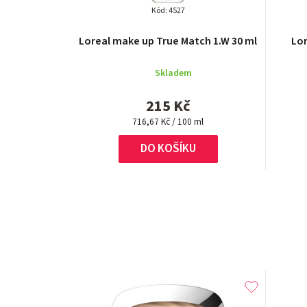
Kód:
4527
Loreal make up True Match 1.W 30 ml
Lo
Skladem
215 Kč
Měrná
716,67 Kč / 100 ml
cena:
DO KOŠÍKU