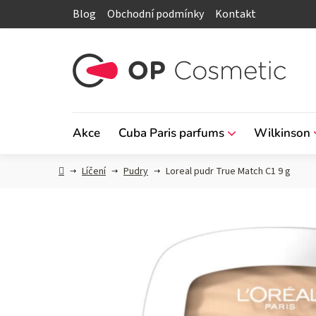
Přejít
Blog
Obchodní podmínky
Kontakt
na
obsah
Akce
Cuba Paris parfums
Wilkinson
Domů
Líčení
Pudry
Loreal pudr True Match C1 9 g