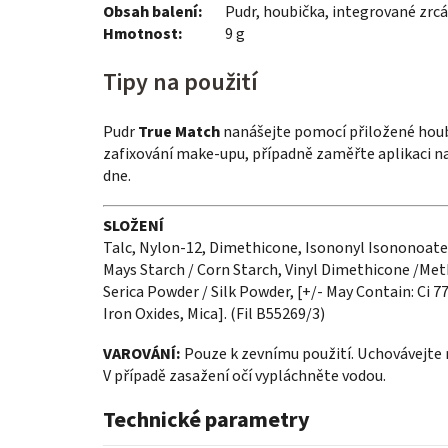
Obsah balení:
Pudr, houbička, integrované zrc
Hmotnost:
9 g
Tipy na použití
Pudr
True Match
nanášejte pomocí přiložené houb
zafixování make-upu, případně zaměřte aplikaci na
dne.
SLOŽENÍ
Talc, Nylon-12, Dimethicone, Isononyl Isononoate
Mays Starch / Corn Starch, Vinyl Dimethicone /Met
Serica Powder / Silk Powder, [+/- May Contain: Ci 77
Iron Oxides, Mica]. (Fil B55269/3)
VAROVÁNÍ:
Pouze k zevnímu použití. Uchovávejte
V případě zasažení očí vypláchněte vodou.
Technické parametry