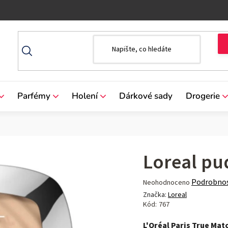
Parfémy
Holení
Dárkové sady
Drogerie
Loreal pu
Průměrné
Podrobnos
Neohodnoceno
hodnocení
Značka:
Loreal
produktu
Kód:
767
je
L'Oréal Paris True Mat
0,0