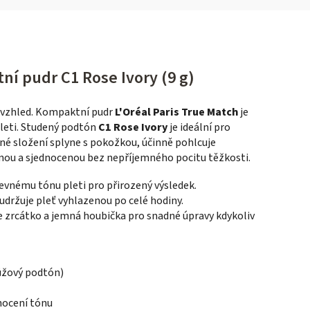
ní pudr C1 Rose Ivory (9 g)
 vzhled. Kompaktní pudr
L'Oréal Paris True Match
je
pleti. Studený podtón
C1 Rose Ivory
je ideální pro
né složení splyne s pokožkou, účinně pohlcuje
nou a sjednocenou bez nepříjemného pocitu těžkosti.
revnému tónu pleti pro přirozený výsledek.
udržuje pleť vyhlazenou po celé hodiny.
e zrcátko a jemná houbička pro snadné úpravy kdykoliv
růžový podtón)
nocení tónu