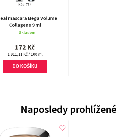
Kód:
734
real mascara Mega Volume
Collagene 9 ml
Skladem
172 Kč
Měrná
1 911,11 Kč / 100 ml
cena:
DO KOŠÍKU
Naposledy prohlížené