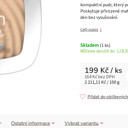
kompaktní pudr, který pe
z 5
Poskytuje přirozeně matn
hvězdiček.
den bez vysušování.
Celý popis
Skladem
(1 ks)
12.8.2
199 Kč
/ ks
164 Kč bez DPH
Měrná cena:
2 211,11 Kč / 100 g
Přidat do oblíbených
Ostatní informace
Vybrat variantu