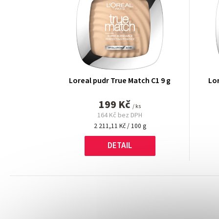
Loreal pudr True Match C1 9 g
Lor
199 Kč
/ ks
164 Kč bez DPH
Měrná
2 211,11 Kč / 100 g
cena:
DETAIL