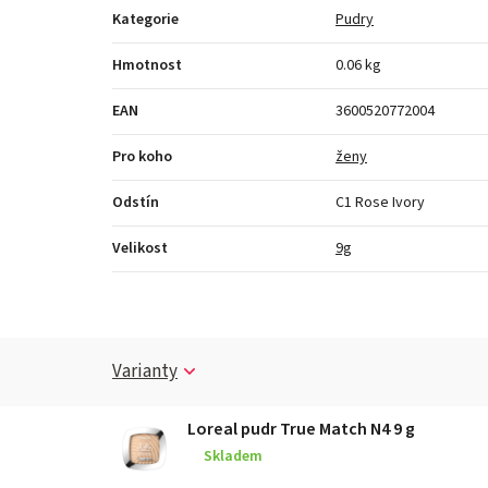
Kategorie
Pudry
Hmotnost
0.06 kg
EAN
3600520772004
Pro koho
ženy
Odstín
C1 Rose Ivory
Velikost
9g
Varianty
Loreal pudr True Match N4 9 g
Skladem