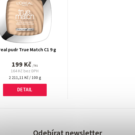
eal pudr True Match C1 9 g
199 Kč
/ ks
164 Kč bez DPH
Měrná
2 211,11 Kč / 100 g
cena:
DETAIL
Odebírat newsletter