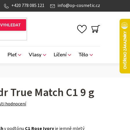
+420 778 085 121
info
@
op-cosmetic.cz
NÁKUPNÍ
KOŠÍK
Pleť
Vlasy
Líčení
Tělo
Značky
dr True Match C1 9 g
ti hodnocení
ch
v podtónu
C1 Rose Ivory
je jemně mletý