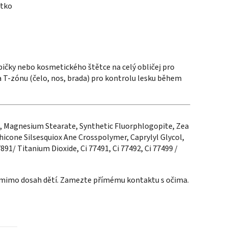
átko
ičky nebo kosmetického štětce na celý obličej pro
 T-zónu (čelo, nos, brada) pro kontrolu lesku během
, Magnesium Stearate, Synthetic Fluorphlogopite, Zea
hicone Silsesquiox Ane Crosspolymer, Caprylyl Glycol,
891/ Titanium Dioxide, Ci 77491, Ci 77492, Ci 77499 /
 mimo dosah dětí. Zamezte přímému kontaktu s očima.