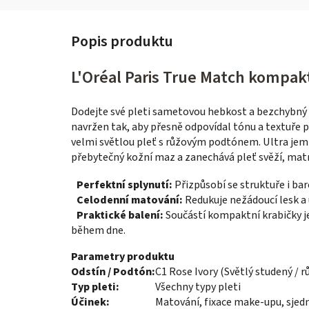
L'Oréal Paris True Match kompakt
Dodejte své pleti sametovou hebkost a bezchybný
navržen tak, aby přesně odpovídal tónu a textuře 
velmi světlou pleť s růžovým podtónem. Ultra jem
přebytečný kožní maz a zanechává pleť svěží, mat
Perfektní splynutí:
Přizpůsobí se struktuře i ba
Celodenní matování:
Redukuje nežádoucí lesk a 
Praktické balení:
Součástí kompaktní krabičky j
během dne.
Parametry produktu
Odstín / Podtón:
C1 Rose Ivory (Světlý studený / 
Typ pleti:
Všechny typy pleti
Účinek:
Matování, fixace make-upu, sjed