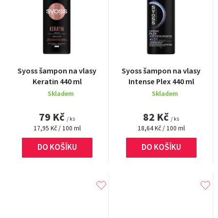
Průměrné
Syoss šampon na vlasy
Syoss šampon na vlasy
hodnocení
Keratin 440 ml
Intense Plex 440 ml
produktu
Skladem
Skladem
je
5,0
79 Kč
82 Kč
z
/ ks
/ ks
Měrná
5
Měrná
17,95 Kč / 100 ml
18,64 Kč / 100 ml
cena:
cena:
hvězdiček.
DO KOŠÍKU
DO KOŠÍKU