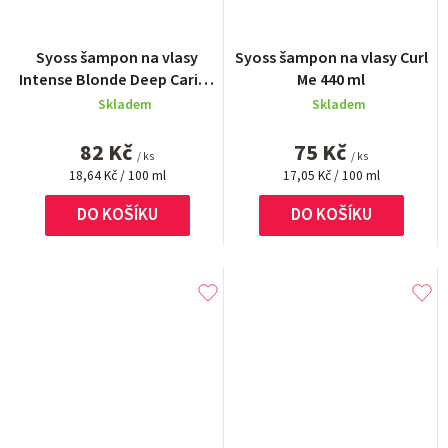
Průměrné
Syoss šampon na vlasy
Syoss šampon na vlasy Curl
hodnocení
Intense Blonde Deep Caring
Me 440 ml
produktu
440 ml
Skladem
Skladem
je
5,0
82 Kč
75 Kč
z
/ ks
/ ks
Měrná
Měrná
5
18,64 Kč / 100 ml
17,05 Kč / 100 ml
cena:
cena:
hvězdiček.
DO KOŠÍKU
DO KOŠÍKU
Průměrné
Průměrné