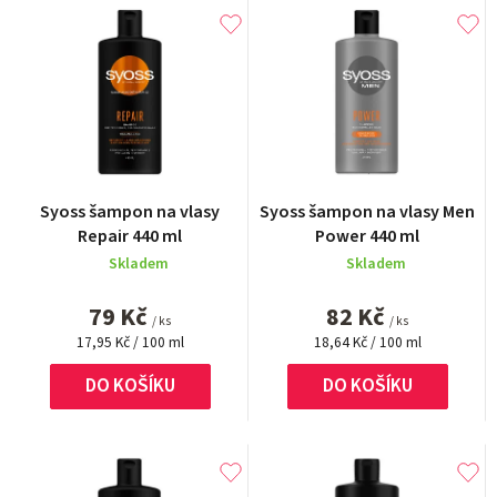
V
e
ý
n
p
í
i
p
s
r
p
o
Průměrné
r
Syoss šampon na vlasy
Syoss šampon na vlasy Men
hodnocení
d
Repair 440 ml
Power 440 ml
o
produktu
u
Skladem
Skladem
je
d
5,0
k
79 Kč
82 Kč
u
z
/ ks
/ ks
t
Měrná
5
Měrná
17,95 Kč / 100 ml
18,64 Kč / 100 ml
k
cena:
cena:
ů
hvězdiček.
t
DO KOŠÍKU
DO KOŠÍKU
ů