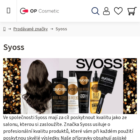
Přejít
na
obsah
Hledat
NÁ
KO
Domů
Prodávané značky
Syoss
Syoss
Ve společnosti Syoss mají za cíl poskytnout kvalitu jako ze
salonu, kterou si zasloužíte. Značka Syoss usiluje o
profesionální kvalitu produktů, které vám při každém použití
poskytnou skvělé výsledky. Naše přípravky obsahují asijské