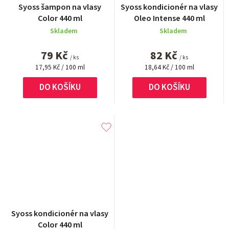
Syoss šampon na vlasy
Syoss kondicionér na vlasy
hodnocení
hodnocení
Color 440 ml
Oleo Intense 440 ml
produktu
produktu
Skladem
Skladem
je
je
5,0
5,0
79 Kč
82 Kč
z
z
/ ks
/ ks
Měrná
5
Měrná
5
17,95 Kč / 100 ml
18,64 Kč / 100 ml
cena:
cena:
hvězdiček.
hvězdiček.
DO KOŠÍKU
DO KOŠÍKU
Syoss kondicionér na vlasy
Color 440 ml