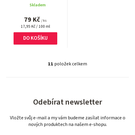
Skladem
79 Kč
/ ks
Měrná
17,95 Kč / 100 ml
cena:
DO KOŠÍKU
11
položek celkem
O
v
l
á
d
Odebírat newsletter
a
c
í
Vložte svůj e-mail a my vám budeme zasílat informace o
p
nových produktech na našem e-shopu.
r