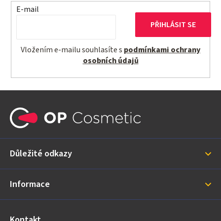
v
E-mail
k
PŘIHLÁSIT SE
y
v
Vložením e-mailu souhlasíte s
podmínkami ochrany
ý
osobních údajů
p
i
s
Z
u
á
p
a
Důležité odkazy
t
í
Informace
Kontakt