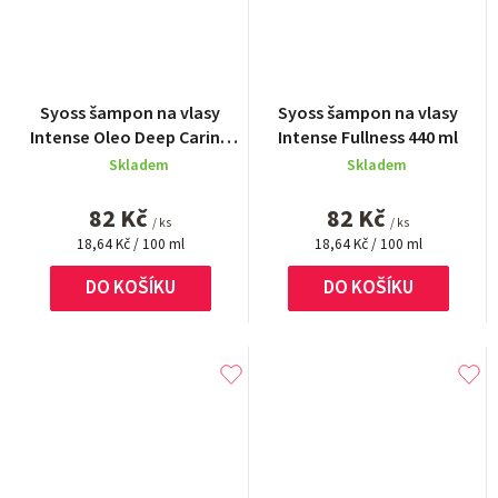
Průměrné
Syoss šampon na vlasy
Syoss šampon na vlasy
hodnocení
Intense Oleo Deep Caring
Intense Fullness 440 ml
produktu
440 ml
Skladem
Skladem
je
5,0
82 Kč
82 Kč
z
/ ks
/ ks
Měrná
5
Měrná
18,64 Kč / 100 ml
18,64 Kč / 100 ml
cena:
cena:
hvězdiček.
DO KOŠÍKU
DO KOŠÍKU