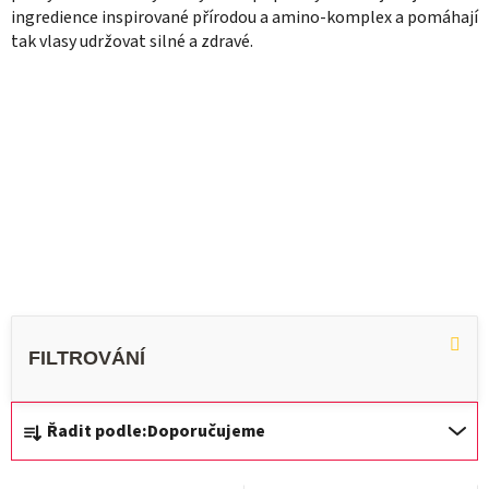
ingredience inspirované přírodou a amino-komplex a pomáhají
tak vlasy udržovat silné a zdravé.
Ř
Řadit podle:
Doporučujeme
a
z