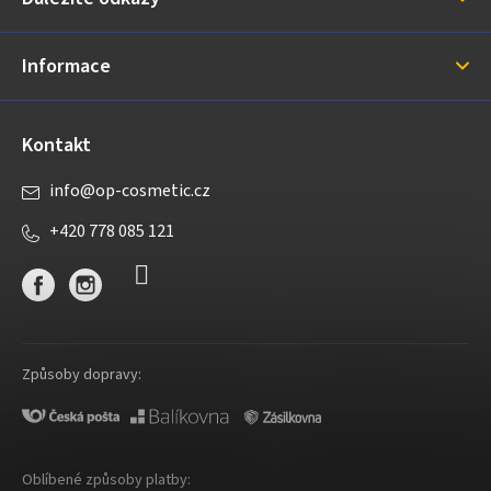
t
í
Informace
Kontakt
info
@
op-cosmetic.cz
+420 778 085 121
Způsoby dopravy:
Oblíbené způsoby platby: