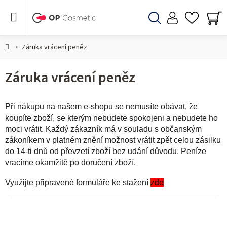
Přejít
na
obsah
Hledat
NÁ
KO
Domů
Záruka vrácení peněz
Záruka vrácení peněz
Při nákupu na našem e-shopu se nemusíte obávat, že
koupíte zboží, se kterým nebudete spokojeni a nebudete ho
moci vrátit. Každý zákazník má v souladu s občanským
zákoníkem v platném znění možnost vrátit zpět celou zásilku
do 14-ti dnů od převzetí zboží bez udání důvodu. Peníze
vracíme okamžitě po doručení zboží.
Využijte připravené formuláře ke stažení
zde