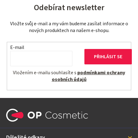
Odebírat newsletter
Vložte svůj e-mail a my vám budeme zasílat informace o
nových produktech na našem e-shopu.
E-mail
PŘIHLÁSIT SE
Vložením e-mailu souhlasíte s
podmínkami ochrany
osobních údajů
Z
á
p
a
Důležité odkazy