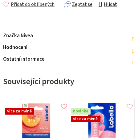
Přidat do oblíbených
Zeptat se
Hlídat
Značka
Nivea
Hodnocení
Ostatní informace
Související produkty
více za méně
novinka
více za méně