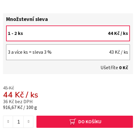
Množstevní sleva
1 - 2 ks
44 Kč
/ ks
3 a více ks = sleva 3 %
43 Kč
/ ks
Ušetříte
0 Kč
45 Kč
44 Kč
/ ks
36 Kč bez DPH
Měrná cena:
916,67 Kč / 100 g
DO KOŠÍKU