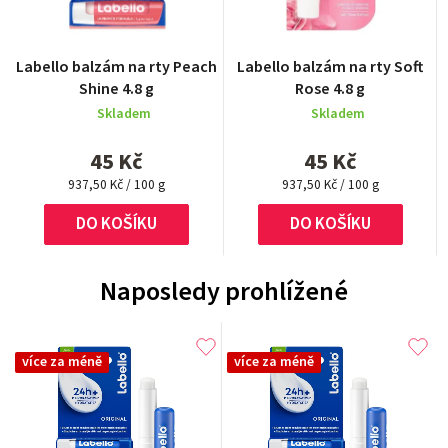
Labello balzám na rty Peach
Labello balzám na rty Soft
Shine 4.8 g
Rose 4.8 g
Skladem
Skladem
45 Kč
45 Kč
Měrná
Měrná
937,50 Kč / 100 g
937,50 Kč / 100 g
cena:
cena:
DO KOŠÍKU
DO KOŠÍKU
Naposledy prohlížené
více za méně
více za méně