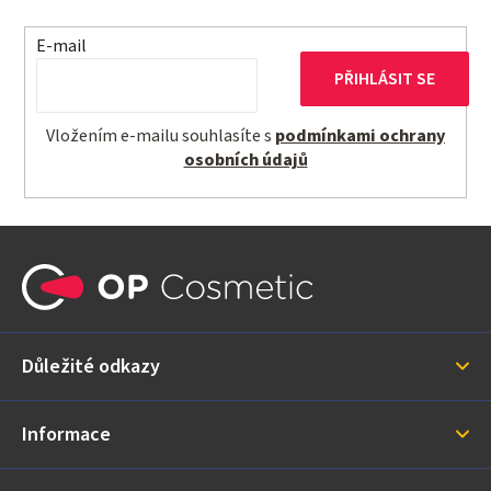
E-mail
PŘIHLÁSIT SE
Vložením e-mailu souhlasíte s
podmínkami ochrany
osobních údajů
Z
á
p
a
Důležité odkazy
t
í
Informace