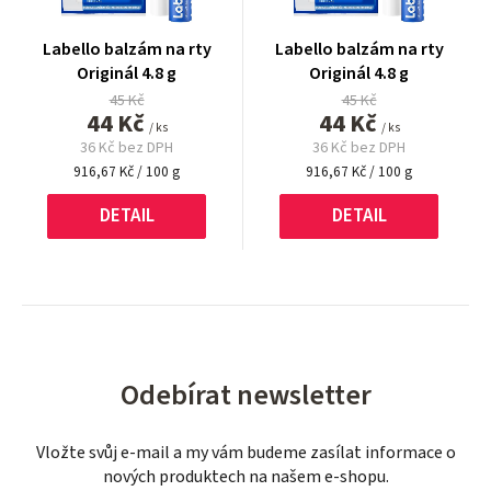
Labello balzám na rty
Labello balzám na rty
Originál 4.8 g
Originál 4.8 g
45 Kč
45 Kč
44 Kč
44 Kč
/ ks
/ ks
36 Kč bez DPH
36 Kč bez DPH
Měrná
Měrná
916,67 Kč / 100 g
916,67 Kč / 100 g
cena:
cena:
DETAIL
DETAIL
Odebírat newsletter
Vložte svůj e-mail a my vám budeme zasílat informace o
nových produktech na našem e-shopu.