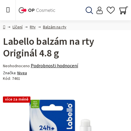
Přejít
na
obsah
Hledat
NÁ
KO
Domů
Líčení
Rty
Balzám na rty
Labello balzám na rty
Originál 4.8 g
Průměrné
Podrobnosti hodnocení
Neohodnoceno
hodnocení
Značka:
Nivea
produktu
Kód:
7461
je
0,0
z 5
více za méně
hvězdiček.