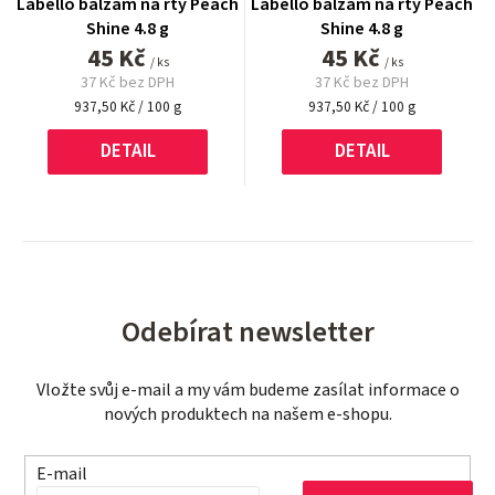
Labello balzám na rty Peach
Labello balzám na rty Peach
Shine 4.8 g
Shine 4.8 g
45 Kč
45 Kč
/ ks
/ ks
37 Kč bez DPH
37 Kč bez DPH
Měrná
Měrná
937,50 Kč / 100 g
937,50 Kč / 100 g
cena:
cena:
DETAIL
DETAIL
Odebírat newsletter
Vložte svůj e-mail a my vám budeme zasílat informace o
nových produktech na našem e-shopu.
E-mail