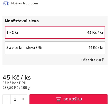
Možnosti doručení
Množstevní sleva
1 - 2 ks
45 Kč
/ ks
3 a více ks = sleva 3 %
44 Kč
/ ks
Ušetříte
0 Kč
45 Kč
/ ks
37 Kč bez DPH
Měrná cena:
937,50 Kč / 100 g
DO KOŠÍKU