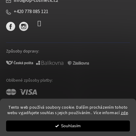
info
@
op-cosmetic.cz
+420 778 085 121
Způsoby dopravy:
Oblíbené způsoby platby:
Tento web používá soubory cookie. Dalším procházením tohoto
webu vyjadřujete souhlas s jejich používáním.. Více informací
zde
.
Shoptet
|
mime digital
Souhlasím
Copyright 2026
OP Cosmetic
. Všechna práva vyhrazena.