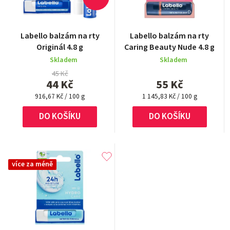
Labello balzám na rty
Labello balzám na rty
Originál 4.8 g
Caring Beauty Nude 4.8 g
Skladem
Skladem
45 Kč
44 Kč
55 Kč
Měrná
Měrná
916,67 Kč / 100 g
1 145,83 Kč / 100 g
cena:
cena:
DO KOŠÍKU
DO KOŠÍKU
více za méně