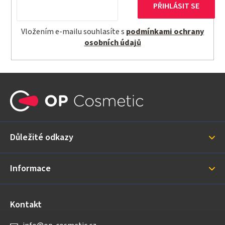
PŘIHLÁSIT SE
Vložením e-mailu souhlasíte s
podmínkami ochrany
osobních údajů
Z
á
p
a
Důležité odkazy
t
í
Informace
Kontakt