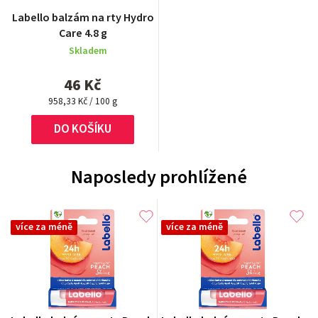
Labello balzám na rty Hydro
Care 4.8 g
Skladem
46 Kč
Měrná
958,33 Kč / 100 g
cena:
DO KOŠÍKU
Naposledy prohlížené
více za méně
více za méně