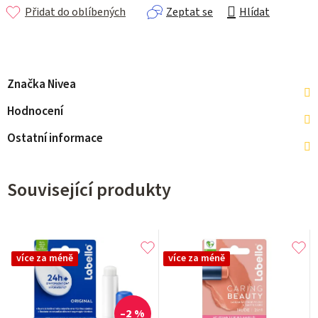
Přidat do oblíbených
Zeptat se
Hlídat
Značka
Nivea
Hodnocení
Ostatní informace
Související produkty
více za méně
více za méně
–2 %