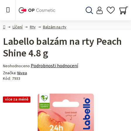
Přejít
na
obsah
Hledat
NÁ
KO
Domů
Líčení
Rty
Balzám na rty
Labello balzám na rty Peach
Shine 4.8 g
Průměrné
Podrobnosti hodnocení
Neohodnoceno
hodnocení
Značka:
Nivea
produktu
Kód:
7933
je
0,0
z 5
více za méně
hvězdiček.