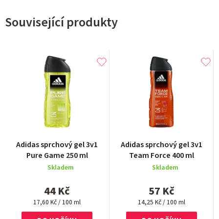
Související produkty
Adidas sprchový gel 3v1
Adidas sprchový gel 3v1
Pure Game 250 ml
Team Force 400 ml
Skladem
Skladem
44 Kč
57 Kč
Měrná
Měrná
17,60 Kč / 100 ml
14,25 Kč / 100 ml
cena:
cena: