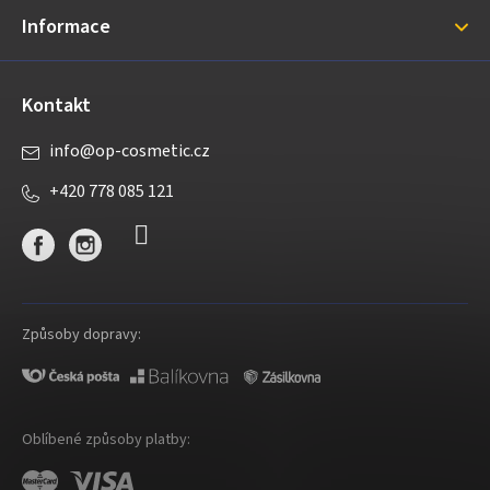
í
Informace
Kontakt
info
@
op-cosmetic.cz
+420 778 085 121
Způsoby dopravy:
Oblíbené způsoby platby: