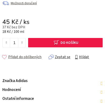
Možnosti doručení
45 Kč
/ ks
37 Kč bez DPH
Měrná cena:
18 Kč / 100 ml
DO KOŠÍKU
Přidat do oblíbených
Zeptat se
Hlídat
Značka
Adidas
Hodnocení
Ostatní informace