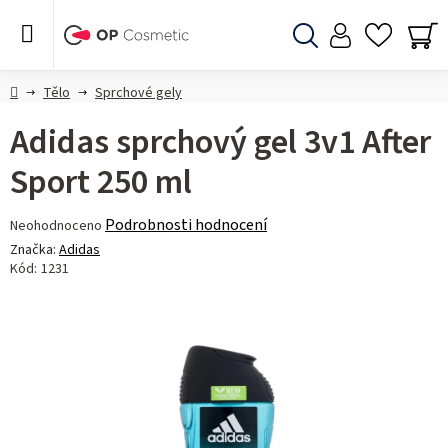
Přejít
na
obsah
Hledat
NÁ
KO
Domů
Tělo
Sprchové gely
Adidas sprchový gel 3v1 After
Sport 250 ml
Průměrné
Podrobnosti hodnocení
Neohodnoceno
hodnocení
Značka:
Adidas
produktu
Kód:
1231
je
0,0
z 5
hvězdiček.