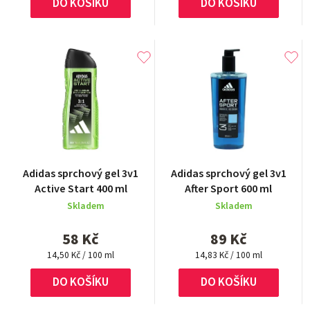
DO KOŠÍKU
DO KOŠÍKU
Průměrné
Adidas sprchový gel 3v1
Adidas sprchový gel 3v1
hodnocení
Active Start 400 ml
After Sport 600 ml
produktu
Skladem
Skladem
je
5,0
58 Kč
89 Kč
z
Měrná
5
Měrná
14,50 Kč / 100 ml
14,83 Kč / 100 ml
cena:
cena:
hvězdiček.
DO KOŠÍKU
DO KOŠÍKU