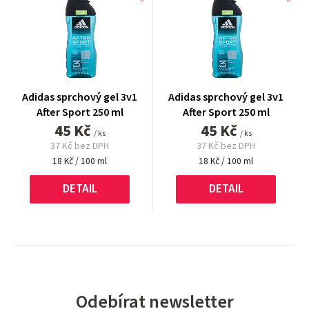
Adidas sprchový gel 3v1
Adidas sprchový gel 3v1
After Sport 250 ml
After Sport 250 ml
45 Kč
45 Kč
/ ks
/ ks
37 Kč bez DPH
37 Kč bez DPH
Měrná
Měrná
18 Kč / 100 ml
18 Kč / 100 ml
cena:
cena:
DETAIL
DETAIL
Odebírat newsletter