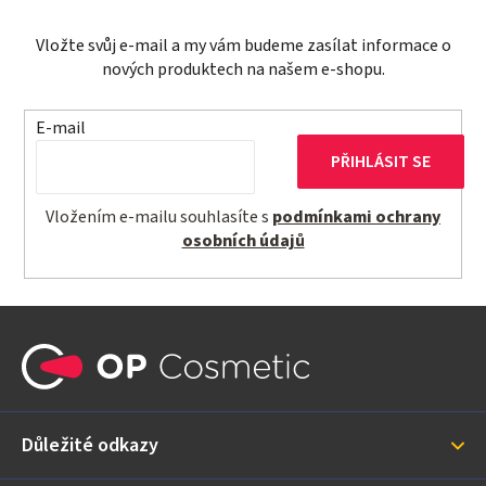
Vložte svůj e-mail a my vám budeme zasílat informace o
nových produktech na našem e-shopu.
E-mail
PŘIHLÁSIT SE
Vložením e-mailu souhlasíte s
podmínkami ochrany
osobních údajů
Z
á
p
a
Důležité odkazy
t