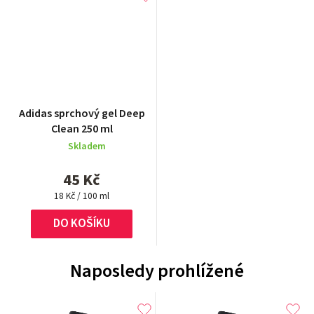
Adidas sprchový gel Deep
Clean 250 ml
Skladem
45 Kč
Měrná
18 Kč / 100 ml
cena:
DO KOŠÍKU
Naposledy prohlížené