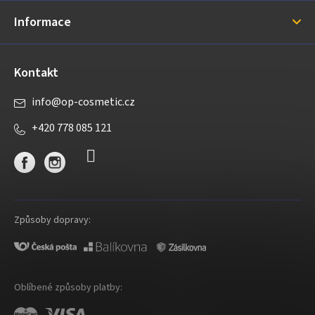
í
Informace
Kontakt
info
@
op-cosmetic.cz
+420 778 085 121
Způsoby dopravy:
Oblíbené způsoby platby: