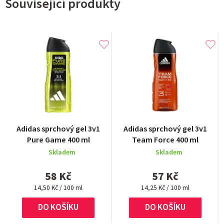
Související produkty
Adidas sprchový gel 3v1
Adidas sprchový gel 3v1
Pure Game 400 ml
Team Force 400 ml
Skladem
Skladem
58 Kč
57 Kč
Měrná
Měrná
14,50 Kč / 100 ml
14,25 Kč / 100 ml
cena:
cena:
DO KOŠÍKU
DO KOŠÍKU