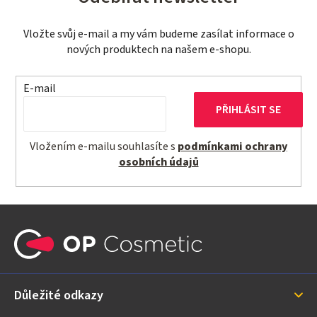
Vložte svůj e-mail a my vám budeme zasílat informace o
nových produktech na našem e-shopu.
E-mail
PŘIHLÁSIT SE
Vložením e-mailu souhlasíte s
podmínkami ochrany
osobních údajů
Z
á
p
a
Důležité odkazy
t