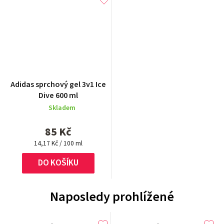
Průměrné
Adidas sprchový gel 3v1 Ice
hodnocení
Dive 600 ml
produktu
Skladem
je
5,0
85 Kč
z
Měrná
5
14,17 Kč / 100 ml
cena:
hvězdiček.
DO KOŠÍKU
Naposledy prohlížené