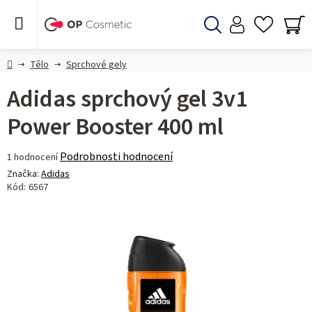
Přejít
na
obsah
Hledat
NÁ
KO
Domů
Tělo
Sprchové gely
Adidas sprchový gel 3v1
Power Booster 400 ml
Průměrné
Podrobnosti hodnocení
1 hodnocení
hodnocení
Značka:
Adidas
produktu
Kód:
6567
je
5,0
z 5
hvězdiček.