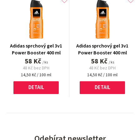
Adidas sprchový gel 3v1
Adidas sprchový gel 3v1
Power Booster 400 ml
Power Booster 400 ml
58 Kč
58 Kč
/ ks
/ ks
48 Kč bez DPH
48 Kč bez DPH
Měrná
Měrná
14,50 Kč / 100 ml
14,50 Kč / 100 ml
cena:
cena:
DETAIL
DETAIL
Odebírat newsletter