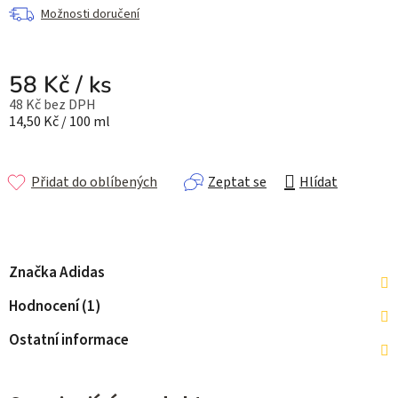
Možnosti doručení
58 Kč
/ ks
48 Kč bez DPH
Měrná cena:
14,50 Kč / 100 ml
Přidat do oblíbených
Zeptat se
Hlídat
Značka
Adidas
Hodnocení (1)
Ostatní informace