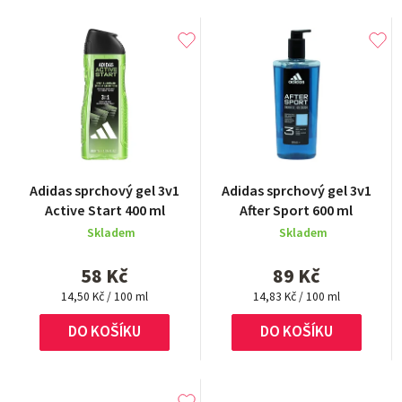
Průměrné
Adidas sprchový gel 3v1
Adidas sprchový gel 3v1
hodnocení
Active Start 400 ml
After Sport 600 ml
produktu
Skladem
Skladem
je
5,0
58 Kč
89 Kč
z
Měrná
5
Měrná
14,50 Kč / 100 ml
14,83 Kč / 100 ml
cena:
cena:
hvězdiček.
DO KOŠÍKU
DO KOŠÍKU