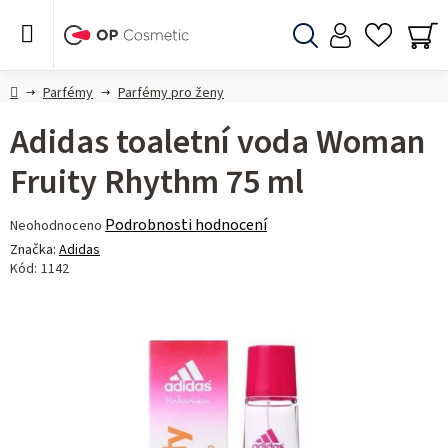
Přejít
na
obsah
Hledat
NÁ
KO
Domů
Parfémy
Parfémy pro ženy
Adidas toaletní voda Woman
Fruity Rhythm 75 ml
Průměrné
Podrobnosti hodnocení
Neohodnoceno
hodnocení
Značka:
Adidas
produktu
Kód:
1142
je
0,0
z 5
hvězdiček.