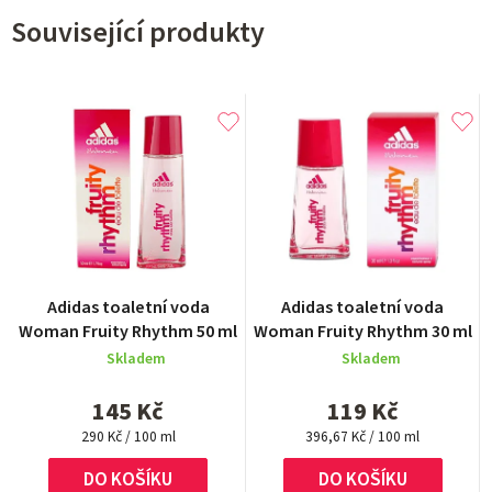
Související produkty
Adidas toaletní voda
Adidas toaletní voda
Woman Fruity Rhythm 50 ml
Woman Fruity Rhythm 30 ml
Skladem
Skladem
145 Kč
119 Kč
Měrná
Měrná
290 Kč / 100 ml
396,67 Kč / 100 ml
cena:
cena:
DO KOŠÍKU
DO KOŠÍKU