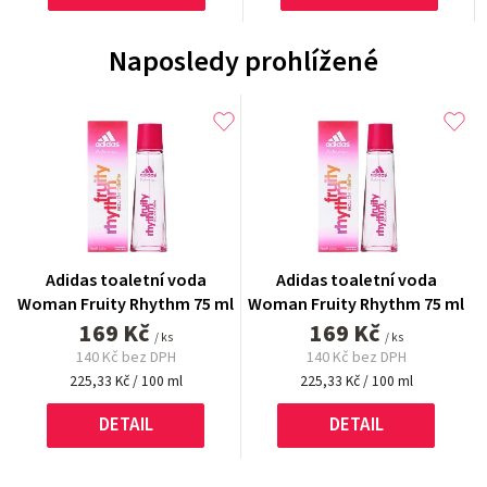
Naposledy prohlížené
Adidas toaletní voda
Adidas toaletní voda
Woman Fruity Rhythm 75 ml
Woman Fruity Rhythm 75 ml
169 Kč
169 Kč
/ ks
/ ks
140 Kč bez DPH
140 Kč bez DPH
Měrná
Měrná
225,33 Kč / 100 ml
225,33 Kč / 100 ml
cena:
cena:
DETAIL
DETAIL