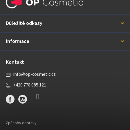
p
a
Důležité odkazy
t
í
Informace
Kontakt
info
@
op-cosmetic.cz
+420 778 085 121
Způsoby dopravy: