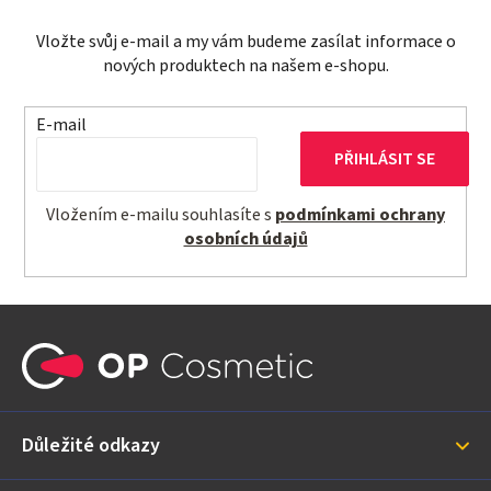
Vložte svůj e-mail a my vám budeme zasílat informace o
nových produktech na našem e-shopu.
E-mail
PŘIHLÁSIT SE
Vložením e-mailu souhlasíte s
podmínkami ochrany
osobních údajů
Z
á
p
a
Důležité odkazy
t
í