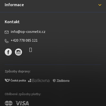
Informace
Kontakt
info
@
op-cosmetic.cz
+420 778 085 121
Způsoby dopravy:
Oblíbené způsoby platby: