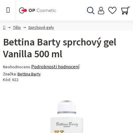
Přejít
na
obsah
Hledat
NÁ
KO
Domů
Tělo
Sprchové gely
Bettina Barty sprchový gel
Vanilla 500 ml
Průměrné
Podrobnosti hodnocení
Neohodnoceno
hodnocení
Značka:
Bettina Barty
produktu
Kód:
622
je
0,0
z 5
hvězdiček.