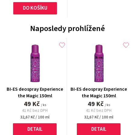
cena:
hvězdiček.
DO KOŠÍKU
Naposledy prohlížené
BI-ES deospray Experience
BI-ES deospray Experience
the Magic 150ml
the Magic 150ml
49 Kč
49 Kč
/ ks
/ ks
41 Kč bez DPH
41 Kč bez DPH
Měrná
Měrná
32,67 Kč / 100 ml
32,67 Kč / 100 ml
cena:
cena:
DETAIL
DETAIL