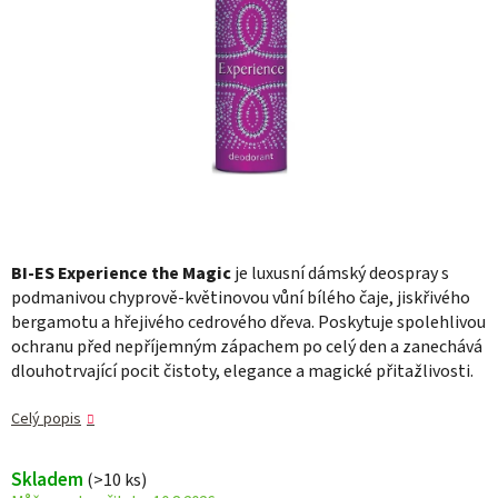
BI-ES Experience the Magic
je luxusní dámský deospray s
podmanivou chyprově-květinovou vůní bílého čaje, jiskřivého
bergamotu a hřejivého cedrového dřeva. Poskytuje spolehlivou
ochranu před nepříjemným zápachem po celý den a zanechává
dlouhotrvající pocit čistoty, elegance a magické přitažlivosti.
Celý popis
Skladem
(>10 ks)