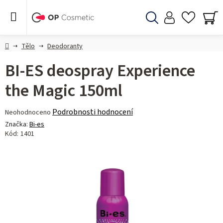
Přejít
na
obsah
Hledat
NÁ
KO
Domů
Tělo
Deodoranty
BI-ES deospray Experience
the Magic 150ml
Průměrné
Podrobnosti hodnocení
Neohodnoceno
hodnocení
Značka:
Bi-es
produktu
Kód:
1401
je
0,0
z 5
hvězdiček.