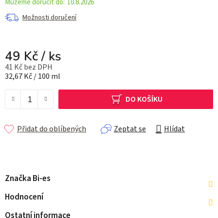
10.8.2026
Možnosti doručení
49 Kč
/ ks
41 Kč bez DPH
Měrná cena:
32,67 Kč / 100 ml
DO KOŠÍKU
Přidat do oblíbených
Zeptat se
Hlídat
Značka
Bi-es
Hodnocení
Ostatní informace