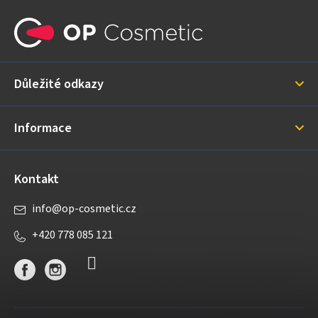
Z
á
p
a
Důležité odkazy
t
í
Informace
Kontakt
info
@
op-cosmetic.cz
+420 778 085 121