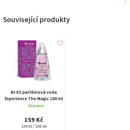
Související produkty
Průměrné
BI-ES parfémová voda
hodnocení
Experience The Magic 100 ml
produktu
Skladem
je
5,0
159 Kč
z
Měrná
5
159 Kč / 100 ml