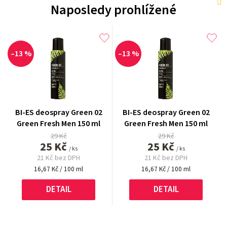
Naposledy prohlížené
–13 %
–13 %
BI-ES deospray Green 02
BI-ES deospray Green 02
Green Fresh Men 150 ml
Green Fresh Men 150 ml
29 Kč
29 Kč
25 Kč
25 Kč
/ ks
/ ks
21 Kč bez DPH
21 Kč bez DPH
Měrná
Měrná
16,67 Kč / 100 ml
16,67 Kč / 100 ml
cena:
cena:
DETAIL
DETAIL