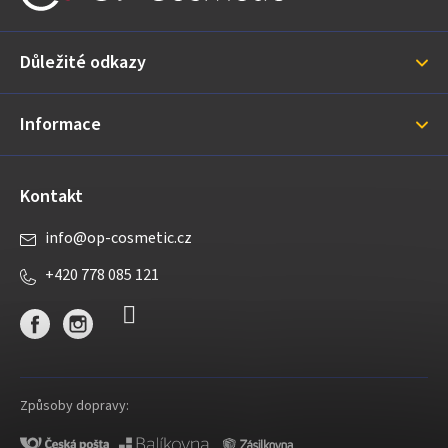
p
a
Důležité odkazy
t
í
Informace
Kontakt
info
@
op-cosmetic.cz
+420 778 085 121
Způsoby dopravy: