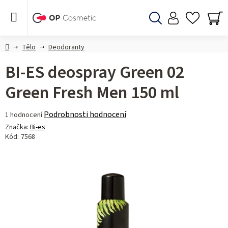
Přejít
na
obsah
Hledat
NÁ
KO
Domů
Tělo
Deodoranty
BI-ES deospray Green 02
Green Fresh Men 150 ml
Průměrné
Podrobnosti hodnocení
1 hodnocení
hodnocení
Značka:
Bi-es
produktu
Kód:
7568
je
5,0
z 5
hvězdiček.