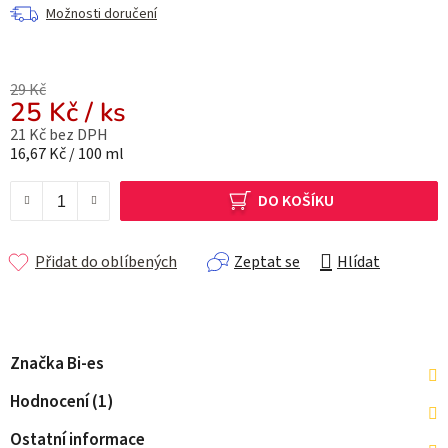
Možnosti doručení
29 Kč
25 Kč
/ ks
21 Kč bez DPH
Měrná cena:
16,67 Kč / 100 ml
DO KOŠÍKU
Přidat do oblíbených
Zeptat se
Hlídat
Značka
Bi-es
Hodnocení (1)
Ostatní informace