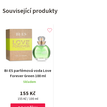
Související produkty
Průměrné
BI-ES parfémová voda Love
hodnocení
Forever Green 100 ml
produktu
Skladem
je
5,0
155 Kč
z
Měrná
5
155 Kč / 100 ml
cena:
hvězdiček.