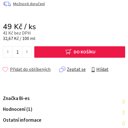
Možnosti doručení
49 Kč
/ ks
41 Kč bez DPH
Měrná cena:
32,67 Kč / 100 ml
DO KOŠÍKU
Přidat do oblíbených
Zeptat se
Hlídat
Značka
Bi-es
Hodnocení (1)
Ostatní informace