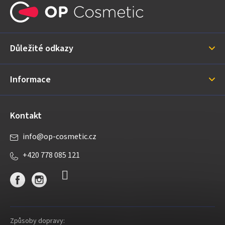
á
p
a
Důležité odkazy
t
í
Informace
Kontakt
info
@
op-cosmetic.cz
+420 778 085 121
Způsoby dopravy: