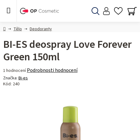
Přejít
na
obsah
Hledat
NÁ
KO
Domů
Tělo
Deodoranty
BI-ES deospray Love Forever
Green 150ml
Průměrné
Podrobnosti hodnocení
1 hodnocení
hodnocení
Značka:
Bi-es
produktu
Kód:
240
je
5,0
z 5
hvězdiček.