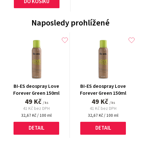
DO KOŠÍKU
Naposledy prohlížené
BI-ES deospray Love
BI-ES deospray Love
Forever Green 150ml
Forever Green 150ml
49 Kč
49 Kč
/ ks
/ ks
41 Kč bez DPH
41 Kč bez DPH
Měrná
Měrná
32,67 Kč / 100 ml
32,67 Kč / 100 ml
cena:
cena:
DETAIL
DETAIL