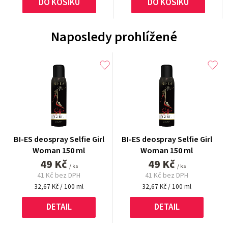
DO KOŠÍKU
DO KOŠÍKU
Naposledy prohlížené
BI-ES deospray Selfie Girl
BI-ES deospray Selfie Girl
Woman 150 ml
Woman 150 ml
49 Kč
49 Kč
/ ks
/ ks
41 Kč bez DPH
41 Kč bez DPH
Měrná
Měrná
32,67 Kč / 100 ml
32,67 Kč / 100 ml
cena:
cena:
DETAIL
DETAIL