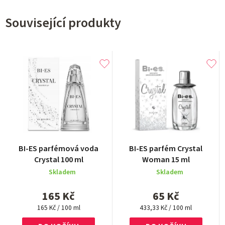
Související produkty
Průměrné
Průměrné
BI-ES parfémová voda
BI-ES parfém Crystal
hodnocení
hodnocení
Crystal 100 ml
Woman 15 ml
produktu
produktu
Skladem
Skladem
je
je
5,0
3,5
165 Kč
65 Kč
z
z
Měrná
5
Měrná
5
165 Kč / 100 ml
433,33 Kč / 100 ml
cena:
cena:
hvězdiček.
hvězdiček.