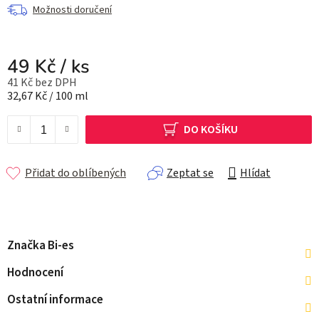
Možnosti doručení
49 Kč
/ ks
41 Kč bez DPH
Měrná cena:
32,67 Kč / 100 ml
DO KOŠÍKU
Přidat do oblíbených
Zeptat se
Hlídat
Značka
Bi-es
Hodnocení
Ostatní informace