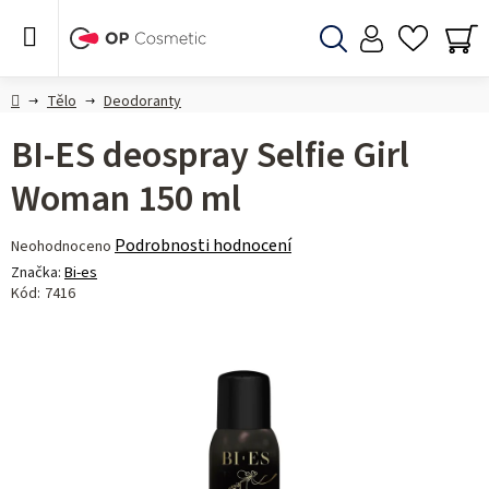
Přejít
na
obsah
Hledat
NÁ
KO
Domů
Tělo
Deodoranty
BI-ES deospray Selfie Girl
Woman 150 ml
Průměrné
Podrobnosti hodnocení
Neohodnoceno
hodnocení
Značka:
Bi-es
produktu
Kód:
7416
je
0,0
z 5
hvězdiček.