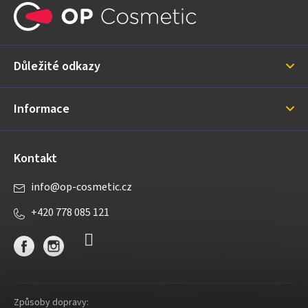
á
p
a
Důležité odkazy
t
í
Informace
Kontakt
info
@
op-cosmetic.cz
+420 778 085 121
Způsoby dopravy: