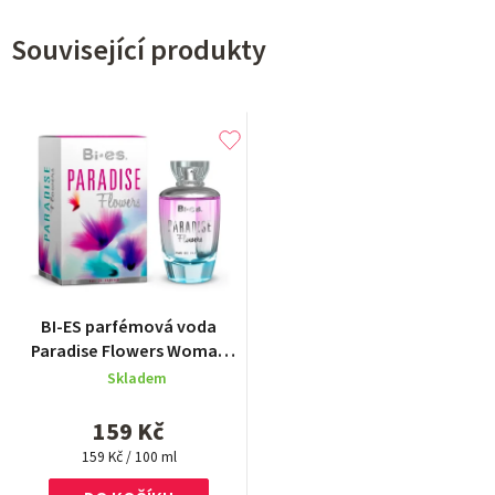
Související produkty
BI-ES parfémová voda
Paradise Flowers Woman
100ml
Skladem
159 Kč
Měrná
159 Kč / 100 ml
cena: