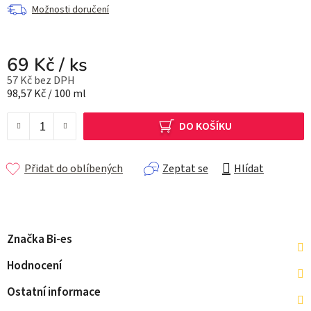
Možnosti doručení
69 Kč
/ ks
57 Kč bez DPH
Měrná cena:
98,57 Kč / 100 ml
DO KOŠÍKU
Přidat do oblíbených
Zeptat se
Hlídat
Značka
Bi-es
Hodnocení
Ostatní informace