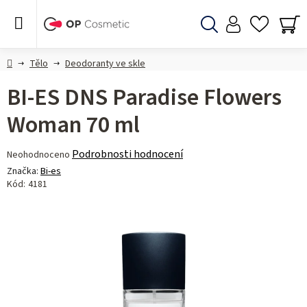
Přejít
na
obsah
Hledat
NÁ
KO
Domů
Tělo
Deodoranty ve skle
BI-ES DNS Paradise Flowers
Woman 70 ml
Průměrné
Podrobnosti hodnocení
Neohodnoceno
hodnocení
Značka:
Bi-es
produktu
Kód:
4181
je
0,0
z 5
hvězdiček.