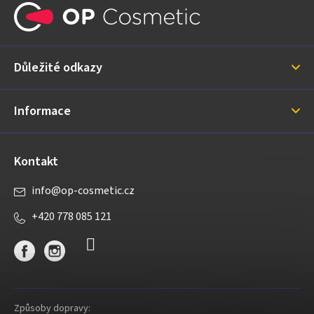
á
p
a
Důležité odkazy
t
í
Informace
Kontakt
info
@
op-cosmetic.cz
+420 778 085 121
Způsoby dopravy: