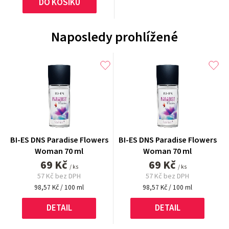
DO KOŠÍKU
Naposledy prohlížené
BI-ES DNS Paradise Flowers
BI-ES DNS Paradise Flowers
Woman 70 ml
Woman 70 ml
69 Kč
69 Kč
/ ks
/ ks
57 Kč bez DPH
57 Kč bez DPH
Měrná
Měrná
98,57 Kč / 100 ml
98,57 Kč / 100 ml
cena:
cena:
DETAIL
DETAIL