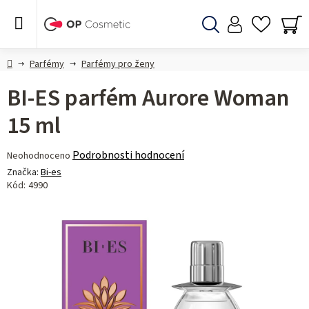
Přejít
na
obsah
Hledat
NÁ
KO
Domů
Parfémy
Parfémy pro ženy
BI-ES parfém Aurore Woman
15 ml
Průměrné
Podrobnosti hodnocení
Neohodnoceno
hodnocení
Značka:
Bi-es
produktu
Kód:
4990
je
0,0
z 5
hvězdiček.