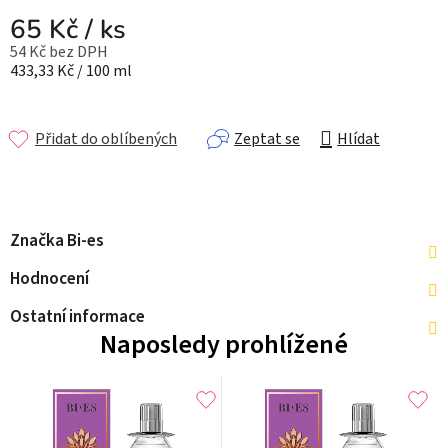
65 Kč
/ ks
54 Kč bez DPH
Měrná cena:
433,33 Kč / 100 ml
Přidat do oblíbených
Zeptat se
Hlídat
Značka
Bi-es
Hodnocení
Ostatní informace
Naposledy prohlížené