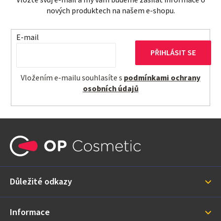
nových produktech na našem e-shopu.
E-mail
PŘIHLÁSIT SE
Vložením e-mailu souhlasíte s
podmínkami ochrany
osobních údajů
Z
á
p
a
Důležité odkazy
t
í
Informace