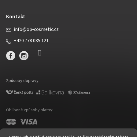
Kontakt
info
@
op-cosmetic.cz
+420 778 085 121
Způsoby dopravy:
Oblíbené způsoby platby: