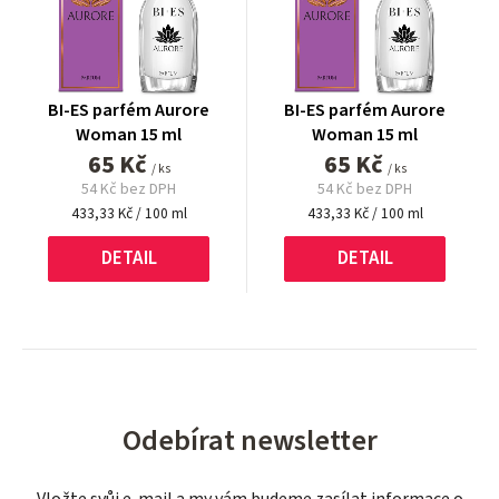
BI-ES parfém Aurore
BI-ES parfém Aurore
Woman 15 ml
Woman 15 ml
65 Kč
65 Kč
/ ks
/ ks
54 Kč bez DPH
54 Kč bez DPH
Měrná
Měrná
433,33 Kč / 100 ml
433,33 Kč / 100 ml
cena:
cena:
DETAIL
DETAIL
Odebírat newsletter
Vložte svůj e-mail a my vám budeme zasílat informace o