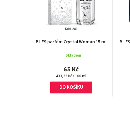
Kód:
281
Průměrné
BI-ES parfém Crystal Woman 15 ml
BI-ES
hodnocení
produktu
Skladem
je
3,5
65 Kč
z
Měrná
5
433,33 Kč / 100 ml
cena:
hvězdiček.
DO KOŠÍKU