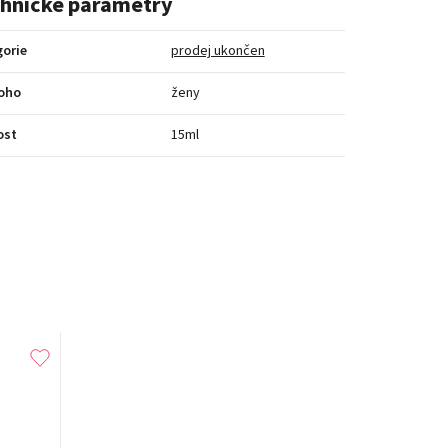
hnické parametry
orie
prodej ukončen
koho
ženy
ost
15ml