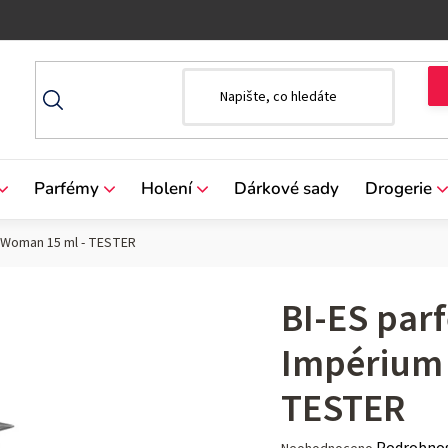
Parfémy
Holení
Dárkové sady
Drogerie
m Woman 15 ml - TESTER
BI-ES par
Impérium
TESTER
Průměrné
Podrobnos