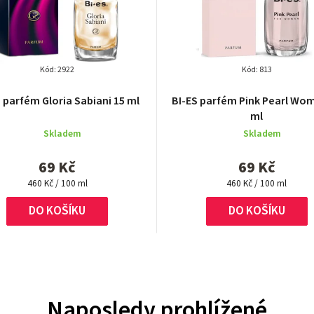
Kód:
2922
Kód:
813
Průměrné
Průměrné
 parfém Gloria Sabiani 15 ml
BI-ES parfém Pink Pearl Wo
hodnocení
hodnocení
ml
produktu
produktu
Skladem
Skladem
je
je
4,5
5,0
69 Kč
69 Kč
z
z
Měrná
5
Měrná
5
460 Kč / 100 ml
460 Kč / 100 ml
cena:
cena:
hvězdiček.
hvězdiček.
DO KOŠÍKU
DO KOŠÍKU
Naposledy prohlížené