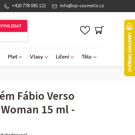
+420 778 085 121
info
@
op-cosmetic.cz
NÁKUPNÍ
KOŠÍK
Pleť
Vlasy
Líčení
Tělo
Značky
fém Fábio Verso
 Woman 15 ml -
ti hodnocení