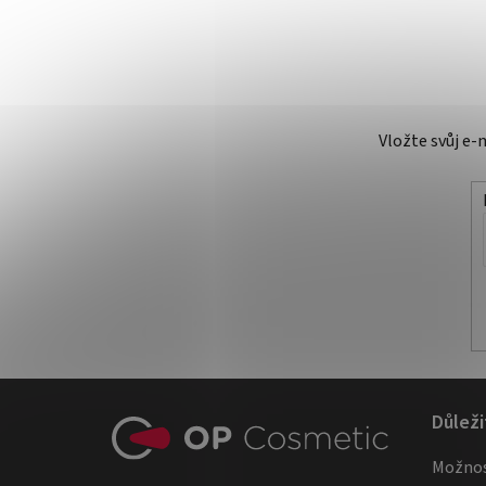
Vložte svůj e
Z
Důleži
á
Možnos
p