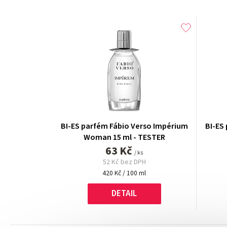
BI-ES parfém Fábio Verso Impérium
BI-ES
Woman 15 ml - TESTER
63 Kč
/ ks
52 Kč bez DPH
Měrná
420 Kč / 100 ml
cena:
DETAIL