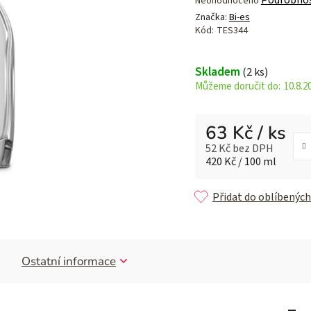
Neohodnoceno
hodnocení
Značka:
Bi-es
produktu
Kód:
TES344
je
0,0
Skladem
(2 ks)
z 5
10.8.2
hvězdiček.
63 Kč
/ ks
52 Kč bez DPH
Měrná cena:
420 Kč / 100 ml
Přidat do oblíbených
Ostatní informace