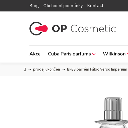
Přejít
Blog
Obchodní podmínky
Kontakt
na
obsah
Akce
Cuba Paris parfums
Wilkinson
Domů
prodej ukončen
BI-ES parfém Fábio Verso Impériu