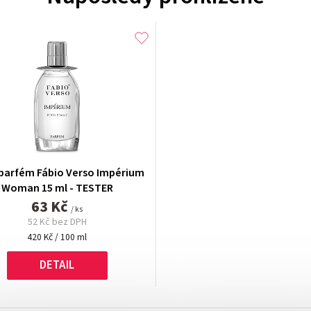
 parfém Fábio Verso Impérium
Woman 15 ml - TESTER
63 Kč
/ ks
52 Kč bez DPH
Měrná
420 Kč / 100 ml
cena:
DETAIL