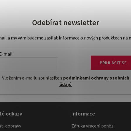
Odebírat newsletter
-mail a my vám budeme zasílat informace o nových produktech na 
E-mail
PŘIHLÁSIT SE
Vložením e-mailu souhlasíte s
podmínkami ochrany osobních
údajů
té odkazy
Informace
ti dopravy
Záruka vrácení peněz