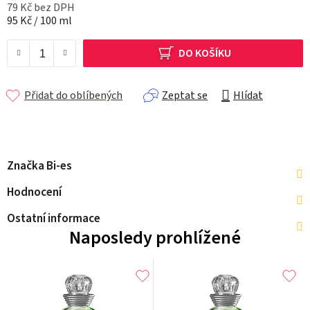
79 Kč bez DPH
Měrná cena:
95 Kč / 100 ml
DO KOŠÍKU
Přidat do oblíbených
Zeptat se
Hlídat
Značka
Bi-es
Hodnocení
Ostatní informace
Naposledy prohlížené