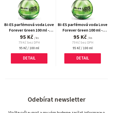
BI-ES parfémová voda Love
BI-ES parfémová voda Love
Forever Green 100 ml -
Forever Green 100 ml -
95 Kč
TESTER
95 Kč
TESTER
/ ks
/ ks
79 Kč bez DPH
79 Kč bez DPH
Měrná
Měrná
95 Kč / 100 ml
95 Kč / 100 ml
cena:
cena:
DETAIL
DETAIL
Odebírat newsletter
Vložte svůj e-mail a my vám budeme zasílat informace o