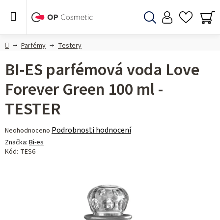
Přejít
na
obsah
Hledat
NÁ
KO
Domů
Parfémy
Testery
BI-ES parfémová voda Love
Forever Green 100 ml -
TESTER
Průměrné
Podrobnosti hodnocení
Neohodnoceno
hodnocení
Značka:
Bi-es
produktu
Kód:
TES6
je
0,0
z 5
hvězdiček.