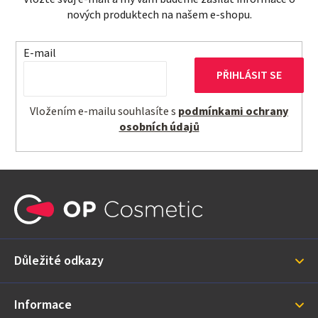
nových produktech na našem e-shopu.
E-mail
PŘIHLÁSIT SE
Vložením e-mailu souhlasíte s
podmínkami ochrany
osobních údajů
Z
á
p
a
Důležité odkazy
t
í
Informace