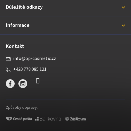
a
Důležité odkazy
t
í
Informace
Kontakt
info
@
op-cosmetic.cz
+420 778 085 121
Způsoby dopravy: