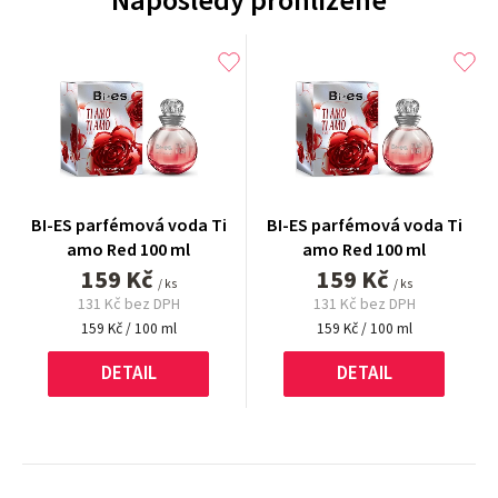
Naposledy prohlížené
BI-ES parfémová voda Ti
BI-ES parfémová voda Ti
amo Red 100 ml
amo Red 100 ml
159 Kč
159 Kč
/ ks
/ ks
131 Kč bez DPH
131 Kč bez DPH
Měrná
Měrná
159 Kč / 100 ml
159 Kč / 100 ml
cena:
cena:
DETAIL
DETAIL