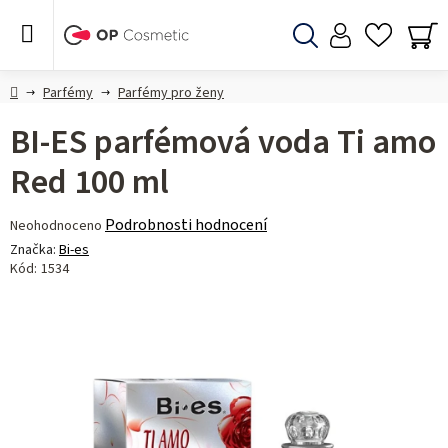
Přejít
na
obsah
Hledat
NÁ
KO
Domů
Parfémy
Parfémy pro ženy
BI-ES parfémová voda Ti amo
Red 100 ml
Průměrné
Podrobnosti hodnocení
Neohodnoceno
hodnocení
Značka:
Bi-es
produktu
Kód:
1534
je
0,0
z 5
hvězdiček.