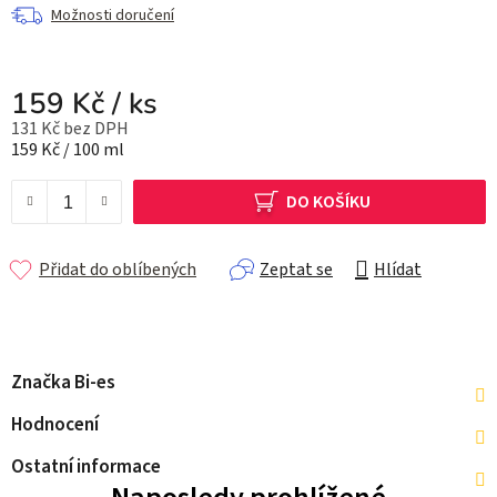
Možnosti doručení
159 Kč
/ ks
131 Kč bez DPH
Měrná cena:
159 Kč / 100 ml
DO KOŠÍKU
Přidat do oblíbených
Zeptat se
Hlídat
Značka
Bi-es
Hodnocení
Ostatní informace