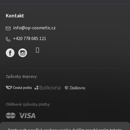
Kontakt
info
@
op-cosmetic.cz
+420 778 085 121
Způsoby dopravy:
Oblíbené způsoby platby: