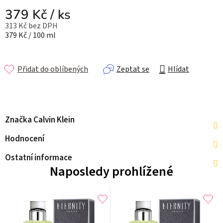
379 Kč
/ ks
313 Kč bez DPH
Měrná cena:
379 Kč / 100 ml
Přidat do oblíbených
Zeptat se
Hlídat
Značka
Calvin Klein
Hodnocení
Ostatní informace
Naposledy prohlížené