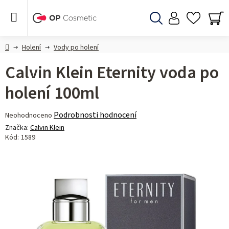
Přejít
na
obsah
Hledat
NÁ
KO
Domů
Holení
Vody po holení
Calvin Klein Eternity voda po
holení 100ml
Průměrné
Podrobnosti hodnocení
Neohodnoceno
hodnocení
Značka:
Calvin Klein
produktu
Kód:
1589
je
0,0
z 5
hvězdiček.