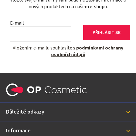
nových produktech na našem e-shopu.
E-mail
PŘIHLÁSIT SE
Vložením e-mailu souhlasíte s
podmínkami ochrany
osobních údajů
Z
á
p
a
Důležité odkazy
t
í
Informace