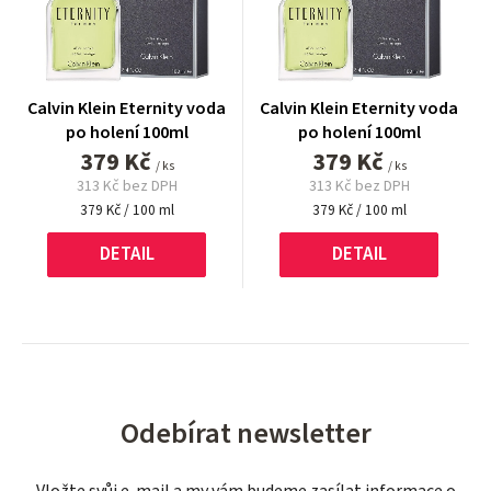
Calvin Klein Eternity voda
Calvin Klein Eternity voda
po holení 100ml
po holení 100ml
379 Kč
379 Kč
/ ks
/ ks
313 Kč bez DPH
313 Kč bez DPH
Měrná
Měrná
379 Kč / 100 ml
379 Kč / 100 ml
cena:
cena:
DETAIL
DETAIL
Odebírat newsletter
Vložte svůj e-mail a my vám budeme zasílat informace o