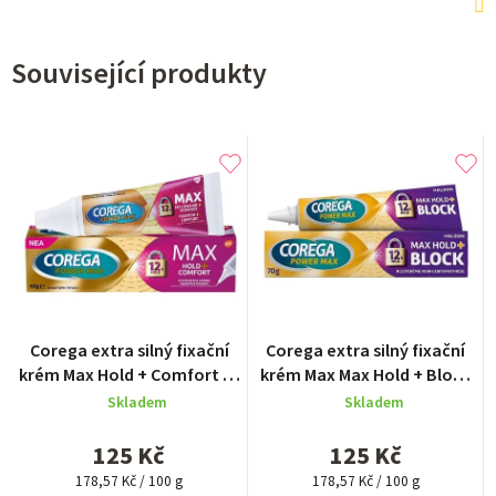
Související produkty
Průměrné
Průměrné
Corega extra silný fixační
Corega extra silný fixační
hodnocení
hodnocení
krém Max Hold + Comfort 70
krém Max Max Hold + Block
produktu
produktu
g
70 g
Skladem
Skladem
je
je
5,0
5,0
125 Kč
125 Kč
z
z
Měrná
5
Měrná
5
178,57 Kč / 100 g
178,57 Kč / 100 g