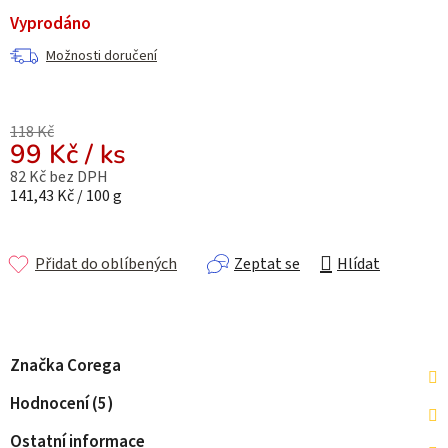
Vyprodáno
Možnosti doručení
118 Kč
99 Kč
/ ks
82 Kč bez DPH
Měrná cena:
141,43 Kč / 100 g
Přidat do oblíbených
Zeptat se
Hlídat
Značka
Corega
Hodnocení (5)
Ostatní informace