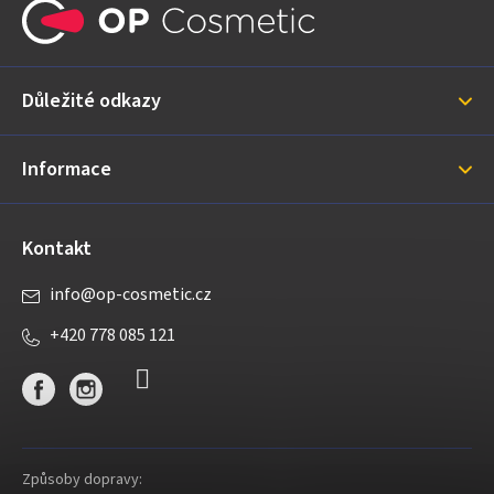
á
p
a
Důležité odkazy
t
í
Informace
Kontakt
info
@
op-cosmetic.cz
+420 778 085 121
Způsoby dopravy: