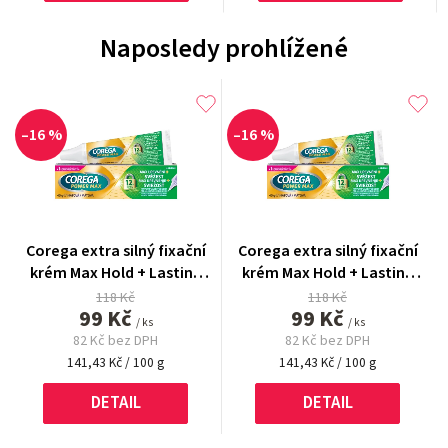
Naposledy prohlížené
–16 %
–16 %
Corega extra silný fixační
Corega extra silný fixační
krém Max Hold + Lasting
krém Max Hold + Lasting
Fresh 70 g
Fresh 70 g
118 Kč
118 Kč
99 Kč
99 Kč
/ ks
/ ks
82 Kč bez DPH
82 Kč bez DPH
Měrná
Měrná
141,43 Kč / 100 g
141,43 Kč / 100 g
cena:
cena:
DETAIL
DETAIL