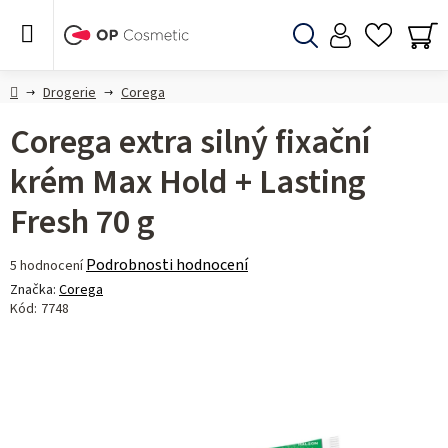
Přejít
na
obsah
Hledat
NÁ
KO
Domů
Drogerie
Corega
Corega extra silný fixační
krém Max Hold + Lasting
Fresh 70 g
Průměrné
Podrobnosti hodnocení
5 hodnocení
hodnocení
Značka:
Corega
produktu
Kód:
7748
je
5,0
z 5
hvězdiček.