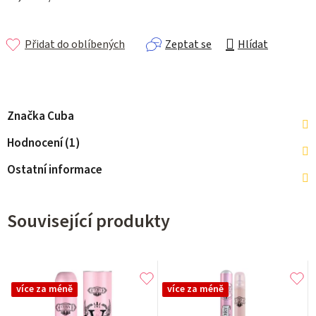
Přidat do oblíbených
Zeptat se
Hlídat
Značka
Cuba
Hodnocení (1)
Ostatní informace
Související produkty
více za méně
více za méně