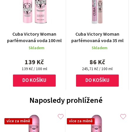
Průměrné
Cuba Victory Woman
Cuba Victory Woman
hodnocení
parfémovaná voda 100 ml
parfémovaná voda 35 ml
produktu
Skladem
Skladem
je
5,0
139 Kč
86 Kč
z
Měrná
Měrná
5
139 Kč / 100 ml
245,71 Kč / 100 ml
cena:
cena:
hvězdiček.
DO KOŠÍKU
DO KOŠÍKU
Naposledy prohlížené
více za méně
více za méně