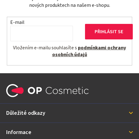
nových produktech na našem e-shopu.
E-mail
PŘIHLÁSIT SE
Vložením e-mailu souhlasíte s
podmínkami ochrany
osobních údajů
Z
á
p
a
Důležité odkazy
t
í
Informace