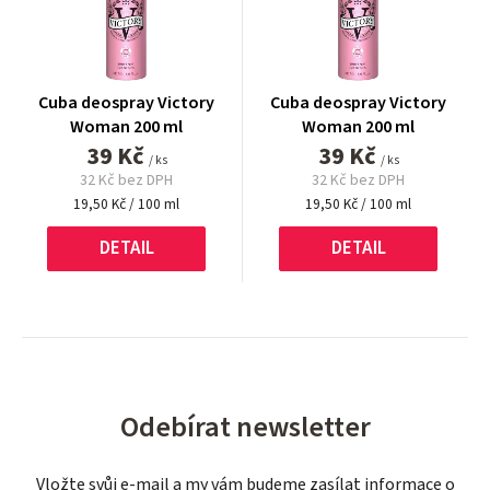
Cuba deospray Victory
Cuba deospray Victory
Woman 200 ml
Woman 200 ml
39 Kč
39 Kč
/ ks
/ ks
32 Kč bez DPH
32 Kč bez DPH
Měrná
Měrná
19,50 Kč / 100 ml
19,50 Kč / 100 ml
cena:
cena:
DETAIL
DETAIL
Odebírat newsletter
Vložte svůj e-mail a my vám budeme zasílat informace o