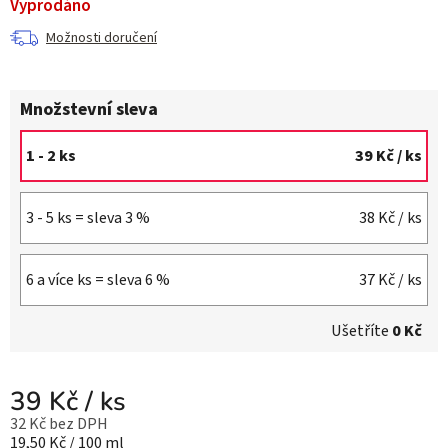
Vyprodáno
Možnosti doručení
Množstevní sleva
1 - 2 ks
39 Kč
/ ks
3 - 5 ks = sleva 3 %
38 Kč
/ ks
6 a více ks = sleva 6 %
37 Kč
/ ks
Ušetříte
0 Kč
39 Kč
/ ks
32 Kč bez DPH
Měrná cena:
19,50 Kč / 100 ml