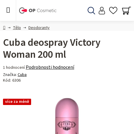
Přejít
na
obsah
Hledat
NÁ
KO
Domů
Tělo
Deodoranty
Cuba deospray Victory
Woman 200 ml
Průměrné
Podrobnosti hodnocení
1 hodnocení
hodnocení
Značka:
Cuba
produktu
Kód:
6306
je
4,0
z 5
více za méně
hvězdiček.