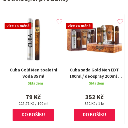
více za méně
více za méně
Cuba Gold Men toaletní
Cuba sada Gold Men EDT
voda 35 ml
100ml / deospray 200ml /
as.100ml / EDT 35ml
Skladem
Skladem
/sprchový gel 200ml
79 Kč
352 Kč
Měrná
Měrná
225,71 Kč / 100 ml
352 Kč / 1 ks
cena:
cena:
DO KOŠÍKU
DO KOŠÍKU