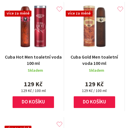
více za méně
více za méně
Průměrné
Cuba Hot Men toaletní voda
Cuba Gold Men toaletní
hodnocení
100 ml
voda 100 ml
produktu
Skladem
Skladem
je
5,0
129 Kč
129 Kč
z
Měrná
Měrná
5
129 Kč / 100 ml
129 Kč / 100 ml
cena:
cena:
hvězdiček.
DO KOŠÍKU
DO KOŠÍKU