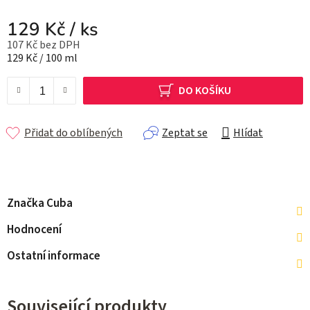
129 Kč
/ ks
107 Kč bez DPH
Měrná cena:
129 Kč / 100 ml
DO KOŠÍKU
Přidat do oblíbených
Zeptat se
Hlídat
Značka
Cuba
Hodnocení
Ostatní informace
Související produkty