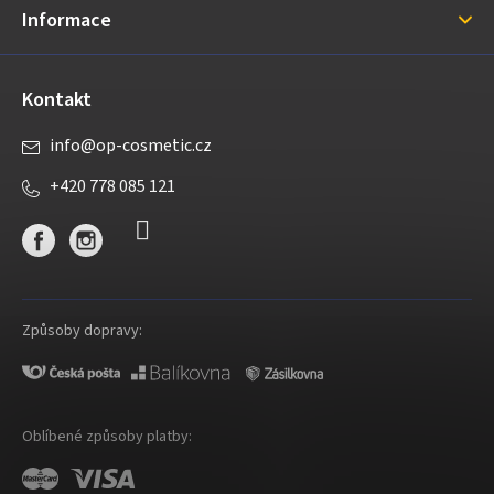
Informace
Kontakt
info
@
op-cosmetic.cz
+420 778 085 121
Způsoby dopravy:
Oblíbené způsoby platby: