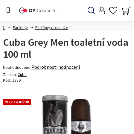
Přejít
na
obsah
Hledat
NÁ
KO
Domů
Parfémy
Parfémy pro muže
Cuba Grey Men toaletní voda
100 ml
Průměrné
Podrobnosti hodnocení
Neohodnoceno
hodnocení
Značka:
Cuba
produktu
Kód:
1889
je
0,0
z 5
více za méně
hvězdiček.