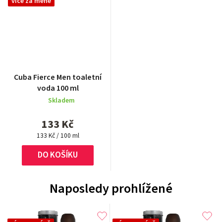
více za méně
Cuba Fierce Men toaletní
voda 100 ml
Skladem
133 Kč
Měrná
133 Kč / 100 ml
cena:
DO KOŠÍKU
Naposledy prohlížené