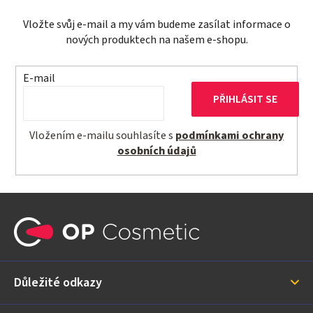
Vložte svůj e-mail a my vám budeme zasílat informace o
nových produktech na našem e-shopu.
E-mail
PŘIHLÁSIT SE
Vložením e-mailu souhlasíte s
podmínkami ochrany
osobních údajů
Z
á
p
a
Důležité odkazy
t
í