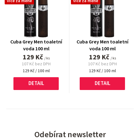
více za méně
více za méně
Cuba Grey Men toaletní
Cuba Grey Men toaletní
voda 100 ml
voda 100 ml
129 Kč
129 Kč
/ ks
/ ks
107 Kč bez DPH
107 Kč bez DPH
Měrná
Měrná
129 Kč / 100 ml
129 Kč / 100 ml
cena:
cena:
DETAIL
DETAIL
Odebírat newsletter