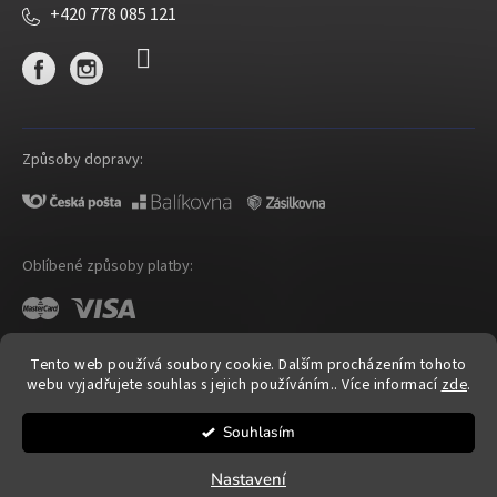
+420 778 085 121
Způsoby dopravy:
Oblíbené způsoby platby:
Tento web používá soubory cookie. Dalším procházením tohoto
webu vyjadřujete souhlas s jejich používáním.. Více informací
zde
.
Shoptet
|
mime digital
Souhlasím
Copyright 2026
OP Cosmetic
. Všechna práva vyhrazena.
Upravit nastavení cookies
Nastavení