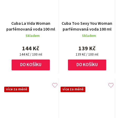
Průměrné
Cuba La Vida Woman
Cuba Too Sexy You Woman
hodnocení
parfémovaná voda 100 ml
parfémovaná voda 100 ml
produktu
Skladem
Skladem
je
5,0
144 Kč
139 Kč
z
Měrná
Měrná
5
144 Kč / 100 ml
139 Kč / 100 ml
cena:
cena:
hvězdiček.
DO KOŠÍKU
DO KOŠÍKU
více za méně
více za méně