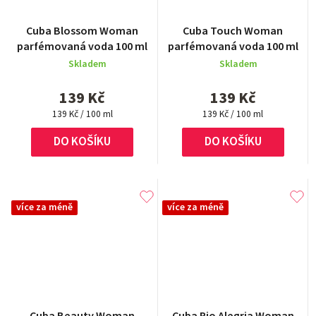
Průměrné
Cuba Blossom Woman
Cuba Touch Woman
hodnocení
parfémovaná voda 100 ml
parfémovaná voda 100 ml
produktu
Skladem
Skladem
je
4,0
139 Kč
139 Kč
z
Měrná
5
Měrná
139 Kč / 100 ml
139 Kč / 100 ml
cena:
cena:
hvězdiček.
DO KOŠÍKU
DO KOŠÍKU
více za méně
více za méně
Průměrné
Cuba Beauty Woman
Cuba Rio Alegria Woman