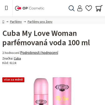
Přejít
na
obsah
Hledat
NÁ
KO
Domů
Parfémy
Parfémy pro ženy
Cuba My Love Woman
parfémovaná voda 100 ml
Průměrné
Podrobnosti hodnocení
2 hodnocení
hodnocení
Značka:
Cuba
produktu
Kód:
6124
je
4,5
z 5
více za méně
hvězdiček.