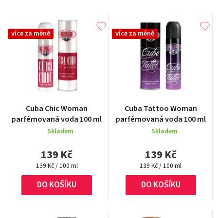
více za méně
více za méně
Cuba Chic Woman
Cuba Tattoo Woman
parfémovaná voda 100 ml
parfémovaná voda 100 ml
Skladem
Skladem
139 Kč
139 Kč
Měrná
Měrná
139 Kč / 100 ml
139 Kč / 100 ml
cena:
cena:
DO KOŠÍKU
DO KOŠÍKU