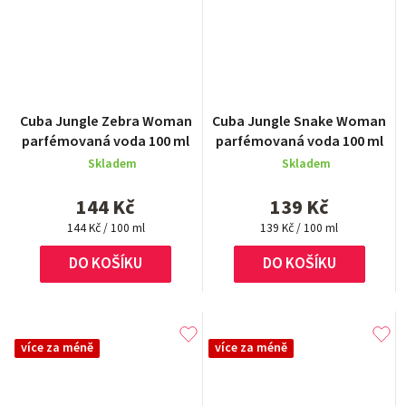
Cuba Jungle Zebra Woman
Cuba Jungle Snake Woman
parfémovaná voda 100 ml
parfémovaná voda 100 ml
Skladem
Skladem
144 Kč
139 Kč
Měrná
Měrná
144 Kč / 100 ml
139 Kč / 100 ml
cena:
cena:
DO KOŠÍKU
DO KOŠÍKU
více za méně
více za méně