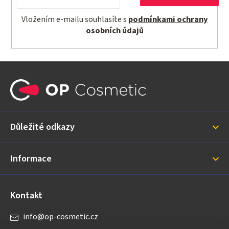
Vložením e-mailu souhlasíte s
podmínkami ochrany
osobních údajů
Z
á
p
a
Důležité odkazy
t
í
Informace
Kontakt
info
@
op-cosmetic.cz