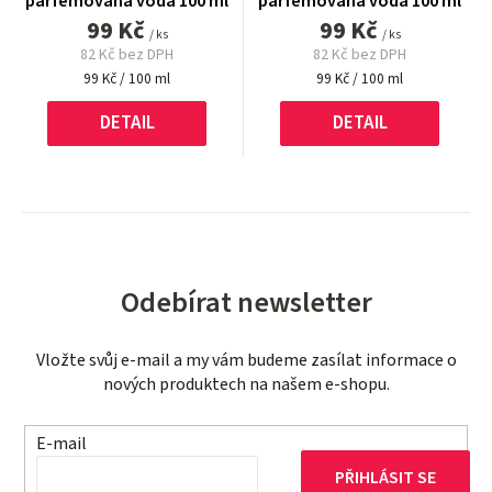
parfémovaná voda 100 ml
parfémovaná voda 100 ml
99 Kč
99 Kč
/ ks
/ ks
82 Kč bez DPH
82 Kč bez DPH
Měrná
Měrná
99 Kč / 100 ml
99 Kč / 100 ml
cena:
cena:
DETAIL
DETAIL
Odebírat newsletter
Vložte svůj e-mail a my vám budeme zasílat informace o
nových produktech na našem e-shopu.
E-mail
PŘIHLÁSIT SE