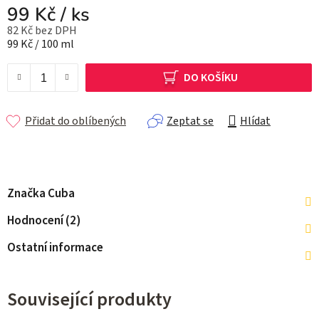
99 Kč
/ ks
82 Kč bez DPH
Měrná cena:
99 Kč / 100 ml
DO KOŠÍKU
Přidat do oblíbených
Zeptat se
Hlídat
Značka
Cuba
Hodnocení (2)
Ostatní informace
Související produkty