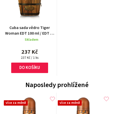
Cuba sada vědro Tiger
Woman EDT 100 ml / EDT 35
ml / EDT 15ml
Skladem
237 Kč
Měrná
237 Kč / 1 ks
cena:
DO KOŠÍKU
Naposledy prohlížené
více za méně
více za méně