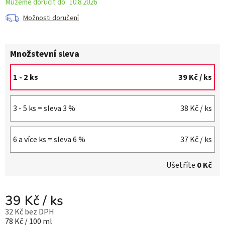
10.8.2026
Možnosti doručení
Množstevní sleva
1 - 2 ks
39 Kč
/ ks
3 - 5 ks = sleva 3 %
38 Kč
/ ks
6 a více ks = sleva 6 %
37 Kč
/ ks
Ušetříte
0 Kč
39 Kč
/ ks
32 Kč bez DPH
Měrná cena:
78 Kč / 100 ml