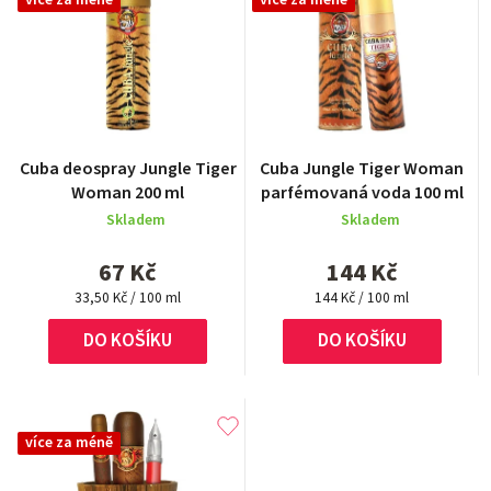
více za méně
více za méně
Průměrné
Cuba deospray Jungle Tiger
Cuba Jungle Tiger Woman
hodnocení
Woman 200 ml
parfémovaná voda 100 ml
produktu
Skladem
Skladem
je
5,0
67 Kč
144 Kč
z
Měrná
Měrná
5
33,50 Kč / 100 ml
144 Kč / 100 ml
cena:
cena:
hvězdiček.
DO KOŠÍKU
DO KOŠÍKU
více za méně