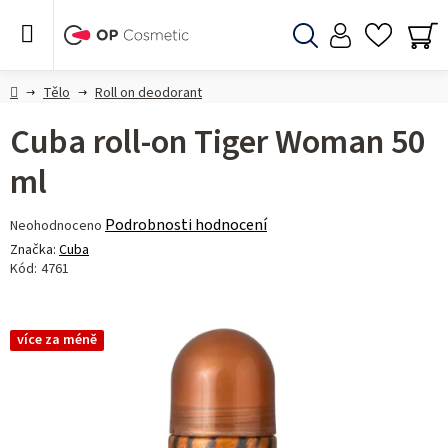
Přejít
na
obsah
Hledat
NÁ
KO
Domů
Tělo
Roll on deodorant
Cuba roll-on Tiger Woman 50
ml
Průměrné
Podrobnosti hodnocení
Neohodnoceno
hodnocení
Značka:
Cuba
produktu
Kód:
4761
je
0,0
z 5
více za méně
hvězdiček.