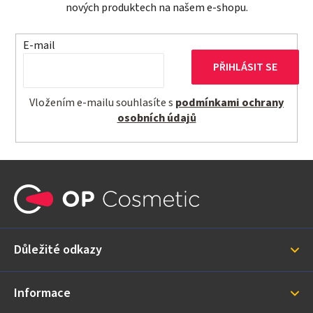
nových produktech na našem e-shopu.
E-mail
PŘIHLÁSIT SE
Vložením e-mailu souhlasíte s
podmínkami ochrany
osobních údajů
Z
á
p
a
Důležité odkazy
t
í
Informace