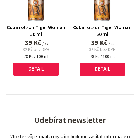
Cuba roll-on Tiger Woman
Cuba roll-on Tiger Woman
50 ml
50 ml
39 Kč
39 Kč
/ ks
/ ks
32 Kč bez DPH
32 Kč bez DPH
Měrná
Měrná
78 Kč / 100 ml
78 Kč / 100 ml
cena:
cena:
DETAIL
DETAIL
Odebírat newsletter
Vložte svůj e-mail a my vám budeme zasílat informace o