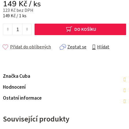
149 Kč
/ ks
123 Kč bez DPH
Měrná cena:
149 Kč / 1 ks
DO KOŠÍKU
Přidat do oblíbených
Zeptat se
Hlídat
Značka
Cuba
Hodnocení
Ostatní informace
Související produkty