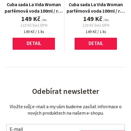
Cuba sada La Vida Woman
Cuba sada La Vida Woman
parfémová voda 100ml / roll
parfémová voda 100ml / roll
149 Kč
on 50 ml
149 Kč
on 50 ml
/ ks
/ ks
123 Kč bez DPH
123 Kč bez DPH
Měrná
Měrná
149 Kč / 1 ks
149 Kč / 1 ks
cena:
cena:
DETAIL
DETAIL
Odebírat newsletter
Vložte svůj e-mail a my vám budeme zasílat informace o
nových produktech na našem e-shopu.
E-mail