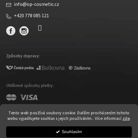
info
@
op-cosmetic.cz
+420 778 085 121
Způsoby dopravy:
Oblíbené způsoby platby:
Tento web používá soubory cookie. Dalším procházením tohoto
webu vyjadřujete souhlas s jejich používáním.. Více informací
zde
.
Shoptet
|
mime digital
Souhlasím
Copyright 2026
OP Cosmetic
. Všechna práva vyhrazena.