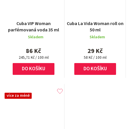
Cuba VIP Woman
Cuba La Vida Woman roll on
parfémovaná voda 35 ml
50 ml
Skladem
Skladem
86 Kč
29 Kč
Měrná
Měrná
245,71 Kč / 100 ml
58 Kč / 100 ml
cena:
cena:
DO KOŠÍKU
DO KOŠÍKU
více za méně