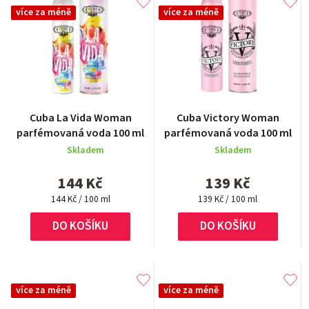
více za méně
více za méně
Cuba La Vida Woman
Cuba Victory Woman
parfémovaná voda 100 ml
parfémovaná voda 100 ml
Skladem
Skladem
144 Kč
139 Kč
Měrná
Měrná
144 Kč / 100 ml
139 Kč / 100 ml
cena:
cena:
DO KOŠÍKU
DO KOŠÍKU
více za méně
více za méně