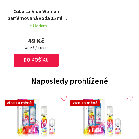
Cuba La Vida Woman
parfémovaná voda 35 ml -
bez obalu
Skladem
49 Kč
Měrná
140 Kč / 100 ml
cena:
DO KOŠÍKU
Naposledy prohlížené
více za méně
více za méně