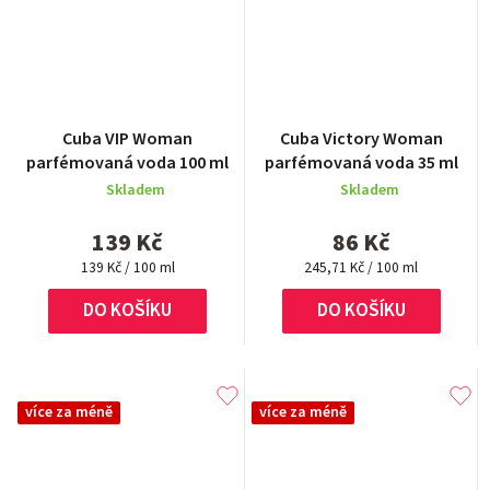
Průměrné
Cuba VIP Woman
Cuba Victory Woman
hodnocení
parfémovaná voda 100 ml
parfémovaná voda 35 ml
produktu
Skladem
Skladem
je
5,0
139 Kč
86 Kč
z
Měrná
Měrná
5
139 Kč / 100 ml
245,71 Kč / 100 ml
cena:
cena:
hvězdiček.
DO KOŠÍKU
DO KOŠÍKU
více za méně
více za méně