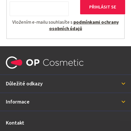
PŘIHLÁSIT SE
Vložením e-mailu souhlasíte s
podmínkami ochrany
osobních údajů
Z
á
p
a
Důležité odkazy
t
í
Informace
Kontakt