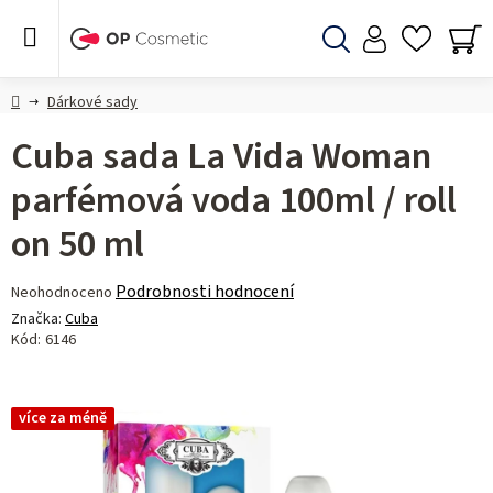
Přejít
na
obsah
Hledat
NÁ
KO
Domů
Dárkové sady
Cuba sada La Vida Woman
parfémová voda 100ml / roll
on 50 ml
Průměrné
Podrobnosti hodnocení
Neohodnoceno
hodnocení
Značka:
Cuba
produktu
Kód:
6146
je
0,0
z 5
více za méně
hvězdiček.