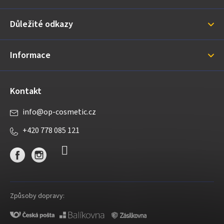
a
Důležité odkazy
t
í
Informace
Kontakt
info
@
op-cosmetic.cz
+420 778 085 121
Způsoby dopravy: