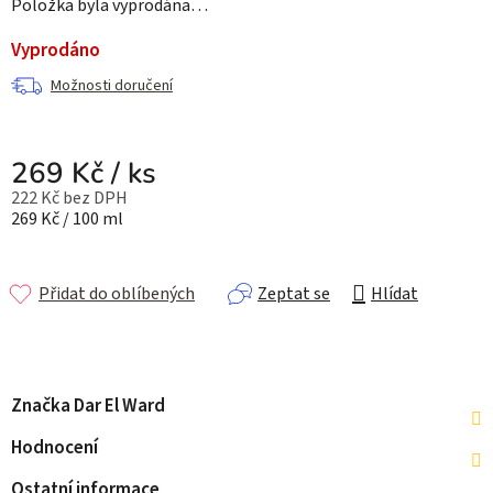
Položka byla vyprodána…
Vyprodáno
Možnosti doručení
269 Kč
/ ks
222 Kč bez DPH
Měrná cena:
269 Kč / 100 ml
Přidat do oblíbených
Zeptat se
Hlídat
Značka
Dar El Ward
Hodnocení
Ostatní informace