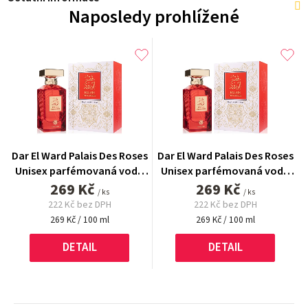
Naposledy prohlížené
Dar El Ward Palais Des Roses
Dar El Ward Palais Des Roses
Unisex parfémovaná voda
Unisex parfémovaná voda
269 Kč
100 ml
269 Kč
100 ml
/ ks
/ ks
222 Kč bez DPH
222 Kč bez DPH
Měrná
Měrná
269 Kč / 100 ml
269 Kč / 100 ml
cena:
cena:
DETAIL
DETAIL