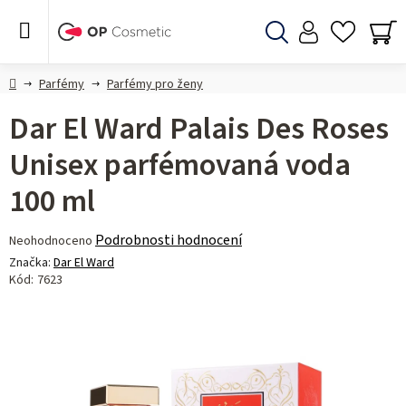
Přejít
na
obsah
Hledat
NÁ
KO
Domů
Parfémy
Parfémy pro ženy
Dar El Ward Palais Des Roses
Unisex parfémovaná voda
100 ml
Průměrné
Podrobnosti hodnocení
Neohodnoceno
hodnocení
Značka:
Dar El Ward
produktu
Kód:
7623
je
0,0
z 5
hvězdiček.