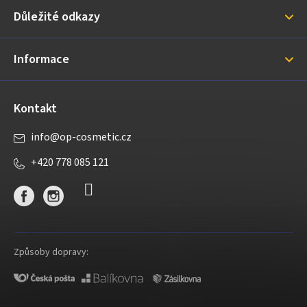
a
Důležité odkazy
t
í
Informace
Kontakt
info
@
op-cosmetic.cz
+420 778 085 121
Způsoby dopravy: