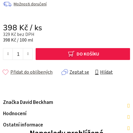
Možnosti doručení
398 Kč
/ ks
329 Kč bez DPH
Měrná cena:
398 Kč / 100 ml
DO KOŠÍKU
Přidat do oblíbených
Zeptat se
Hlídat
Značka
David Beckham
Hodnocení
Ostatní informace