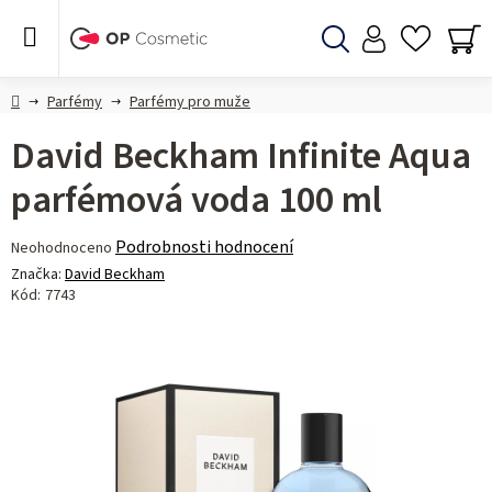
Přejít
na
obsah
Hledat
NÁ
KO
Domů
Parfémy
Parfémy pro muže
David Beckham Infinite Aqua
parfémová voda 100 ml
Průměrné
Podrobnosti hodnocení
Neohodnoceno
hodnocení
Značka:
David Beckham
produktu
Kód:
7743
je
0,0
z 5
hvězdiček.