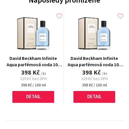
Naposledy prohlížené
David Beckham Infinite
David Beckham Infinite
Aqua parfémová voda 100
Aqua parfémová voda 100
398 Kč
ml
398 Kč
ml
/ ks
/ ks
329 Kč bez DPH
329 Kč bez DPH
Měrná
Měrná
398 Kč / 100 ml
398 Kč / 100 ml
cena:
cena:
DETAIL
DETAIL