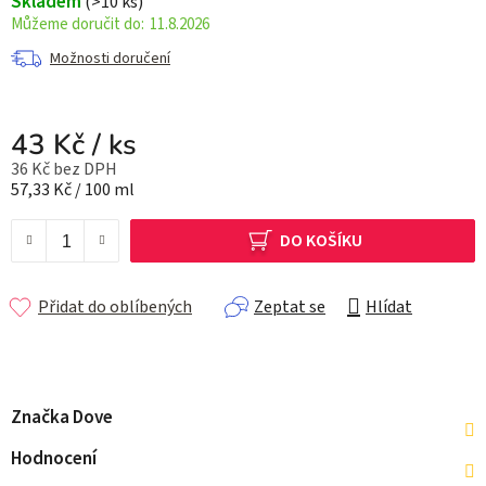
Skladem
(>10 ks)
11.8.2026
Možnosti doručení
43 Kč
/ ks
36 Kč bez DPH
Měrná cena:
57,33 Kč / 100 ml
DO KOŠÍKU
Přidat do oblíbených
Zeptat se
Hlídat
Značka
Dove
Hodnocení