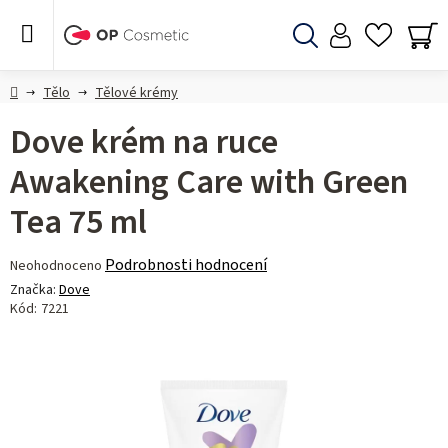
Přejít
na
obsah
Hledat
NÁ
KO
Domů
Tělo
Tělové krémy
Dove krém na ruce
Awakening Care with Green
Tea 75 ml
Průměrné
Podrobnosti hodnocení
Neohodnoceno
hodnocení
Značka:
Dove
produktu
Kód:
7221
je
0,0
z 5
hvězdiček.