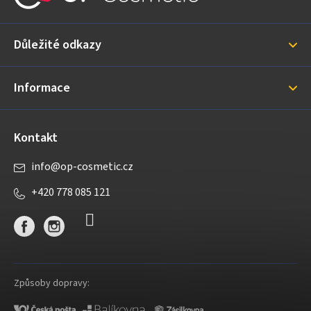
p
a
Důležité odkazy
t
í
Informace
Kontakt
info
@
op-cosmetic.cz
+420 778 085 121
Způsoby dopravy: