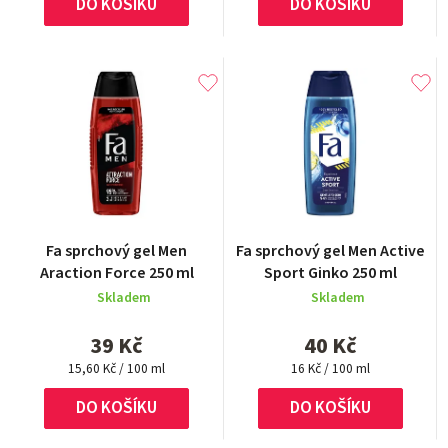
DO KOŠÍKU
DO KOŠÍKU
Fa sprchový gel Men
Fa sprchový gel Men Active
Araction Force 250 ml
Sport Ginko 250 ml
Skladem
Skladem
39 Kč
40 Kč
Měrná
Měrná
15,60 Kč / 100 ml
16 Kč / 100 ml
cena:
cena:
DO KOŠÍKU
DO KOŠÍKU