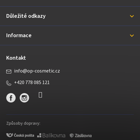
a
Důležité odkazy
t
í
Informace
Kontakt
info
@
op-cosmetic.cz
+420 778 085 121
Způsoby dopravy: