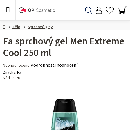
Přejít
na
obsah
Hledat
NÁ
KO
Domů
Tělo
Sprchové gely
Fa sprchový gel Men Extreme
Cool 250 ml
Průměrné
Podrobnosti hodnocení
Neohodnoceno
hodnocení
Značka:
Fa
produktu
Kód:
7120
je
0,0
z 5
hvězdiček.