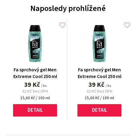
Naposledy prohlížené
Fa sprchový gel Men
Fa sprchový gel Men
Extreme Cool 250 ml
Extreme Cool 250 ml
39 Kč
39 Kč
/ ks
/ ks
32 Kč bez DPH
32 Kč bez DPH
Měrná
Měrná
15,60 Kč / 100 ml
15,60 Kč / 100 ml
cena:
cena:
DETAIL
DETAIL