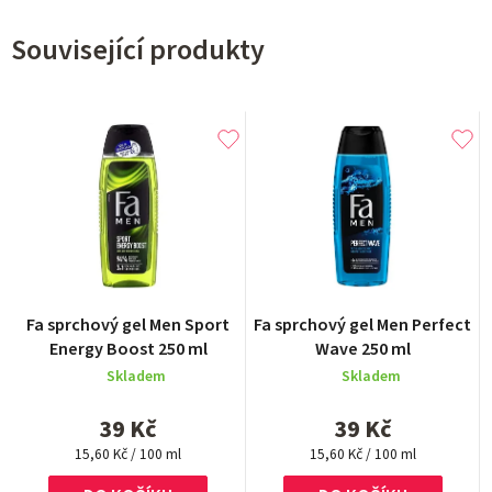
Související produkty
Fa sprchový gel Men Sport
Fa sprchový gel Men Perfect
Energy Boost 250 ml
Wave 250 ml
Skladem
Skladem
39 Kč
39 Kč
Měrná
Měrná
15,60 Kč / 100 ml
15,60 Kč / 100 ml
cena:
cena: