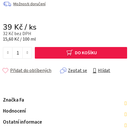
Možnosti doručení
39 Kč
/ ks
32 Kč bez DPH
Měrná cena:
15,60 Kč / 100 ml
DO KOŠÍKU
Přidat do oblíbených
Zeptat se
Hlídat
Značka
Fa
Hodnocení
Ostatní informace