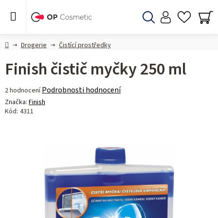
Přejít
na
obsah
Hledat
NÁ
KO
Domů
Drogerie
Čistící prostředky
Finish čistič myčky 250 ml
Průměrné
Podrobnosti hodnocení
2 hodnocení
hodnocení
Značka:
Finish
produktu
Kód:
4311
je
5,0
z 5
hvězdiček.