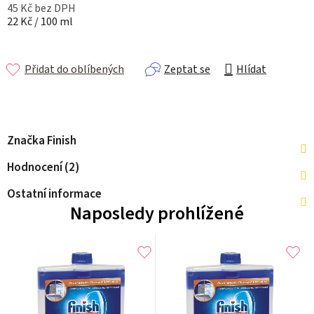
45 Kč bez DPH
Měrná cena:
22 Kč / 100 ml
Přidat do oblíbených
Zeptat se
Hlídat
Značka
Finish
Hodnocení (2)
Ostatní informace
Naposledy prohlížené