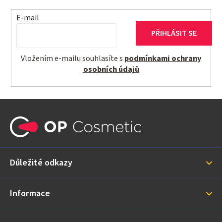
E-mail
PŘIHLÁSIT SE
Vložením e-mailu souhlasíte s
podmínkami ochrany
osobních údajů
Z
á
p
a
Důležité odkazy
t
í
Informace