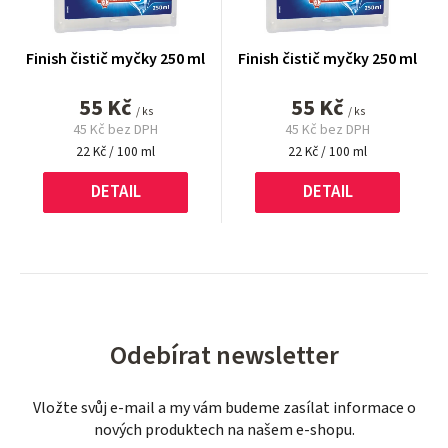
Finish čistič myčky 250 ml
Finish čistič myčky 250 ml
55 Kč
55 Kč
/ ks
/ ks
45 Kč bez DPH
45 Kč bez DPH
Měrná
Měrná
22 Kč / 100 ml
22 Kč / 100 ml
cena:
cena:
DETAIL
DETAIL
Odebírat newsletter
Vložte svůj e-mail a my vám budeme zasílat informace o
nových produktech na našem e-shopu.