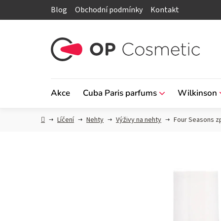
Přejít
Blog
Obchodní podmínky
Kontakt
na
obsah
Akce
Cuba Paris parfums
Wilkinson
Domů
Líčení
Nehty
Výživy na nehty
Four Seasons z