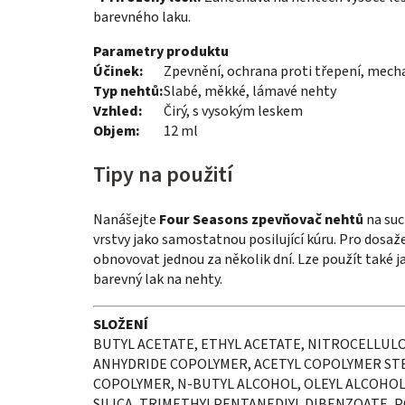
barevného laku.
Parametry produktu
Účinek:
Zpevnění, ochrana proti třepení, mech
Typ nehtů:
Slabé, měkké, lámavé nehty
Vzhled:
Čirý, s vysokým leskem
Objem:
12 ml
Tipy na použití
Nanášejte
Four Seasons zpevňovač nehtů
na suc
vrstvy jako samostatnou posilující kúru. Pro dosaž
obnovovat jednou za několik dní. Lze použít také 
barevný lak na nehty.
SLOŽENÍ
BUTYL ACETATE, ETHYL ACETATE, NITROCELLULO
ANHYDRIDE COPOLYMER, ACETYL COPOLYMER ST
COPOLYMER, N-BUTYL ALCOHOL, OLEYL ALCOHOL
SILICA, TRIMETHYLPENTANEDIYL DIBENZOATE, P