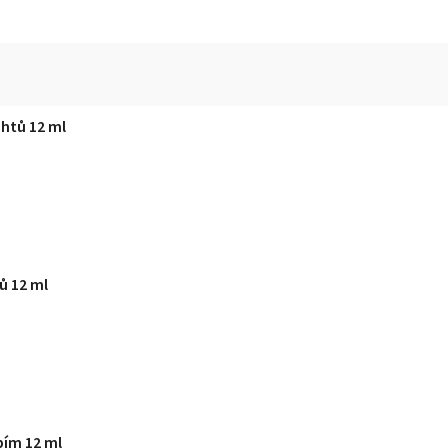
htů 12 ml
ů 12 ml
bím 12 ml