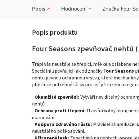
Popis
Hodnocení
Značka
Four Se
Four Seasons zpevňovač nehtů (
Trápí vás neustále se třepící, měkké a oslabené n
Speciální zpevňující lak od značky
Four Seasons
př
nehtu pevnou ochrannou vrstvu, která mechanicky 
ploténce potřebné látky pro její přirozenou regener
Okamžité zpevnění:
Vytváří neviditelný ochranný
nehtů.
Ochrana proti třepení:
Uzavírá volný okraj neht
ulamování.
Podpora zdravého růstu:
Pravidelná aplikace 
neustálého poškozování.
Přirozený lesk:
Zanechává na nehtech vysoce leskl