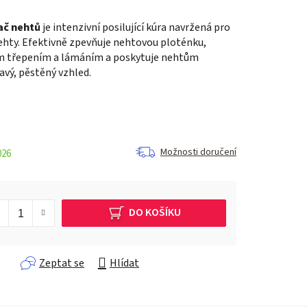
ač nehtů
je intenzivní posilující kúra navržená pro
ehty. Efektivně zpevňuje nehtovou ploténku,
ím třepením a lámáním a poskytuje nehtům
avý, pěstěný vzhled.
Možnosti doručení
026
DO KOŠÍKU
Zeptat se
Hlídat