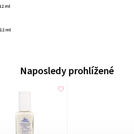
12 ml
12 ml
Naposledy prohlížené