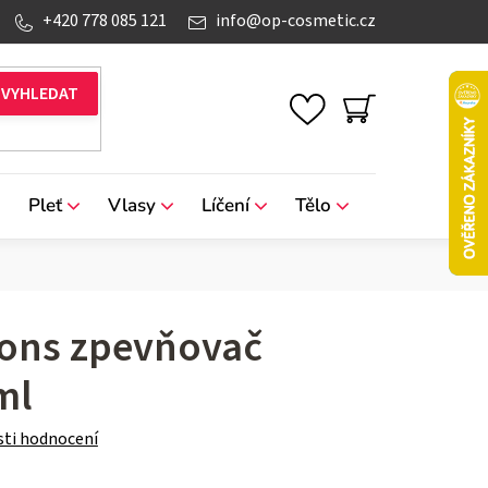
+420 778 085 121
info
@
op-cosmetic.cz
NÁKUPNÍ
KOŠÍK
Pleť
Vlasy
Líčení
Tělo
Značky
ons zpevňovač
ml
ti hodnocení