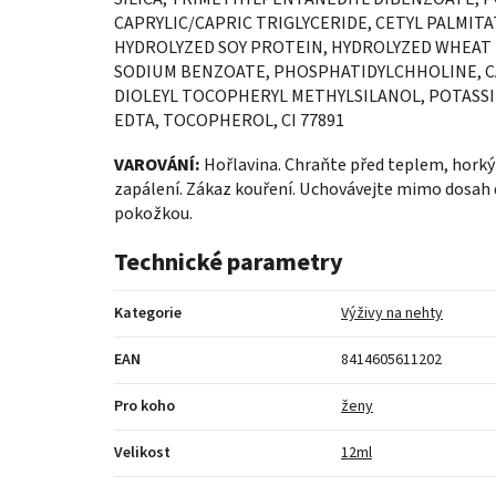
CAPRYLIC/CAPRIC TRIGLYCERIDE, CETYL PALMITA
HYDROLYZED SOY PROTEIN, HYDROLYZED WHEAT P
SODIUM BENZOATE, PHOSPHATIDYLCHHOLINE, CA
DIOLEYL TOCOPHERYL METHYLSILANOL, POTASS
EDTA, TOCOPHEROL, CI 77891
VAROVÁNÍ:
Hořlavina. Chraňte před teplem, horký
zapálení. Zákaz kouření. Uchovávejte mimo dosah
pokožkou.
Technické parametry
Kategorie
Výživy na nehty
EAN
8414605611202
Pro koho
ženy
Velikost
12ml