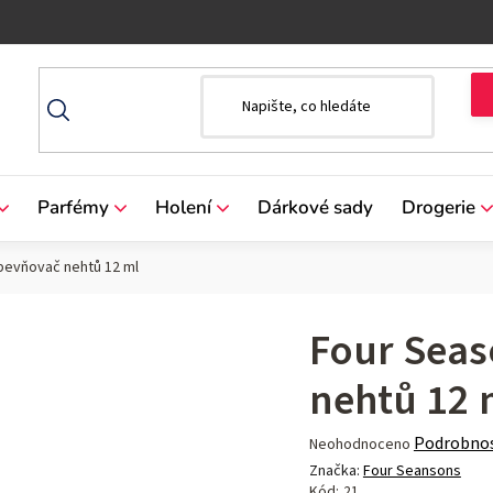
Parfémy
Holení
Dárkové sady
Drogerie
pevňovač nehtů 12 ml
Four Seas
nehtů 12 
Průměrné
Podrobnos
Neohodnoceno
hodnocení
Značka:
Four Seansons
produktu
Kód:
21