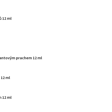
ů 12 ml
mantovým prachem 12 ml
 12 ml
 12 ml