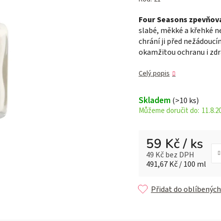
je
Four Seasons zpevňov
0,0
slabé, měkké a křehké n
z 5
chrání ji před nežádouc
hvězdiček.
okamžitou ochranu i zdr
Celý popis
Skladem
(>10 ks)
11.8.2
59 Kč
/ ks
49 Kč bez DPH
Měrná cena:
491,67 Kč / 100 ml
Přidat do oblíbených