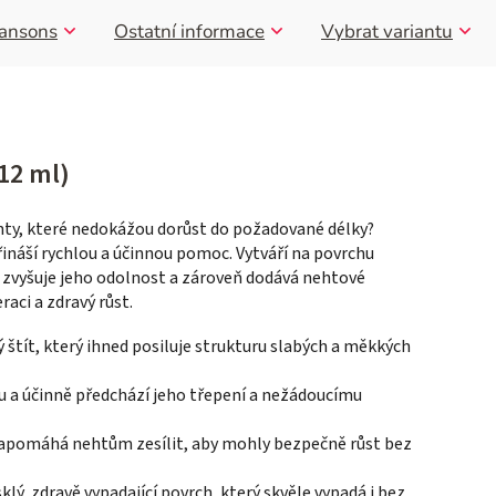
ansons
Ostatní informace
Vybrat variantu
12 ml)
ehty, které nedokážou dorůst do požadované délky?
ináší rychlou a účinnou pomoc. Vytváří na povrchu
zvyšuje jeho odolnost a zároveň dodává nehtové
aci a zdravý růst.
 štít, který ihned posiluje strukturu slabých a měkkých
u a účinně předchází jeho třepení a nežádoucímu
napomáhá nehtům zesílit, aby mohly bezpečně růst bez
ý, zdravě vypadající povrch, který skvěle vypadá i bez