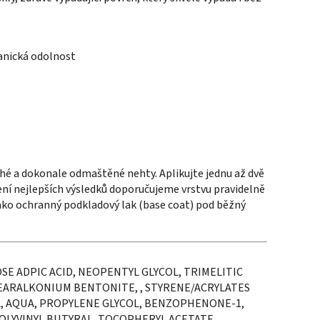
anická odolnost
hé a dokonale odmaštěné nehty. Aplikujte jednu až dvě
ení nejlepších výsledků doporučujeme vrstvu pravidelně
jako ochranný podkladový lak (base coat) pod běžný
SE ADPIC ACID, NEOPENTYL GLYCOL, TRIMELITIC
EARALKONIUM BENTONITE, , STYRENE/ACRYLATES
, AQUA, PROPYLENE GLYCOL, BENZOPHENONE-1,
OLYVINYL BUTYRAL, TOCOPHERYL ACETATE,