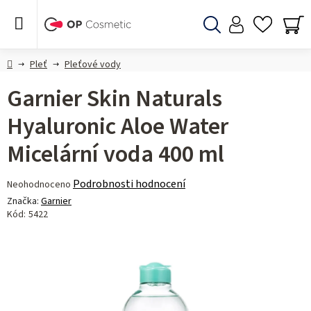
Přejít
na
obsah
Hledat
NÁ
KO
Domů
Pleť
Pleťové vody
Garnier Skin Naturals
Hyaluronic Aloe Water
Micelární voda 400 ml
Průměrné
Podrobnosti hodnocení
Neohodnoceno
hodnocení
Značka:
Garnier
produktu
Kód:
5422
je
0,0
z 5
hvězdiček.