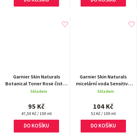
Průměrné
Garnier Skin Naturals
Garnier Skin Naturals
hodnocení
Botanical Toner Rose čistící
micelární voda Sensitive
produktu
voda 200 ml
3v1 200 ml
Skladem
Skladem
je
5,0
95 Kč
104 Kč
z
Měrná
5
Měrná
47,50 Kč / 100 ml
52 Kč / 100 ml
cena:
cena:
hvězdiček.
DO KOŠÍKU
DO KOŠÍKU