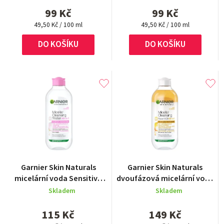
5,0
99 Kč
99 Kč
z
Měrná
Měrná
5
49,50 Kč / 100 ml
49,50 Kč / 100 ml
cena:
cena:
hvězdiček.
DO KOŠÍKU
DO KOŠÍKU
Garnier Skin Naturals
Garnier Skin Naturals
micelární voda Sensitive
dvoufázová micelární voda
3v1 400 ml
s Olejem 400 ml
Skladem
Skladem
115 Kč
149 Kč