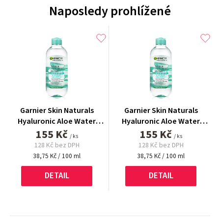
Naposledy prohlížené
Garnier Skin Naturals
Garnier Skin Naturals
Hyaluronic Aloe Water
Hyaluronic Aloe Water
Micelární voda 400 ml
155 Kč
Micelární voda 400 ml
155 Kč
/ ks
/ ks
128 Kč bez DPH
128 Kč bez DPH
Měrná
Měrná
38,75 Kč / 100 ml
38,75 Kč / 100 ml
cena:
cena:
DETAIL
DETAIL