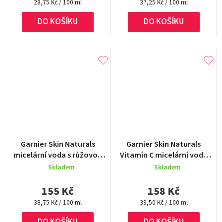
Měrná
Měrná
28,75 Kč / 100 ml
37,25 Kč / 100 ml
cena:
cena:
DO KOŠÍKU
DO KOŠÍKU
Garnier Skin Naturals
Garnier Skin Naturals
micelární voda s růžovou
Vitamín C micelární voda
vodou 400 ml
unavenou pleť 400 ml
Skladem
Skladem
155 Kč
158 Kč
Měrná
Měrná
38,75 Kč / 100 ml
39,50 Kč / 100 ml
cena:
cena:
DO KOŠÍKU
DO KOŠÍKU