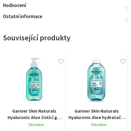
Hodnocení
Ostatní informace
Související produkty
Průměrné
Garnier Skin Naturals
Garnier Skin Naturals
hodnocení
Hyaluronic Aloe čistící gel
Hyaluronic Aloe hydratační
produktu
200 ml
pleťová voda 200 ml
Skladem
Skladem
je