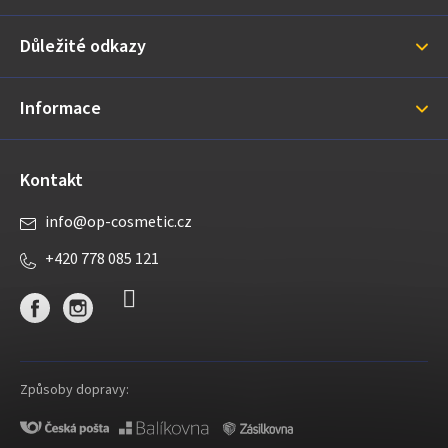
a
Důležité odkazy
t
í
Informace
Kontakt
info
@
op-cosmetic.cz
+420 778 085 121
Způsoby dopravy: