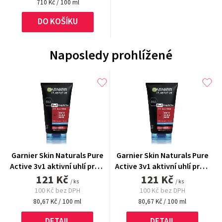
Měrná
710 Kč / 100 ml
cena:
DO KOŠÍKU
Naposledy prohlížené
Garnier Skin Naturals Pure
Garnier Skin Naturals Pure
Active 3v1 aktivní uhlí proti
Active 3v1 aktivní uhlí proti
černým tečkám 150 ml
121 Kč
černým tečkám 150 ml
121 Kč
/ ks
/ ks
100 Kč bez DPH
100 Kč bez DPH
Měrná
Měrná
80,67 Kč / 100 ml
80,67 Kč / 100 ml
cena:
cena:
DETAIL
DETAIL