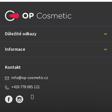
Z
á
p
a
Důležité odkazy
t
í
Informace
Kontakt
info
@
op-cosmetic.cz
+420 778 085 121