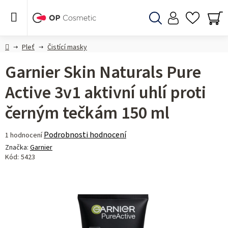
Přejít
na
obsah
Hledat
NÁ
KO
Domů
Pleť
Čistící masky
Garnier Skin Naturals Pure
Active 3v1 aktivní uhlí proti
černým tečkám 150 ml
Průměrné
Podrobnosti hodnocení
1 hodnocení
hodnocení
Značka:
Garnier
produktu
Kód:
5423
je
4,0
z 5
hvězdiček.