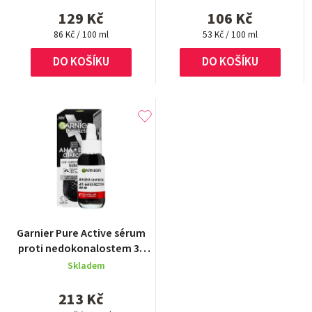
129 Kč
106 Kč
Měrná
Měrná
86 Kč / 100 ml
53 Kč / 100 ml
cena:
cena:
DO KOŠÍKU
DO KOŠÍKU
Garnier Pure Active sérum
proti nedokonalostem 30
ml
Skladem
213 Kč