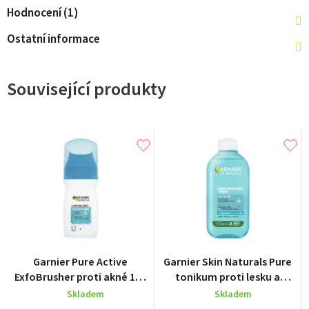
Hodnocení (1)
Ostatní informace
Související produkty
Garnier Pure Active
Garnier Skin Naturals Pure
ExfoBrusher proti akné 150
tonikum proti lesku a
ml
rozšířeným pórům 200 ml
Skladem
Skladem