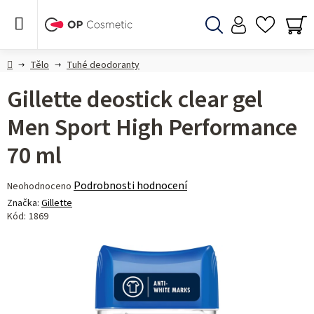
Přejít
na
obsah
Hledat
NÁ
KO
Domů
Tělo
Tuhé deodoranty
Gillette deostick clear gel
Men Sport High Performance
70 ml
Průměrné
Podrobnosti hodnocení
Neohodnoceno
hodnocení
Značka:
Gillette
produktu
Kód:
1869
je
0,0
z 5
hvězdiček.