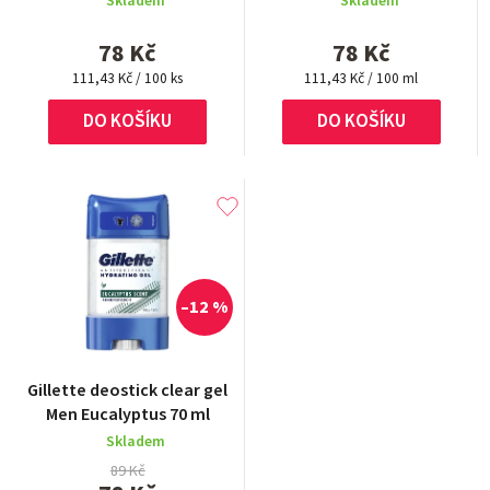
Skladem
Skladem
je
je
5,0
5,0
78 Kč
78 Kč
z
z
Měrná
5
Měrná
5
111,43 Kč / 100 ks
111,43 Kč / 100 ml
cena:
cena:
hvězdiček.
hvězdiček.
DO KOŠÍKU
DO KOŠÍKU
–12 %
Gillette deostick clear gel
Men Eucalyptus 70 ml
Skladem
89 Kč