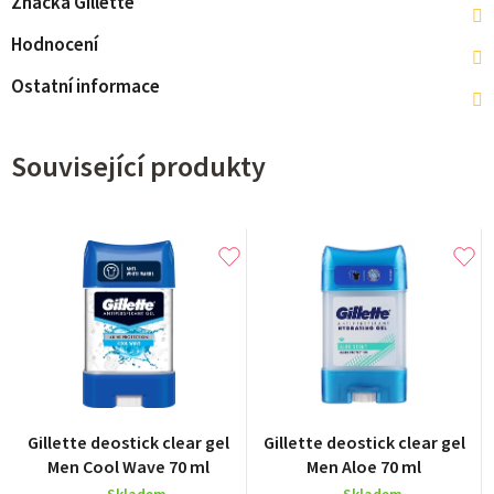
Značka
Gillette
Hodnocení
Ostatní informace
Související produkty
Průměrné
Průměrné
Gillette deostick clear gel
Gillette deostick clear gel
hodnocení
hodnocení
Men Cool Wave 70 ml
Men Aloe 70 ml
produktu
produktu