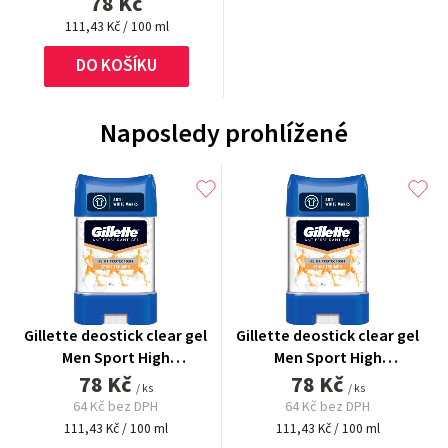
78 Kč
Měrná
111,43 Kč / 100 ml
cena:
DO KOŠÍKU
Naposledy prohlížené
Gillette deostick clear gel
Gillette deostick clear gel
Men Sport High
Men Sport High
78 Kč
Performance 70 ml
78 Kč
Performance 70 ml
/ ks
/ ks
64 Kč bez DPH
64 Kč bez DPH
Měrná
Měrná
111,43 Kč / 100 ml
111,43 Kč / 100 ml
cena:
cena: