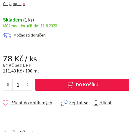
Celý popis
Skladem
(1 ks)
11.8.2026
Možnosti doručení
78 Kč
/ ks
64 Kč bez DPH
Měrná cena:
111,43 Kč / 100 ml
DO KOŠÍKU
Přidat do oblíbených
Zeptat se
Hlídat