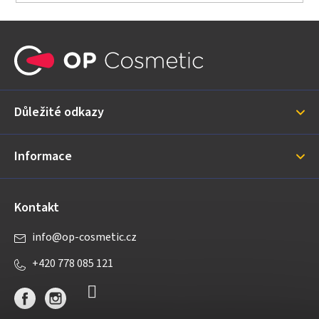
Z
á
p
a
Důležité odkazy
t
í
Informace
Kontakt
info
@
op-cosmetic.cz
+420 778 085 121