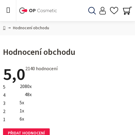
Přejít
na
obsah
Hledat
NÁ
KO
Domů
Hodnocení obchodu
Hodnocení obchodu
5,0
Průměrné
2140 hodnocení
hodnocení
obchodu
je
2080x
5
5,0
z 5
48x
4
hvězdiček.
5x
3
1x
2
6x
1
PŘIDAT HODNOCENÍ