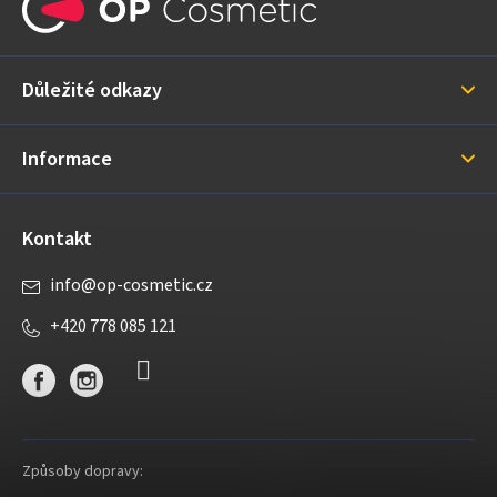
p
a
Důležité odkazy
t
í
Informace
Kontakt
info
@
op-cosmetic.cz
+420 778 085 121
Způsoby dopravy: