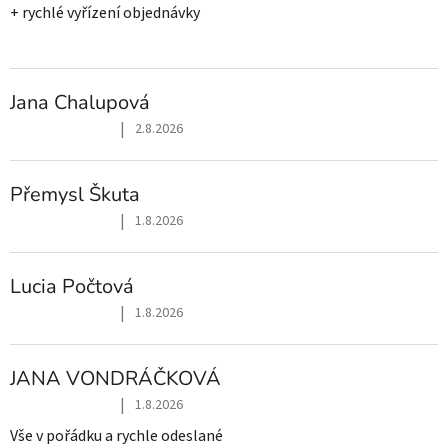
+ rychlé vyřízení objednávky
Jana Chalupová
|
2.8.2026
Hodnocení obchodu je 5 z 5 hvězdiček.
Přemysl Škuta
|
1.8.2026
Hodnocení obchodu je 5 z 5 hvězdiček.
Lucia Počtová
|
1.8.2026
Hodnocení obchodu je 5 z 5 hvězdiček.
JANA VONDRÁČKOVÁ
|
1.8.2026
Hodnocení obchodu je 5 z 5 hvězdiček.
Vše v pořádku a rychle odeslané