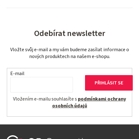
k
d
o
a
v
c
á
í
n
Odebírat newsletter
p
í
r
Vložte svůj e-mail a my vám budeme zasílat informace o
v
nových produktech na našem e-shopu.
k
y
v
E-mail
ý
PŘIHLÁSIT SE
p
i
Vložením e-mailu souhlasíte s
podmínkami ochrany
s
osobních údajů
u
Z
á