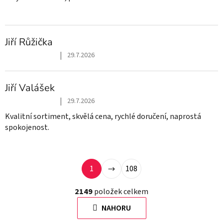
Jiří Růžička
|
29.7.2026
Hodnocení obchodu je 5 z 5 hvězdiček.
Jiří Valášek
|
29.7.2026
Hodnocení obchodu je 5 z 5 hvězdiček.
Kvalitní sortiment, skvělá cena, rychlé doručení, naprostá
spokojenost.
S
1
108
t
O
r
2149
položek celkem
v
á
NAHORU
l
n
á