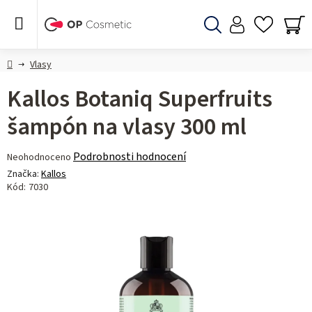
Přejít
na
obsah
Hledat
NÁ
KO
Domů
Vlasy
Kallos Botaniq Superfruits
šampón na vlasy 300 ml
Průměrné
Podrobnosti hodnocení
Neohodnoceno
hodnocení
Značka:
Kallos
produktu
Kód:
7030
je
0,0
z 5
hvězdiček.