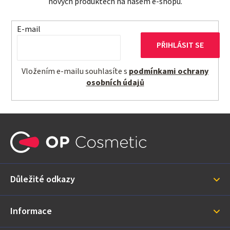
nových produktech na našem e-shopu.
E-mail
PŘIHLÁSIT SE
Vložením e-mailu souhlasíte s
podmínkami ochrany
osobních údajů
Z
á
p
a
Důležité odkazy
t
í
Informace