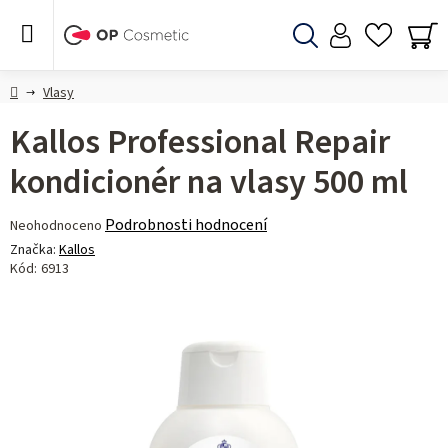
Přejít
na
obsah
Hledat
NÁ
KO
Domů
Vlasy
Kallos Professional Repair
kondicionér na vlasy 500 ml
Průměrné
Podrobnosti hodnocení
Neohodnoceno
hodnocení
Značka:
Kallos
produktu
Kód:
6913
je
0,0
z 5
hvězdiček.