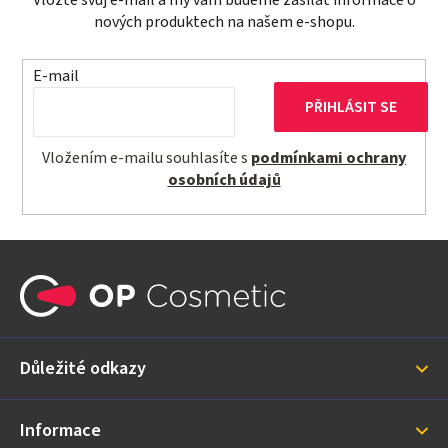
nových produktech na našem e-shopu.
E-mail
PŘIHLÁSIT SE
Vložením e-mailu souhlasíte s
podmínkami ochrany
osobních údajů
Z
á
p
a
Důležité odkazy
t
í
Informace