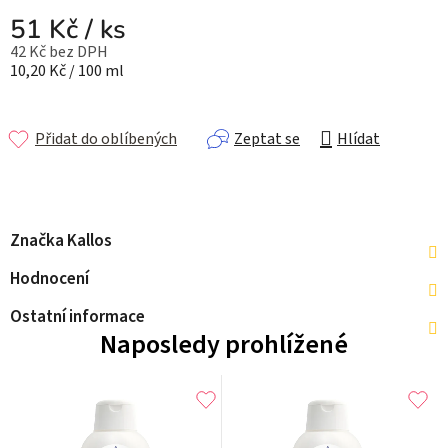
51 Kč
/ ks
42 Kč bez DPH
Měrná cena:
10,20 Kč / 100 ml
Přidat do oblíbených
Zeptat se
Hlídat
Značka
Kallos
Hodnocení
Ostatní informace
Naposledy prohlížené