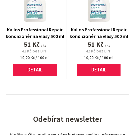
Kallos Professional Repair
Kallos Professional Repair
kondicionér na vlasy 500 ml
kondicionér na vlasy 500 ml
51 Kč
51 Kč
/ ks
/ ks
42 Kč bez DPH
42 Kč bez DPH
Měrná
Měrná
10,20 Kč / 100 ml
10,20 Kč / 100 ml
cena:
cena:
DETAIL
DETAIL
Odebírat newsletter
Vložte svůj e-mail a my vám budeme zasílat informace o