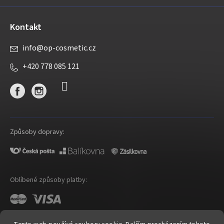
Kontakt
info
@
op-cosmetic.cz
+420 778 085 121
Způsoby dopravy:
Oblíbené způsoby platby: