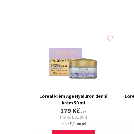
Loreal krém Age Hyaluron denní
Lore
krém 50 ml
179 Kč
/ ks
148 Kč bez DPH
Měrná
358 Kč / 100 ml
cena: