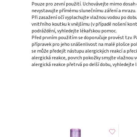
Pouze pro zevní použití. Uchovávejte mimo dosah 
nevystavujte přímému slunečnímu záření a mrazu. N
Při zasažení očí vyplachujte vlažnou vodou po do
vnitřního koutku k vnějšímu (v případě nošení kont
podráždění, vyhledejte lékařskou pomoc.
Před prvním použitím se doporučuje provést tzv. Pa
přípravek pro jeho snášenlivost na malé plošce po
se může předejít nástupu alergických reakcí a přeci
alergická reakce, povrch pokožky smyjte vlažnou 
alergická reakce přetrvá po delší dobu, vyhledejte