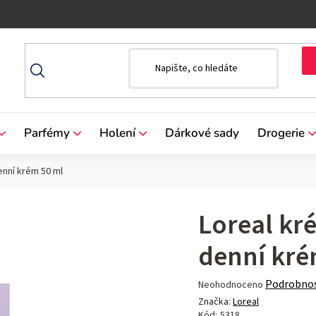
Parfémy
Holení
Dárkové sady
Drogerie
enní krém 50 ml
Loreal kr
denní kré
Průměrné
Podrobnos
Neohodnoceno
hodnocení
Značka:
Loreal
produktu
Kód:
5318