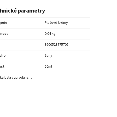
hnické parametry
orie
Pleťové krémy
nost
0.04 kg
3600523775705
koho
ženy
ost
50ml
ka byla vyprodána…