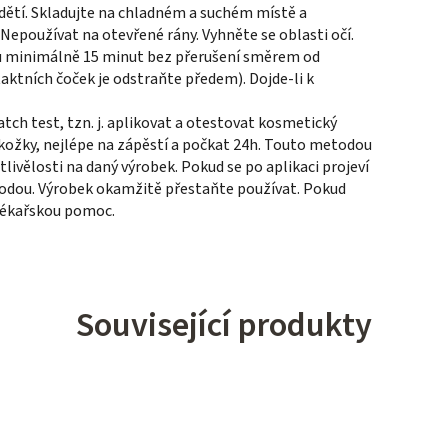
dětí. Skladujte na chladném a suchém místě a
epoužívat na otevřené rány. Vyhněte se oblasti očí.
bu minimálně 15 minut bez přerušení směrem od
aktních čoček je odstraňte předem). Dojde-li k
tch test, tzn. j. aplikovat a otestovat kosmetický
kožky, nejlépe na zápěstí a počkat 24h. Touto metodou
tlivělosti na daný výrobek. Pokud se po aplikaci projeví
vodou. Výrobek okamžitě přestaňte používat. Pokud
 lékařskou pomoc.
Související produkty