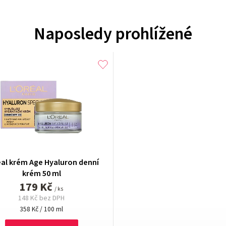
Naposledy prohlížené
al krém Age Hyaluron denní
krém 50 ml
179 Kč
/ ks
148 Kč bez DPH
Měrná
358 Kč / 100 ml
cena: