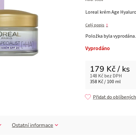
je
Loreal krém Age Hyalur
0,0
z 5
Celý popis
hvězdiček.
Položka byla vyprodán
Vyprodáno
179 Kč
/ ks
148 Kč bez DPH
Měrná cena:
358 Kč / 100 ml
Přidat do oblíbených
Ostatní informace