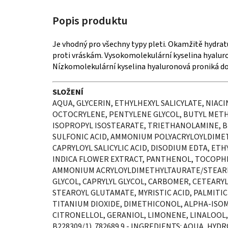
Je vhodný pro všechny typy pleti. Okamžitě hydra
proti vráskám. Vysokomolekulární kyselina hyalur
Nízkomolekulární kyselina hyaluronová proniká do
SLOŽENÍ
AQUA, GLYCERIN, ETHYLHEXYL SALICYLATE, NIAC
OCTOCRYLENE, PENTYLENE GLYCOL, BUTYL ME
ISOPROPYL ISOSTEARATE, TRIETHANOLAMINE, 
SULFONIC ACID, AMMONIUM POLYACRYLOYLDIMET
CAPRYLOYL SALICYLIC ACID, DISODIUM EDTA, ET
INDICA FLOWER EXTRACT, PANTHENOL, TOCOPHE
AMMONIUM ACRYLOYLDIMETHYLTAURATE/STEARE
GLYCOL, CAPRYLYL GLYCOL, CARBOMER, CETEARY
STEAROYL GLUTAMATE, MYRISTIC ACID, PALMITIC 
TITANIUM DIOXIDE, DIMETHICONOL, ALPHA-ISOM
CITRONELLOL, GERANIOL, LIMONENE, LINALOOL,
B228309/1). 782689 9 - INGREDIENTS: AQUA, H