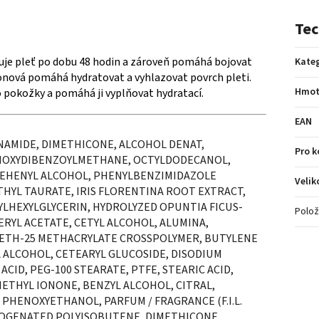
Tec
tuje pleť po dobu 48 hodin a zároveň pomáhá bojovat
Kateg
onová pomáhá hydratovat a vyhlazovat povrch pleti.
Hmot
 pokožky a pomáhá ji vyplňovat hydratací.
EAN
INAMIDE, DIMETHICONE, ALCOHOL DENAT,
Pro 
THOXYDIBENZOYLMETHANE, OCTYLDODECANOL,
BEHENYL ALCOHOL, PHENYLBENZIMIDAZOLE
Velik
HYL TAURATE, IRIS FLORENTINA ROOT EXTRACT,
HYLHEXYLGLYCERIN, HYDROLYZED OPUNTIA FICUS-
Polož
RYL ACETATE, CETYL ALCOHOL, ALUMINA,
TH-25 METHACRYLATE CROSSPOLYMER, BUTYLENE
L ALCOHOL, CETEARYL GLUCOSIDE, DISODIUM
ACID, PEG-100 STEARATE, PTFE, STEARIC ACID,
ETHYL IONONE, BENZYL ALCOHOL, CITRAL,
 PHENOXYETHANOL, PARFUM / FRAGRANCE (F.I.L.
YDROGENATED POLYISOBUTENE, DIMETHICONE,