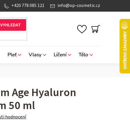
+420 778 085 121
info
@
op-cosmetic.cz
NÁKUPNÍ
KOŠÍK
Pleť
Vlasy
Líčení
Tělo
Značky
ém Age Hyaluron
m 50 ml
ti hodnocení