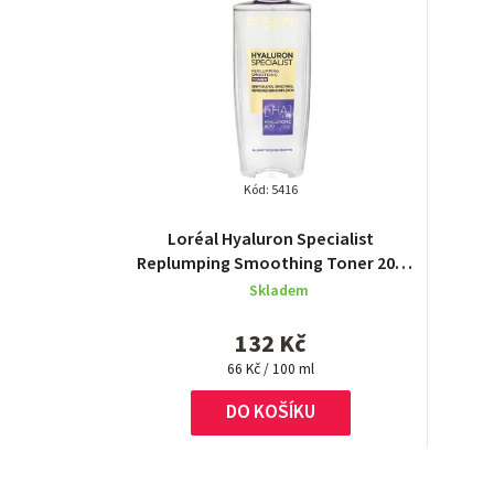
Kód:
5416
Loréal Hyaluron Specialist
Replumping Smoothing Toner 200
ml
Skladem
132 Kč
Měrná
66 Kč / 100 ml
cena:
DO KOŠÍKU