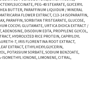
CTENYLSUCCINATE, PEG-40 STEARATE, GLYCERYL
HEA BUTTER, PARAFFINUM LIQUIDUM / MINERAL
MATRICARIA FLOWER EXTRACT, C13-14 ISOPARAFFIN,
AX, PARAFFIN, SORBITAN TRISTEARATE, GLUCOSE,
DIUM COCOYL GLUTAMATE, URTICA DIOICA EXTRACT /
, ADENOSINE, DISODIUM EDTA, PROPYLENE GLYCOL,
TRACT, HYDROLYZED RICE PROTEIN, CAPRYLOYL
 LAURETH-7, IRIS FLORENTINA ROOT EXTRACT,
LEAF EXTRACT, ETHYLHEXYLGLYCERIN,
ROL, POTASSIUM SORBATE, SODIUM BENZOATE,
-ISOMETHYL IONONE, LIMONENE, CITRAL,