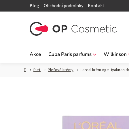
Přejít
Blog
Obchodní podmínky
Kontakt
na
obsah
Akce
Cuba Paris parfums
Wilkinson
Domů
Pleť
Pleťové krémy
Loreal krém Age Hyaluron d