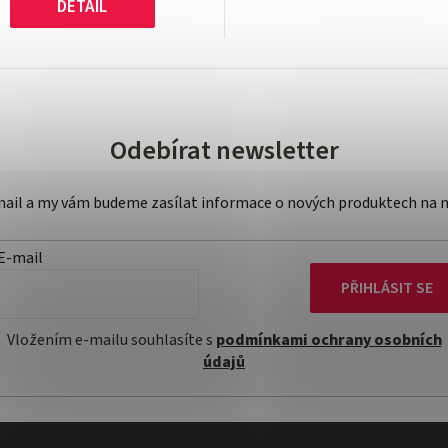
DETAIL
Odebírat newsletter
-mail a my vám budeme zasílat informace o nových produktech na 
E-mail
PŘIHLÁSIT SE
Vložením e-mailu souhlasíte s
podmínkami ochrany osobních
údajů