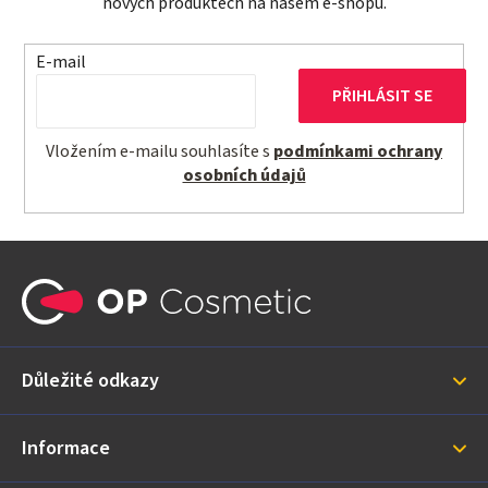
nových produktech na našem e-shopu.
E-mail
PŘIHLÁSIT SE
Vložením e-mailu souhlasíte s
podmínkami ochrany
osobních údajů
Z
á
p
a
Důležité odkazy
t
í
Informace