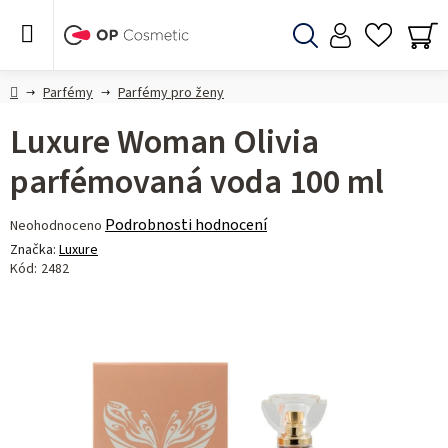
Přejít
na
obsah
Hledat
NÁ
KO
Domů
Parfémy
Parfémy pro ženy
Luxure Woman Olivia
parfémovaná voda 100 ml
Průměrné
Podrobnosti hodnocení
Neohodnoceno
hodnocení
Značka:
Luxure
produktu
Kód:
2482
je
0,0
z 5
hvězdiček.