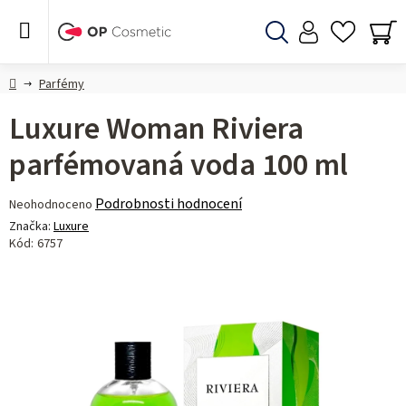
Přejít
na
obsah
Hledat
NÁ
KO
Domů
Parfémy
Luxure Woman Riviera
parfémovaná voda 100 ml
Průměrné
Podrobnosti hodnocení
Neohodnoceno
hodnocení
Značka:
Luxure
produktu
Kód:
6757
je
0,0
z 5
hvězdiček.