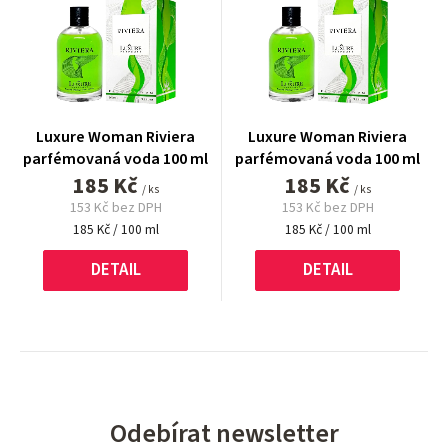
Luxure Woman Riviera
Luxure Woman Riviera
parfémovaná voda 100 ml
parfémovaná voda 100 ml
185 Kč
185 Kč
/ ks
/ ks
153 Kč bez DPH
153 Kč bez DPH
Měrná
Měrná
185 Kč / 100 ml
185 Kč / 100 ml
cena:
cena:
DETAIL
DETAIL
Odebírat newsletter