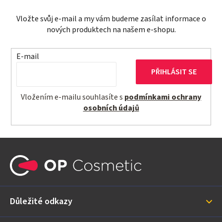
Vložte svůj e-mail a my vám budeme zasílat informace o
nových produktech na našem e-shopu.
E-mail
PŘIHLÁSIT SE
Vložením e-mailu souhlasíte s
podmínkami ochrany
osobních údajů
Z
á
p
a
Důležité odkazy
t
í