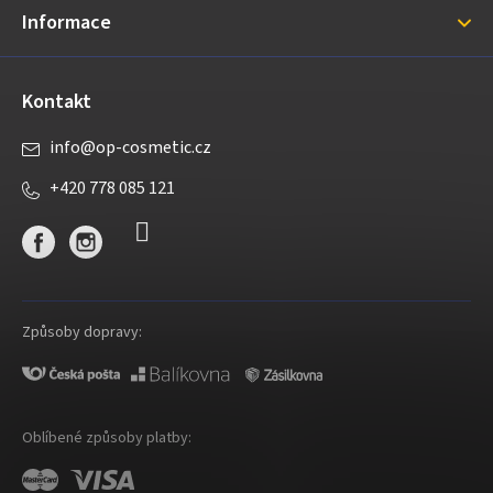
Informace
Kontakt
info
@
op-cosmetic.cz
+420 778 085 121
Způsoby dopravy:
Oblíbené způsoby platby: