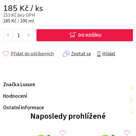
185 Kč
/ ks
153 Kč bez DPH
Měrná cena:
185 Kč / 100 ml
DO KOŠÍKU
Přidat do oblíbených
Zeptat se
Hlídat
Značka
Luxure
Hodnocení
Ostatní informace
Naposledy prohlížené