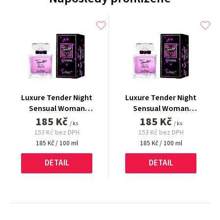
Luxure Tender Night
Luxure Tender Night
Sensual Woman
Sensual Woman
parfémovaná voda 100 ml
185 Kč
parfémovaná voda 100 ml
185 Kč
/ ks
/ ks
153 Kč bez DPH
153 Kč bez DPH
Měrná
Měrná
185 Kč / 100 ml
185 Kč / 100 ml
cena:
cena:
DETAIL
DETAIL