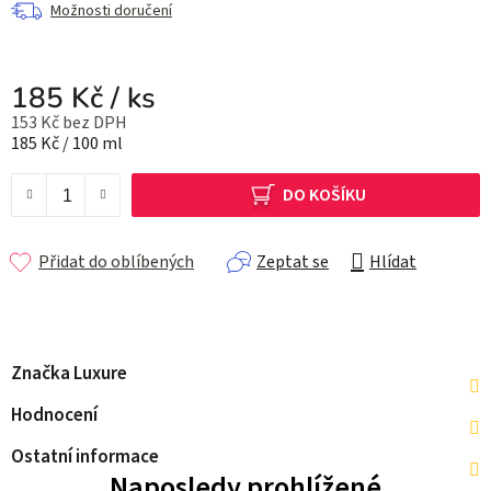
Možnosti doručení
185 Kč
/ ks
153 Kč bez DPH
Měrná cena:
185 Kč / 100 ml
DO KOŠÍKU
Přidat do oblíbených
Zeptat se
Hlídat
Značka
Luxure
Hodnocení
Ostatní informace
Naposledy prohlížené