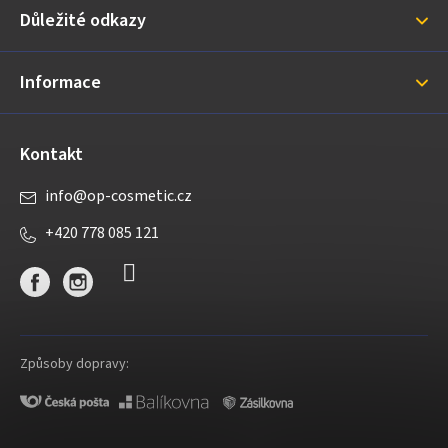
Důležité odkazy
t
í
Informace
Kontakt
info
@
op-cosmetic.cz
+420 778 085 121
Způsoby dopravy: