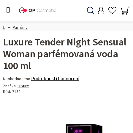
Přejít
na
obsah
Hledat
NÁ
KO
Domů
Parfémy
Luxure Tender Night Sensual
Woman parfémovaná voda
100 ml
Průměrné
Podrobnosti hodnocení
Neohodnoceno
hodnocení
Značka:
Luxure
produktu
Kód:
7182
je
0,0
z 5
hvězdiček.