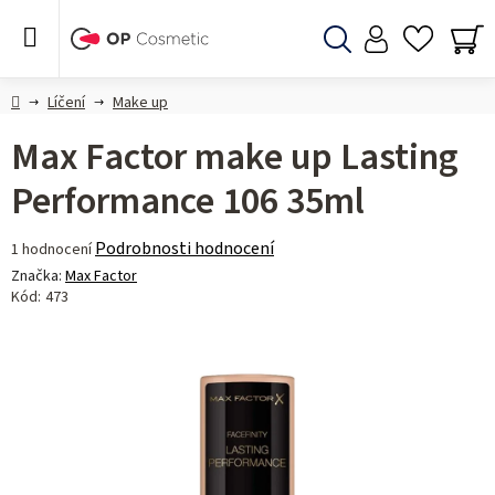
Přejít
na
obsah
Hledat
NÁ
KO
Domů
Líčení
Make up
Max Factor make up Lasting
Performance 106 35ml
Průměrné
Podrobnosti hodnocení
1 hodnocení
hodnocení
Značka:
Max Factor
produktu
Kód:
473
je
5,0
z 5
hvězdiček.