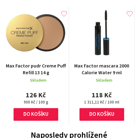
Max Factor pudr Creme Puff
Max Factor mascara 2000
Refill 13 14 g
Calorie Water 9 ml
Skladem
Skladem
126 Kč
118 Kč
Měrná
Měrná
900 Kč / 100 g
1 311,11 Kč / 100 ml
cena:
cena:
DO KOŠÍKU
DO KOŠÍKU
Naposledy prohlížené