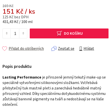
169 Kč
151 Kč
/ ks
125 Kč bez DPH
Měrná cena:
431,43 Kč / 100 ml
DO KOŠÍKU
Přidat do oblíbených
Zeptat se
Hlídat
Lasting Performance
je přirozeně jemný tekutý make-up se
speciálně vytvořenými silikonovými složkami. Vstřebává
přebytečný tuk mastné pleti a zanechává hedvábně matný
přirozený vzhled. Díky speciálnímu dotykuodolnému systému
zůstávají barevné pigmenty na tváři a nedostávají se na Vaše
oblečení.