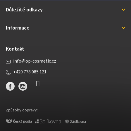
a
Důležité odkazy
t
í
Informace
Kontakt
info
@
op-cosmetic.cz
+420 778 085 121
Způsoby dopravy: