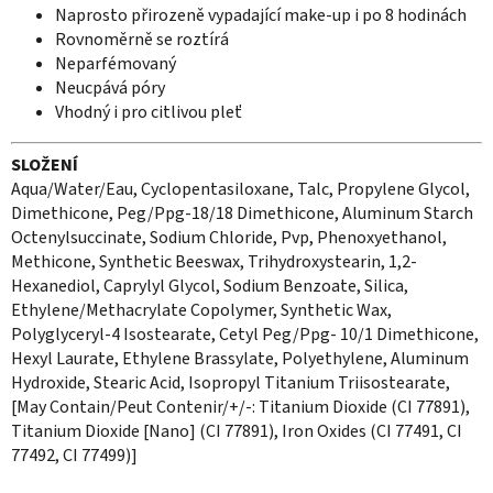
Naprosto přirozeně vypadající make-up i po 8 hodinách
Rovnoměrně se roztírá
Neparfémovaný
Neucpává póry
Vhodný i pro citlivou pleť
SLOŽENÍ
Aqua/Water/Eau, Cyclopentasiloxane, Talc, Propylene Glycol,
Dimethicone, Peg/Ppg-18/18 Dimethicone, Aluminum Starch
Octenylsuccinate, Sodium Chloride, Pvp, Phenoxyethanol,
Methicone, Synthetic Beeswax, Trihydroxystearin, 1,2-
Hexanediol, Caprylyl Glycol, Sodium Benzoate, Silica,
Ethylene/Methacrylate Copolymer, Synthetic Wax,
Polyglyceryl-4 Isostearate, Cetyl Peg/Ppg- 10/1 Dimethicone,
Hexyl Laurate, Ethylene Brassylate, Polyethylene, Aluminum
Hydroxide, Stearic Acid, Isopropyl Titanium Triisostearate,
[May Contain/Peut Contenir/+/-: Titanium Dioxide (CI 77891),
Titanium Dioxide [Nano] (CI 77891), Iron Oxides (CI 77491, CI
77492, CI 77499)]