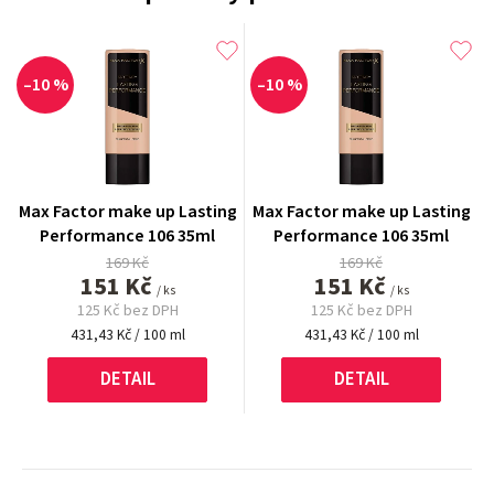
–10 %
–10 %
Max Factor make up Lasting
Max Factor make up Lasting
Performance 106 35ml
Performance 106 35ml
169 Kč
169 Kč
151 Kč
151 Kč
/ ks
/ ks
125 Kč bez DPH
125 Kč bez DPH
Měrná
Měrná
431,43 Kč / 100 ml
431,43 Kč / 100 ml
cena:
cena:
DETAIL
DETAIL