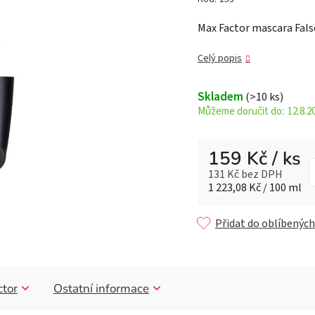
je
Max Factor mascara False
0,0
z 5
Celý popis
hvězdiček.
Skladem
(>10 ks)
12.8.2
159 Kč
/ ks
131 Kč bez DPH
Měrná cena:
1 223,08 Kč / 100 ml
Přidat do oblíbených
tor
Ostatní informace