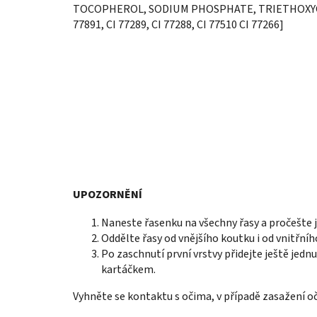
TOCOPHEROL, SODIUM PHOSPHATE, TRIETHOXYCAPRYL
77891, CI 77289, CI 77288, CI 77510 CI 77266]
UPOZORNĚNÍ
Naneste řasenku na všechny řasy a pročešte 
Oddělte řasy od vnějšího koutku i od vnitřn
Po zaschnutí první vrstvy přidejte ještě jedn
kartáčkem.
Vyhněte se kontaktu s očima, v případě zasažení o