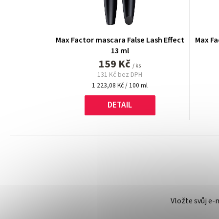
Max Factor mascara False Lash Effect
Max Fa
13 ml
159 Kč
/ ks
131 Kč bez DPH
Měrná
1 223,08 Kč / 100 ml
cena:
DETAIL
Vložte svůj e