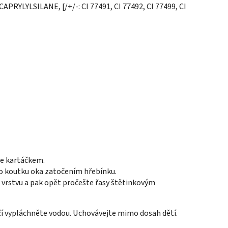
YLSILANE, [/+/-: CI 77491, CI 77492, CI 77499, CI
je kartáčkem.
ího koutku oka zatočením hřebínku.
u vrstvu a pak opět pročešte řasy štětinkovým
čí vypláchněte vodou. Uchovávejte mimo dosah dětí.