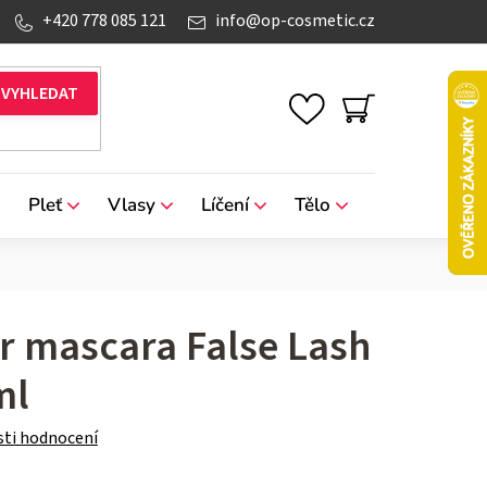
+420 778 085 121
info
@
op-cosmetic.cz
NÁKUPNÍ
KOŠÍK
Pleť
Vlasy
Líčení
Tělo
Značky
r mascara False Lash
ml
ti hodnocení