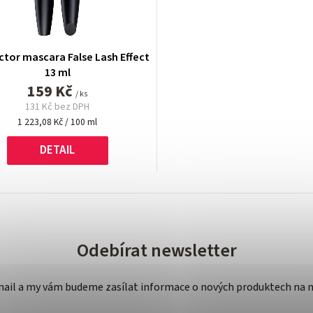
ctor mascara False Lash Effect
13 ml
159 Kč
/ ks
131 Kč bez DPH
Měrná
1 223,08 Kč / 100 ml
cena:
DETAIL
Odebírat newsletter
-mail a my vám budeme zasílat informace o nových produktech na 