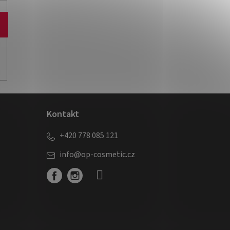
Kontakt
+420 778 085 121
info
@
op-cosmetic.cz