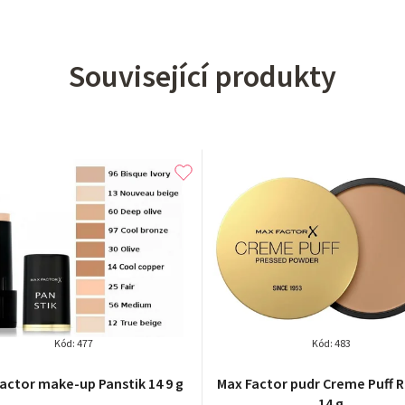
Související produkty
Kód:
477
Kód:
483
actor make-up Panstik 14 9 g
Max Factor pudr Creme Puff Re
14 g