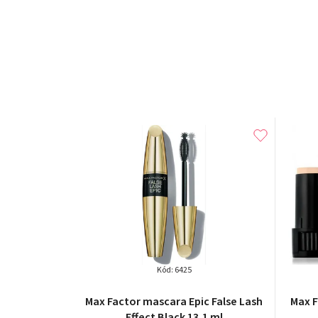
Kód:
6425
Max Factor mascara Epic False Lash
Max F
Effect Black 13,1 ml