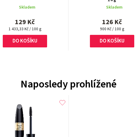
Skladem
Skladem
129 Kč
126 Kč
Měrná
Měrná
1 433,33 Kč / 100 g
900 Kč / 100 g
cena:
cena:
DO KOŠÍKU
DO KOŠÍKU
Naposledy prohlížené