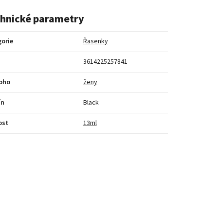
hnické parametry
orie
Řasenky
3614225257841
koho
ženy
ín
Black
ost
13ml