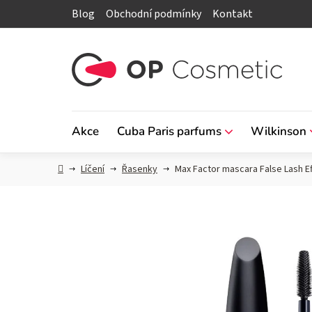
Přejít
Blog
Obchodní podmínky
Kontakt
na
obsah
Akce
Cuba Paris parfums
Wilkinson
Domů
Líčení
Řasenky
Max Factor mascara False Lash Ef