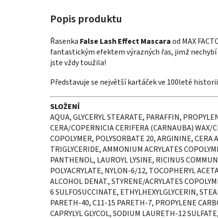
Řasenka
False Lash Effect Mascara
od MAX FACTOR
fantastickým efektem výrazných řas, jimž nechybí 
jste vždy toužila!
Představuje se největší kartáček ve 100leté histori
SLOŽENÍ
AQUA, GLYCERYL STEARATE, PARAFFIN, PROPYLEN
CERA/COPERNICIA CERIFERA (CARNAUBA) WAX/CI
COPOLYMER, POLYSORBATE 20, ARGININE, CERA A
TRIGLYCERIDE, AMMONIUM ACRYLATES COPOLYM
PANTHENOL, LAUROYL LYSINE, RICINUS COMMUNI
POLYACRYLATE, NYLON-6/12, TOCOPHERYL ACETA
ALCOHOL DENAT., STYRENE/ACRYLATES COPOLYM
6 SULFOSUCCINATE, ETHYLHEXYLGLYCERIN, STEA
PARETH-40, C11-15 PARETH-7, PROPYLENE CA
CAPRYLYL GLYCOL, SODIUM LAURETH-12 SULFATE,