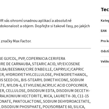
Tec
 vás ohromí snadnou aplikací a absolutně
Kateg
dokonalost a objem. Dopřejte si takové řasy, po jakých
EAN
i značky Max Factor.
Pro 
Odst
E GLYCOL, PVP, COPERNICIA CERIFERA
Velik
RE DE CARNAUBA, STEARIC ACID, VP/EICOSENE
LBA/BEESWAX/CIRE D'ABEILLE, CAPRYLIC/CAPRIC
ER, HYDROXYETHYLCELLULOSE, PHENOXYETHANOL,
S SEED OIL, BIS-STEARYL DIMETHICONE, SODIUM
TE, NYLON-6, ETHYLENE/ACRYLIC ACID COPOLYMER,
ER, CELLULOSE, DISODIUM EDTA, DISODIUM DECETH-
RALKONIUM HECTORITE, MICA, LAURETH-30, C11-15
RBONATE, PANTOLACTONE, SODIUM DEHYDROACETATE,
 DISODIUM PHOSPHATE, POLYSORBATE 60, SILICA,