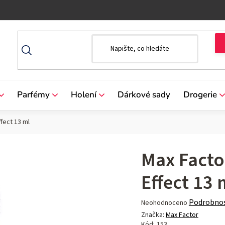
Parfémy
Holení
Dárkové sady
Drogerie
fect 13 ml
Max Facto
Effect 13 
Průměrné
Podrobnos
Neohodnoceno
hodnocení
Značka:
Max Factor
produktu
Kód:
153